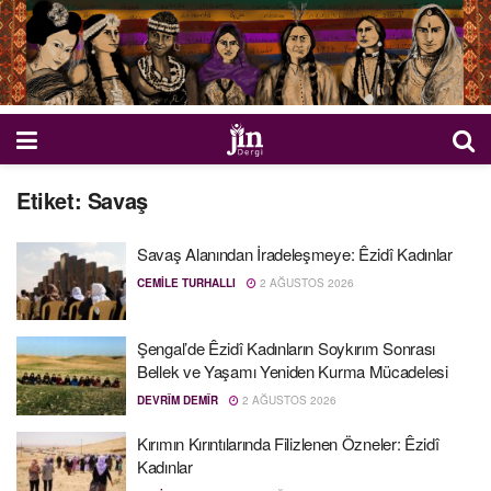
Etiket:
Savaş
Savaş Alanından İradeleşmeye: Êzidî Kadınlar
CEMILE TURHALLI
2 AĞUSTOS 2026
Şengal’de Êzidî Kadınların Soykırım Sonrası
Bellek ve Yaşamı Yeniden Kurma Mücadelesi
DEVRÎM DEMÎR
2 AĞUSTOS 2026
Kırımın Kırıntılarında Filizlenen Özneler: Êzidî
Kadınlar