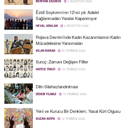
BERITAN ZAGROS
2 AĞUSTOS 2026
Êzidî Soykırımı’nın 12’nci yılı: Adalet
Sağlanmadan Yaralar Kapanmıyor
HEVAL ARSLAN
2 AĞUSTOS 2026
Rojava Devrimi’nde Kadın Kazanımlarının Kadın
Mücadelesine Yansımaları
ŞILAN BARAN
26 TEMMUZ 2026
Suruç: Zamanı Değişen Fiiller
HATICE ÖNCÜ
19 TEMMUZ 2026
Dilin Silahsızlandırılması
DIDEM YILMAZ
19 TEMMUZ 2026
Yeni ve Kurucu Bir Denklem; Yasal Kürt Olgusu
SUZAN AKIPA
12 TEMMUZ 2026