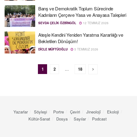
Barış ve Demokratik Toplum Sürecinde
Kadınların Çerçeve Yasa ve Anayasa Talepleri
SEVDA ÇELIK ÖZBINGÖL
12 TEMMUZ 2026
Ateşle Kendini Yeniden Yaratma Kararlılığı ve
Bekletilen Dönüşüm!
DICLE MÜFTÜOĞLU
5 TEMMUZ 2026
1
2
…
18
Yazarlar
Söyleşi
Portre
Çeviri
Jineolojî
Ekoloji
Kültür-Sanat
Dosya
Sayılar
Podcast