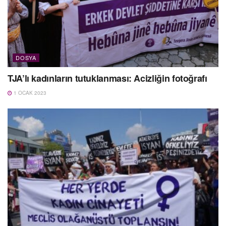
DOSYA
TJA’lı kadınların tutuklanması: Acizliğin fotoğrafı
1 OCAK 2023