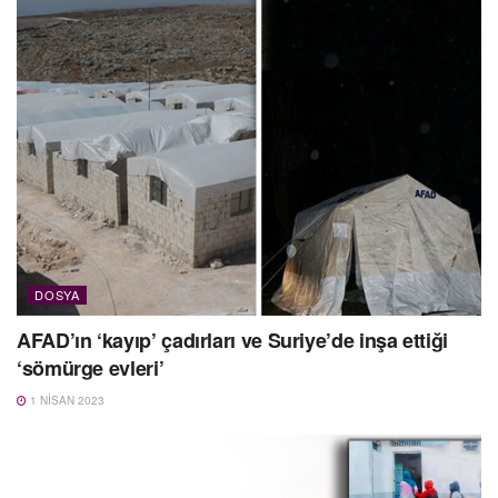
DOSYA
AFAD’ın ‘kayıp’ çadırları ve Suriye’de inşa ettiği
‘sömürge evleri’
1 NISAN 2023