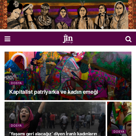
DOSYA
Kapitalist patriyarka ve kadın emeği
DOSYA
DOSYA
‘Yaşamı geri alacağız’ diyen İranlı kadınların