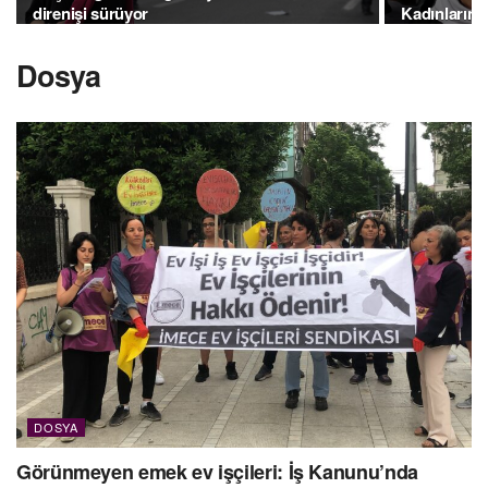
direnişi sürüyor
Kadınların 
Dosya
DOSYA
Görünmeyen emek ev işçileri: İş Kanunu’nda