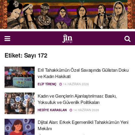
Etiket:
Sayı 172
Eril Tahakkümün Özel Savaşında Gülistan Doku
ve Kadın Hakikati
ELIF TIRENÇ
14 HAZIRAN 2026
Kadın ve Gençlerin Ajanlaştırılması: Baskı,
Yoksulluk ve Güvenlik Politikaları
HEDIYE KARASLAN
14 HAZIRAN 2026
Dijital Alan: Erkek Egemenlikli Tahakkümün Yeni
Mekânı