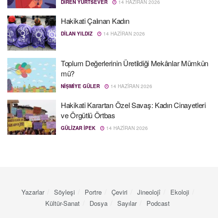
DIREN YURTSEVER
14 HAZIRAN 2026
Hakikati Çalınan Kadın
DILAN YILDIZ
14 HAZIRAN 2026
Toplum Değerlerinin Üretildiği Mekânlar Mümkün
mü?
NIŞMIYE GÜLER
14 HAZIRAN 2026
Hakikati Karartan Özel Savaş: Kadın Cinayetleri
ve Örgütlü Örtbas
GÜLIZAR İPEK
14 HAZIRAN 2026
Yazarlar
Söyleşi
Portre
Çeviri
Jineolojî
Ekoloji
Kültür-Sanat
Dosya
Sayılar
Podcast