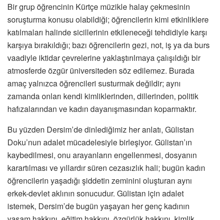
Bir grup öğrencinin Kürtçe müzikle halay çekmesinin
soruşturma konusu olabildiği; öğrencilerin kimi etkinliklere
katılmaları halinde sicillerinin etkileneceği tehdidiyle karşı
karşıya bırakıldığı; bazı öğrencilerin gezi, not, iş ya da burs
vaadiyle iktidar çevrelerine yaklaştırılmaya çalışıldığı bir
atmosferde özgür üniversiteden söz edilemez. Burada
amaç yalnızca öğrencileri susturmak değildir; aynı
zamanda onları kendi kimliklerinden, dillerinden, politik
hafızalarından ve kadın dayanışmasından koparmaktır.
Bu yüzden Dersim’de dinlediğimiz her anlatı, Gülistan
Doku’nun adalet mücadelesiyle birleşiyor. Gülistan’ın
kaybedilmesi, onu arayanların engellenmesi, dosyanın
karartılması ve yıllardır süren cezasızlık hali; bugün kadın
öğrencilerin yaşadığı şiddetin zeminini oluşturan aynı
erkek-devlet aklının sonucudur. Gülistan için adalet
istemek, Dersim’de bugün yaşayan her genç kadının
yaşam hakkını, eğitim hakkını, özgürlük hakkını, kimlik