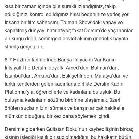
kısa bir zaman içinde bile sürekli izlendiğiniz, takip
edildiğiniz, kontrol edildiğiniz hissi bedeninize yerleşiyor.
İnsana bir film sahnesini, Truman Show’daki yapay ve
kapatılmış dünyayı hatırlatıyor; fakat Dersim’de yaşananlar
bir kurgu değil, sömürgeci devlet aklının gündelik hayata
sinmiş gerçeğidir.
6-7 Haziran tarihlerinde Barışa İhtiyacım Var Kadın
İnisiyatifi ile Dersim’deydik. Amed’den, Batman’dan,
İstanbul’dan, Ankara’dan, Eskişehir’den, Malatya’dan ve
farklı kentlerden gelen kadınlarla birlikte Dersim Kadın
Platformu’yla, öğrencilerle ve kadınlarla buluştuk. Bu
buluşma kadınların sözünü birbirine ulaştırmak, üzeri
örtülen suçların izini sürmek ve barışın ancak hakikatle
mümkün olduğunu bir kez daha söylemek içindi.
Dersim’e giderken Gülistan Doku’nun kaybedilişinin birkaç
kişinin işlediği kısıtlı bir suç olmadığını, bu hakikatin bütün