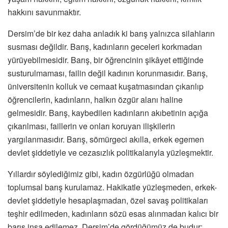
hakkını savunmaktır.
Dersim’de bir kez daha anladık ki barış yalnızca silahların
susması değildir. Barış, kadınların geceleri korkmadan
yürüyebilmesidir. Barış, bir öğrencinin şikâyet ettiğinde
susturulmaması, failin değil kadının korunmasıdır. Barış,
üniversitenin kolluk ve cemaat kuşatmasından çıkarılıp
öğrencilerin, kadınların, halkın özgür alanı haline
gelmesidir. Barış, kaybedilen kadınların akıbetinin açığa
çıkarılması, faillerin ve onları koruyan ilişkilerin
yargılanmasıdır. Barış, sömürgeci akılla, erkek egemen
devlet şiddetiyle ve cezasızlık politikalarıyla yüzleşmektir.
Yıllardır söylediğimiz gibi, kadın özgürlüğü olmadan
toplumsal barış kurulamaz. Hakikatle yüzleşmeden, erkek-
devlet şiddetiyle hesaplaşmadan, özel savaş politikaları
teşhir edilmeden, kadınların sözü esas alınmadan kalıcı bir
barış inşa edilemez. Dersim’de gördüğümüz de budur: