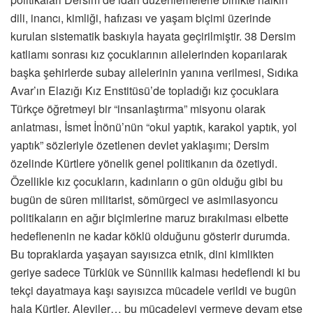
dili, inancı, kimliği, hafızası ve yaşam biçimi üzerinde
kurulan sistematik baskıyla hayata geçirilmiştir. 38 Dersim
katliamı sonrası kız çocuklarının ailelerinden koparılarak
başka şehirlerde subay ailelerinin yanına verilmesi, Sıdıka
Avar’ın Elazığı Kız Enstitüsü’de topladığı kız çocuklara
Türkçe öğretmeyi bir “insanlaştırma” misyonu olarak
anlatması, İsmet İnönü’nün “okul yaptık, karakol yaptık, yol
yaptık” sözleriyle özetlenen devlet yaklaşımı; Dersim
özelinde Kürtlere yönelik genel politikanın da özetiydi.
Özellikle kız çocukların, kadınların o gün olduğu gibi bu
bugün de süren militarist, sömürgeci ve asimilasyoncu
politikaların en ağır biçimlerine maruz bırakılması elbette
hedeflenenin ne kadar köklü olduğunu gösterir durumda.
Bu topraklarda yaşayan sayısızca etnik, dini kimlikten
geriye sadece Türklük ve Sünnilik kalması hedeflendi ki bu
tekçi dayatmaya kaşı sayısızca mücadele verildi ve bugün
hala Kürtler, Aleviler… bu mücadeleyi vermeye devam etse