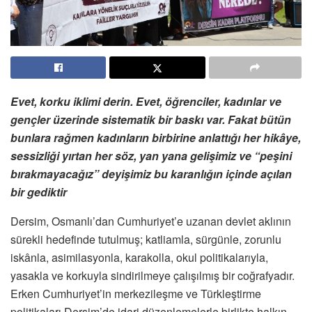
Evet, korku iklimi derin. Evet, öğrenciler, kadınlar ve
gençler üzerinde sistematik bir baskı var. Fakat bütün
bunlara rağmen kadınların birbirine anlattığı her hikâye,
sessizliği yırtan her söz, yan yana gelişimiz ve “peşini
bırakmayacağız” deyişimiz bu karanlığın içinde açılan
bir gediktir
Dersim, Osmanlı’dan Cumhuriyet’e uzanan devlet aklının
sürekli hedefinde tutulmuş; katliamla, sürgünle, zorunlu
iskânla, asimilasyonla, karakolla, okul politikalarıyla,
yasakla ve korkuyla sindirilmeye çalışılmış bir coğrafyadır.
Erken Cumhuriyet’in merkezileşme ve Türkleştirme
politikaları Dersim’de idari düzenlemelerle birlikte halkın