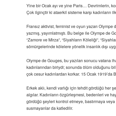
Yine bir Ocak ayı ve yine Paris… Devrimlerin, ko
Çok ilginçtir ki ataerkil sisteme karşı kadınların 
Fransız aktivist, feminist ve oyun yazarı Olympe d
yazmış, yayımlatmıştı. Bu belge ile Olympe de Gou
“Zamore ve Mirza”, “Siyahların Köleliği”, “Siyahl
sömürgelerinde kölelere yönelik insanlık dışı uyg
Olympe de Gouges, bu yazıları sonucu vatana iha
kadınlarından biriydi; sonunda ölüm olduğunu bil
çok cesur kadınlardan korkar. 15 Ocak 1919’da 
Erkek aklı, kendi varlığı için tehdit gördüğü her ş
algılar. Kadınların özgürleşmesi, bedenleri ve haya
gördüğü şeyleri kontrol etmeye, bastırmaya veya gö
susmayanlar da katledilir.