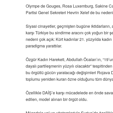
Olympe de Gouges, Rosa Luxemburg, Sakine Cans
Partisi Genel Sekreteri Hevrin Xelef de bu nedenle
Siyasi cinayetler, geçmişten bugüne iktidarların, 
karşı Türkiye bu sindirme aracını çok yoğun bir ş
nedeni çok açık: Kürt kadınlar 21. yüzyılda kad
paradigma yarattılar.
Özgür Kadın Hareketi, Abdullah Öcalan’ın, “19’uncu
dayalı partileşmenin yüzyılı olacaktır” tespitinde
bu örgütlü gücün yaratacağı değişimleri Rojava De
toplumu yeniden kuran özne olduğunu tüm dünya
Özellikle DAİŞ’e karşı mücadelede en önde sava
edilen, model alınan bir örgüt oldu.
Mücadele yol ve yöntemleriyle Suriye’de özellikle