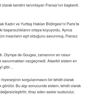
 olarak kendini tanımlayan Fransa’nın başkenti.
k Kadın ve Yurttaş Hakları Bildirgesi’ni Paris’te
 başarısızlıklarını ortaya koyuyordu. Ayrıca
a tüm insanların eşit olduğunu savunmuş, Fransız
.
ildi. Olympe de Gouges, zamanının en cesur
bile savunmaktan vazgeçmedi. Ataerkil sistem en
yî gibi…
u hiyerarşinin sorgulanmasını bir tehdit olarak
ak görülür. Bu algı sonucunda sistem, tehdit olarak
ersizleştirilir, itiraz eden sesler susturulur,