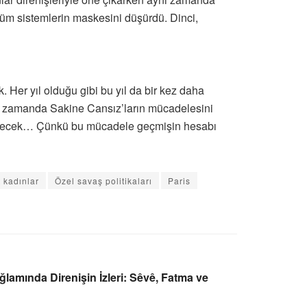
 tüm sistemlerin maskesini düşürdü. Dinci,
 Her yıl olduğu gibi bu yıl da bir kez daha
nı zamanda Sakine Cansız’ların mücadelesini
üyütecek… Çünkü bu mücadele geçmişin hesabı
t kadınlar
Özel savaş politikaları
Paris
ğlamında Direnişin İzleri: Sêvê, Fatma ve