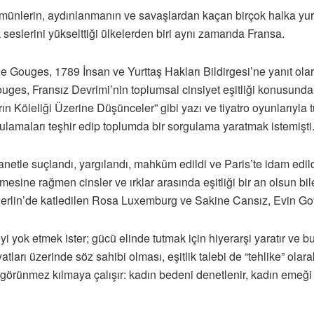
münlerin, aydınlanmanın ve savaşlardan kaçan birçok halka yurt
ilk seslerini yükselttiği ülkelerden biri aynı zamanda Fransa.
e Gouges, 1789 İnsan ve Yurttaş Hakları Bildirgesi’ne yanıt olara
ges, Fransız Devrimi’nin toplumsal cinsiyet eşitliği konusundaki
arın Köleliği Üzerine Düşünceler” gibi yazı ve tiyatro oyunlarıyl
ulamaları teşhir edip toplumda bir sorgulama yaratmak istemişti
netle suçlandı, yargılandı, mahkûm edildi ve Paris’te idam ed
mesine rağmen cinsler ve ırklar arasında eşitliği bir an olsun 
Berlin’de katledilen Rosa Luxemburg ve Sakine Cansız, Evin Go
eyi yok etmek ister; gücü elinde tutmak için hiyerarşi yaratır ve b
tları üzerinde söz sahibi olması, eşitlik talebi de “tehlike” olar
rünmez kılmaya çalışır: kadın bedeni denetlenir, kadın emeği değ