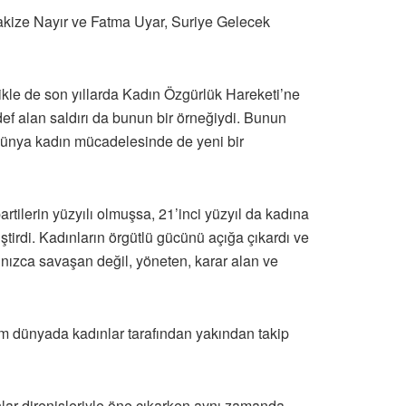
kize Nayır ve Fatma Uyar, Suriye Gelecek
llikle de son yıllarda Kadın Özgürlük Hareketi’ne
def alan saldırı da bunun bir örneğiydi. Bunun
 dünya kadın mücadelesinde de yeni bir
rtilerin yüzyılı olmuşsa, 21’inci yüzyıl da kadına
iştirdi. Kadınların örgütlü gücünü açığa çıkardı ve
lnızca savaşan değil, yöneten, karar alan ve
 dünyada kadınlar tarafından yakından takip
nlar direnişleriyle öne çıkarken aynı zamanda