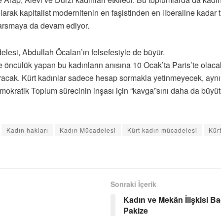
olarak kapitalist modernitenin en faşistinden en liberaline kadar
e sarsmaya da devam ediyor.
elesi, Abdullah Öcalan’ın felsefesiyle de büyür.
öncülük yapan bu kadınların anısına 10 Ocak’ta Paris’te olacak.
soracak. Kürt kadınlar sadece hesap sormakla yetinmeyecek, ay
emokratik Toplum sürecinin inşası için “kavga”sını daha da b
Kadın hakları
Kadın Mücadelesi
Kürt kadın mücadelesi
Kür
Sonraki İçerik
Kadın ve Mekân İlişkisi Ba
Pakize