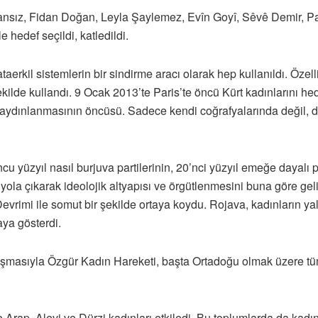
ız, Fidan Doğan, Leyla Şaylemez, Evîn Goyî, Sêvê Demir, Pa
 hedef seçildi, katledildi.
ataerkil sistemlerin bir sindirme aracı olarak hep kullanıldı. Öze
ekilde kullandı. 9 Ocak 2013’te Paris’te öncü Kürt kadınlarını he
ın aydınlanmasının öncüsü. Sadece kendi coğrafyalarında değil,
 yüzyıl nasıl burjuva partilerinin, 20’nci yüzyıl emeğe dayalı pa
n yola çıkarak ideolojik altyapısı ve örgütlenmesini buna göre gel
vrimi ile somut bir şekilde ortaya koydu. Rojava, kadınların ya
ya gösterdi.
şmasıyla Özgür Kadın Hareketi, başta Ortadoğu olmak üzere tüm
 Arap, Alevi ve Dürzi kadınları etkiledi. Bu toplumlarda da kadı