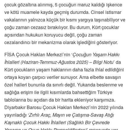
çocuk gözaltına alınmış, 5 çocuğun maruz kaldığı işkence
ve kötü muamele kayda geçmiş durumda. Cinsel istismar
vakalarının yalnızca küçük bir kısmı yargıya taşınabiliyor ve
çoğu zaman cezasız bırakılıyor. Bu durum, Kürt çocuklar
açısından hukukun koruyucu değil, çoğu zaman
cezalandırıcı bir mekanizma olarak işlediğini gösteriyor.
FİSA Çocuk Hakları Merkezi’nin ‘
Çocuğun Yaşam Hakkı
İhlalleri (Haziran-Temmuz-Ağustos 2025) – Bilgi Notu
’ da
Kürt çocukların yaşam haklarının daha fazla ihlal edildiğini
ortaya koyan çarpıcı veriler sunuyor. Ama elbette savaşın
özel halleri bununla da sınırlı değil. Yukarıda beslenme ve
sağlığa erişim ile ilgili kısımlarda bahsettiğim Türkiye
tablolarına bu açıdan da bir harita ekleniyor karşımıza.
Diyarbakır Barosu Çocuk Hakları Merkezi’nin 2022 yılında
yayınladığı ‘
Zırhlı Araç, Mayın ve Çatışma-Savaş Atığı
Kaynaklı Çocuk Hakkı İhlalleri (Sağlıklı Bir Çevrede
Yaşama ve Oyun Hakkı Perspektifinden)
’ raporunda yer