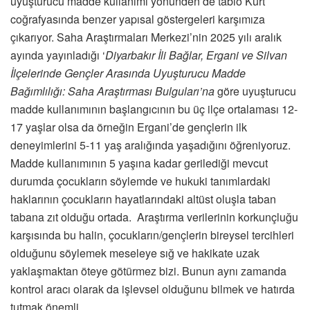
uyuşturucu madde kullanımı yönünden de tablo Kürt
coğrafyasında benzer yapısal göstergeleri karşımıza
çıkarıyor. Saha Araştırmaları Merkezi’nin 2025 yılı aralık
ayında yayınladığı ‘
Diyarbakır İli Bağlar, Ergani ve Silvan
İlçelerinde Gençler Arasında Uyuşturucu Madde
Bağımlılığı: Saha Araştırması Bulguları’na
göre uyuşturucu
madde kullanımının başlangıcının bu üç ilçe ortalaması 12-
17 yaşlar olsa da örneğin Ergani’de gençlerin ilk
deneyimlerini 5-11 yaş aralığında yaşadığını öğreniyoruz.
Madde kullanımının 5 yaşına kadar gerilediği mevcut
durumda çocukların söylemde ve hukuki tanımlardaki
haklarının çocukların hayatlarındaki altüst oluşla taban
tabana zıt olduğu ortada. Araştırma verilerinin korkunçluğu
karşısında bu halin, çocukların/gençlerin bireysel tercihleri
olduğunu söylemek meseleye sığ ve hakikate uzak
yaklaşmaktan öteye götürmez bizi. Bunun aynı zamanda
kontrol aracı olarak da işlevsel olduğunu bilmek ve hatırda
tutmak önemli.