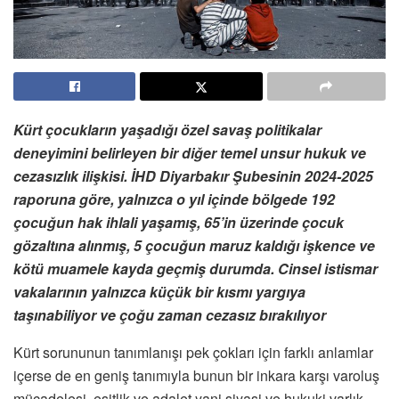
Kürt çocukların yaşadığı özel savaş politikalar
deneyimini belirleyen bir diğer temel unsur
hukuk ve
cezasızlık
ilişkisi. İHD Diyarbakır Şubesinin 2024-2025
raporuna göre, yalnızca o yıl içinde bölgede 192
çocuğun hak ihlali yaşamış, 65’in üzerinde çocuk
gözaltına alınmış, 5 çocuğun maruz kaldığı işkence ve
kötü muamele kayda geçmiş durumda. Cinsel istismar
vakalarının yalnızca küçük bir kısmı yargıya
taşınabiliyor ve çoğu zaman cezasız bırakılıyor
Kürt sorununun tanımlanışı pek çokları için farklı anlamlar
içerse de en geniş tanımıyla bunun bir inkara karşı varoluş
mücadelesi, eşitlik ve adalet yani siyasi ve hukuki varlık