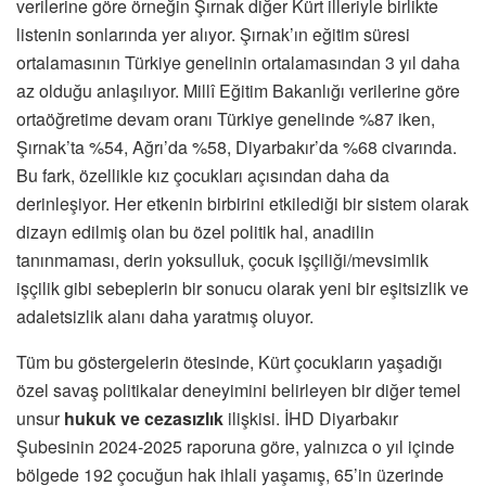
verilerine göre örneğin Şırnak diğer Kürt illeriyle birlikte
listenin sonlarında yer alıyor. Şırnak’ın eğitim süresi
ortalamasının Türkiye genelinin ortalamasından 3 yıl daha
az olduğu anlaşılıyor. Millî Eğitim Bakanlığı verilerine göre
ortaöğretime devam oranı Türkiye genelinde %87 iken,
Şırnak’ta %54, Ağrı’da %58, Diyarbakır’da %68 civarında.
Bu fark, özellikle kız çocukları açısından daha da
derinleşiyor. Her etkenin birbirini etkilediği bir sistem olarak
dizayn edilmiş olan bu özel politik hal, anadilin
tanınmaması, derin yoksulluk, çocuk işçiliği/mevsimlik
işçilik gibi sebeplerin bir sonucu olarak yeni bir eşitsizlik ve
adaletsizlik alanı daha yaratmış oluyor.
Tüm bu göstergelerin ötesinde, Kürt çocukların yaşadığı
özel savaş politikalar deneyimini belirleyen bir diğer temel
unsur
hukuk ve cezasızlık
ilişkisi. İHD Diyarbakır
Şubesinin 2024-2025 raporuna göre, yalnızca o yıl içinde
bölgede 192 çocuğun hak ihlali yaşamış, 65’in üzerinde