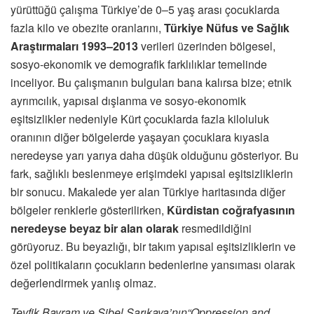
yürüttüğü çalışma Türkiye’de 0–5 yaş arası çocuklarda
fazla kilo ve obezite oranlarını,
Türkiye Nüfus ve Sağlık
Araştırmaları 1993–2013
verileri üzerinden bölgesel,
sosyo-ekonomik ve demografik farklılıklar temelinde
inceliyor. Bu çalışmanın bulguları bana kalırsa bize; etnik
ayrımcılık, yapısal dışlanma ve sosyo-ekonomik
eşitsizlikler nedeniyle Kürt çocuklarda fazla kiloluluk
oranının diğer bölgelerde yaşayan çocuklara kıyasla
neredeyse yarı yarıya daha düşük olduğunu gösteriyor. Bu
fark, sağlıklı beslenmeye erişimdeki yapısal eşitsizliklerin
bir sonucu. Makalede yer alan Türkiye haritasında diğer
bölgeler renklerle gösterilirken,
Kürdistan coğrafyasının
neredeyse beyaz bir alan olarak
resmedildiğini
görüyoruz. Bu beyazlığı, bir takım yapısal eşitsizliklerin ve
özel politikaların çocukların bedenlerine yansıması olarak
değerlendirmek yanlış olmaz.
Tevfik Bayram ve Sibel Sarıkaya’nın“Oppression and