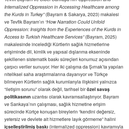
Internalized Oppression in Accessing Healthcare among
the Kurds in Turkey”
(Bayram & Sakarya, 2023) makalesi
ve Tevfik Bayram’ın
“How Narration Could Unfold
Oppression: Insights from the Experiences of the Kurds in
Access to Turkish Healthcare Services”
(Bayram, 2025)
makalesinde incelediği Kürtlerin sağlık hizmetlerine
erişiminde dil, kimlik ve yapısal dışlanma ekseninde
şekillenen sistematik baskı süreçleri konumuz açısından
çarpıcı veriler sunuyor. Her iki çalışma da Şırnak’ta yapılan
niteliksel saha araştırmalarına dayanıyor ve Türkçe
bilmeyen Kürtlerin sağlık kurumlarıyla ilişkisini yalnızca
“iletişim sorunu” olarak değil, tarihsel bir
özel savaş
politikasının
uzantısı olarak kavramsallaştırıyor. Bayram
ve Sarıkaya’nın çalışması, sağlık hizmetine erişim
sürecinde Kürtçe konuşan bireylerin “kendini değersiz,
yetersiz ve devlete ait hizmetlere layık görmeme” halini
içselleştirilmiş baskı
(internalized oppression) kavramıyla