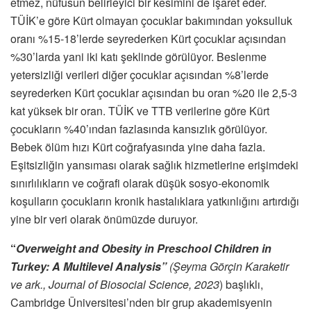
etmez, nüfusun belirleyici bir kesimini de işaret eder.
TÜİK’e göre Kürt olmayan çocuklar bakımından yoksulluk
oranı %15-18’lerde seyrederken Kürt çocuklar açısından
%30’larda yani iki katı şeklinde görülüyor. Beslenme
yetersizliği verileri diğer çocuklar açısından %8’lerde
seyrederken Kürt çocuklar açısından bu oran %20 ile 2,5-3
kat yüksek bir oran. TÜİK ve TTB verilerine göre Kürt
çocukların %40’ından fazlasında kansızlık görülüyor.
Bebek ölüm hızı Kürt coğrafyasında yine daha fazla.
Eşitsizliğin yansıması olarak sağlık hizmetlerine erişimdeki
sınırlılıkların ve coğrafi olarak düşük sosyo-ekonomik
koşulların çocukların kronik hastalıklara yatkınlığını artırdığı
yine bir veri olarak önümüzde duruyor.
“
Overweight and Obesity in Preschool Children in
Turkey: A Multilevel Analysis”
(Şeyma Görçin Karaketir
ve ark.,
Journal of Biosocial Science, 2023
) başlıklı,
Cambridge Üniversitesi’nden bir grup akademisyenin