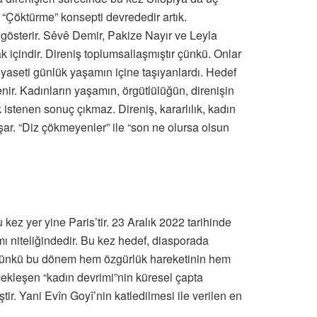
. “Çöktürme” konsepti devrededir artık.
 gösterir. Sêvê Demir, Pakize Nayır ve Leyla
 içindir. Direniş toplumsallaşmıştır çünkü. Onlar
iyaseti günlük yaşamın içine taşıyanlardı. Hedef
enir. Kadınların yaşamın, örgütlülüğün, direnişin
k istenen sonuç çıkmaz. Direniş, kararlılık, kadın
ar. “Diz çökmeyenler” ile “son ne olursa olsun
ez yer yine Paris’tir. 23 Aralık 2022 tarihinde
amı niteliğindedir. Bu kez hedef, diasporada
? Çünkü bu dönem hem özgürlük hareketinin hem
ekleşen “kadın devrimi”nin küresel çapta
iştir. Yani Evîn Goyî’nin katledilmesi ile verilen en