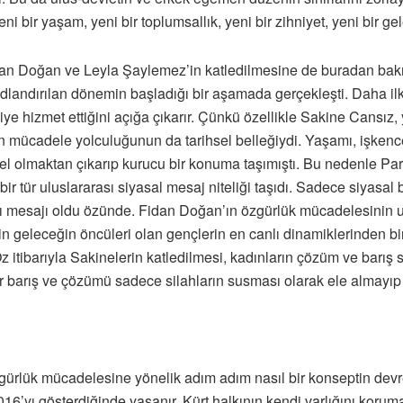
i bir yaşam, yeni bir toplumsallık, yeni bir zihniyet, yeni bir ge
dan Doğan ve Leyla Şaylemez’in katledilmesine de buradan bakm
adlandırılan dönemin başladığı bir aşamada gerçekleşti. Daha ilk
tejiye hizmet ettiğini açığa çıkarır. Çünkü özellikle Sakine Cansı
 mücadele yolculuğunun da tarihsel belleğiydi. Yaşamı, işkencey
esel olmaktan çıkarıp kurucu bir konuma taşımıştı. Bu nedenle Pa
 bir tür uluslararası siyasal mesaj niteliği taşıdı. Sadece siyasa
ırı mesajı oldu özünde. Fidan Doğan’ın özgürlük mücadelesinin ulu
 geleceğin öncüleri olan gençlerin en canlı dinamiklerinden bir
. Öz itibarıyla Sakinelerin katledilmesi, kadınların çözüm ve bar
lar barış ve çözümü sadece silahların susması olarak ele almayı
özgürlük mücadelesine yönelik adım adım nasıl bir konseptin dev
016’yı gösterdiğinde yaşanır. Kürt halkının kendi varlığını korum