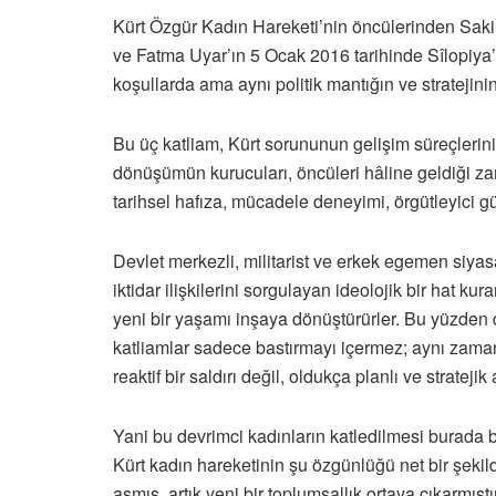
Kürt Özgür Kadın Hareketi’nin öncülerinden Saki
ve Fatma Uyar’ın 5 Ocak 2016 tarihinde Sîlopiya’d
koşullarda ama aynı politik mantığın ve stratejini
Bu üç katliam, Kürt sorununun gelişim süreçlerinin
dönüşümün kurucuları, öncüleri hâline geldiği zam
tarihsel hafıza, mücadele deneyimi, örgütleyici 
Devlet merkezli, militarist ve erkek egemen siyasa
iktidar ilişkilerini sorgulayan ideolojik bir hat k
yeni bir yaşamı inşaya dönüştürürler. Bu yüzden de
katliamlar sadece bastırmayı içermez; aynı zama
reaktif bir saldırı değil, oldukça planlı ve strateji
Yani bu devrimci kadınların katledilmesi burada 
Kürt kadın hareketinin şu özgünlüğü net bir şekild
aşmış, artık yeni bir toplumsallık ortaya çıkarmış