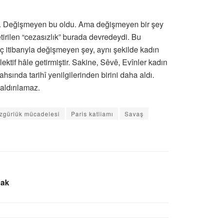
dı. Değişmeyen bu oldu. Ama değişmeyen bir şey
etirilen “cezasızlık” burada devredeydi. Bu
uç itibarıyla değişmeyen şey, aynı şekilde kadın
ktif hâle getirmiştir. Sakine, Sêvê, Evînler kadın
sında tarihî yenilgilerinden birini daha aldı.
aldırılamaz.
zgürlük mücadelesi
Paris katliamı
Savaş
cak