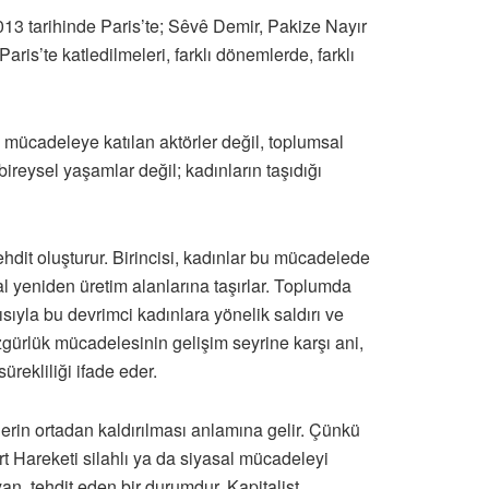
3 tarihinde Paris’te; Sêvê Demir, Pakize Nayır
is’te katledilmeleri, farklı dönemlerde, farklı
ca mücadeleye katılan aktörler değil, toplumsal
reysel yaşamlar değil; kadınların taşıdığı
ehdit oluşturur. Birincisi, kadınlar bu mücadelede
sal yeniden üretim alanlarına taşırlar. Toplumda
ısıyla bu devrimci kadınlara yönelik saldırı ve
ürlük mücadelesinin gelişim seyrine karşı ani,
sürekliliği ifade eder.
erin ortadan kaldırılması anlamına gelir. Çünkü
rt Hareketi silahlı ya da siyasal mücadeleyi
yan, tehdit eden bir durumdur. Kapitalist