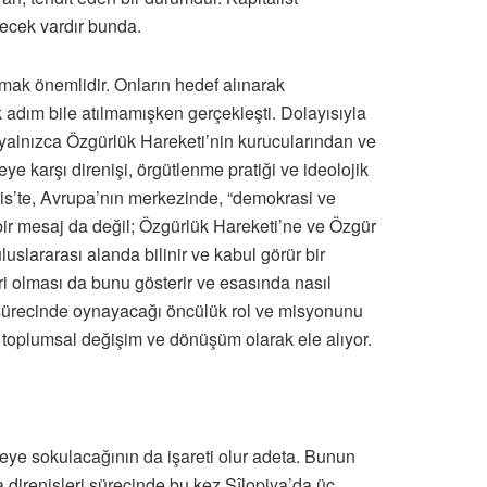
lecek vardır bunda.
ak önemlidir. Onların hedef alınarak
 adım bile atılmamışken gerçekleşti. Dolayısıyla
z, yalnızca Özgürlük Hareketi’nin kurucularından ve
e karşı direnişi, örgütlenme pratiği ve ideolojik
ris’te, Avrupa’nın merkezinde, “demokrasi ve
l bir mesaj da değil; Özgürlük Hareketi’ne ve Özgür
slararası alanda bilinir ve kabul görür bir
i olması da bunu gösterir ve esasında nasıl
ış sürecinde oynayacağı öncülük rol ve misyonunu
p toplumsal değişim ve dönüşüm olarak ele alıyor.
reye sokulacağının da işareti olur adeta. Bunun
a direnişleri sürecinde bu kez Sîlopiya’da üç