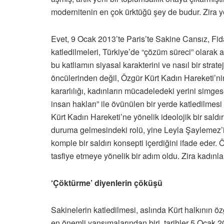
modernitenin en çok ürktüğü şey de budur. Zira yen
Evet, 9 Ocak 2013’te Paris’te Sakine Cansız, Fi
katledilmeleri, Türkiye’de “çözüm süreci” olarak 
bu katliamın siyasal karakterini ve nasıl bir stra
öncülerinden değil, Özgür Kürt Kadın Hareketi’nin
kararlılığı, kadınların mücadeledeki yerini simg
insan hakları” ile övünülen bir yerde katledilmesi
Kürt Kadın Hareketi’ne yönelik ideolojik bir sald
duruma gelmesindeki rolü, yine Leyla Şaylemez’in
komple bir saldırı konsepti içerdiğini ifade eder
tasfiye etmeye yönelik bir adım oldu. Zira kadın
‘Çöktürme’ diyenlerin çöküşü
Sakinelerin katledilmesi, aslında Kürt halkının 
en önemli yansımalarından biri, tarihler 5 Ocak 2