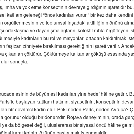
mış, imha ve yok etme konseptinin devreye girdiğinin işaretidir bu
sel katliam geleneği “önce kadınları vurun” bir kez daha kendini
n örgütlenmesinin ve toplumsal inşadaki aktifliğinin önünü almak
rşı ortaklaşma ve dayanışma ağlarını kolektif ruhla örgütleyen, s
ilmesiyle kadınların bu rol ve misyonları ortadan kaldırılmak ist
n faşizan zihniyete bırakılması gerektiğinin işareti verilir. Anca
aya çıkanları çöktürür. Çöktürmeye kalkanlar çöküşü esasında yaş
rulur sonuçta.
cadelesinin de büyümesi kadınları yine hedef hâline getirir. Bu k
 Paris’te başlayan katliam hattının, siyasetinin, konseptinin dev
 alan bir devrimci kadın olur. Peki neden Paris, neden Avrupa
ha görünür olduğu bir dönemdir. Rojava deneyiminin, orada gerç
erel ya da bölgesel değil, uluslararası bir siyasal öncü hâline gelm
tesi karakterinin, özünün bastırılmak istenmesidir.