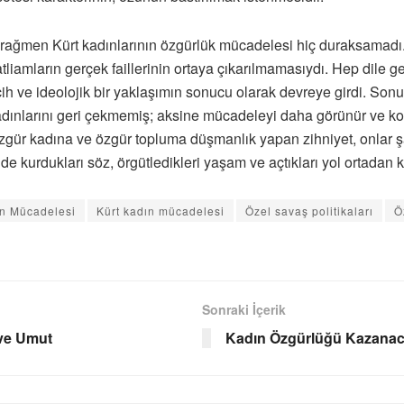
e rağmen Kürt kadınlarının özgürlük mücadelesi hiç duraksama
liamların gerçek faillerinin ortaya çıkarılmamasıydı. Hep dile g
cih ve ideolojik bir yaklaşımın sonucu olarak devreye girdi. Son
kadınlarını geri çekmemiş; aksine mücadeleyi daha görünür ve kole
gür kadına ve özgür topluma düşmanlık yapan zihniyet, onlar şah
de kurdukları söz, örgütledikleri yaşam ve açtıkları yol ortadan k
n Mücadelesi
Kürt kadın mücadelesi
Özel savaş politikaları
Ö
Sonraki İçerik
 ve Umut
Kadın Özgürlüğü Kazana