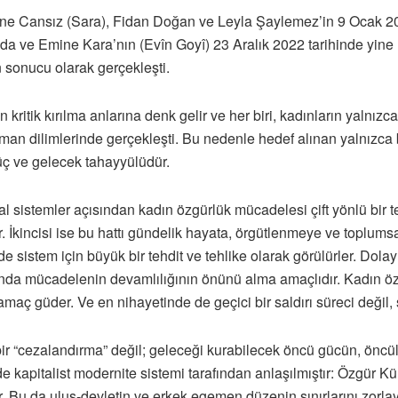
ne Cansız (Sara), Fidan Doğan ve Leyla Şaylemez’in 9 Ocak 201
a ve Emine Kara’nın (Evîn Goyî) 23 Aralık 2022 tarihinde yine Par
n sonucu olarak gerçekleşti.
 kritik kırılma anlarına denk gelir ve her biri, kadınların yalnız
an dilimlerinde gerçekleşti. Bu nedenle hedef alınan yalnızca bi
güç ve gelecek tahayyülüdür.
l sistemler açısından kadın özgürlük mücadelesi çift yönlü bir t
urar. İkincisi ise bu hattı gündelik hayata, örgütlenmeye ve toplum
 sistem için büyük bir tehdit ve tehlike olarak görülürler. Dolay
nda mücadelenin devamlılığının önünü alma amaçlıdır. Kadın özg
k amaç güder. Ve en nihayetinde de geçici bir saldırı süreci değil, 
bir “cezalandırma” değil; geleceği kurabilecek öncü gücün, öncül
e kapitalist modernite sistemi tarafından anlaşılmıştır: Özgür Kü
tır. Bu da ulus-devletin ve erkek egemen düzenin sınırlarını zorla