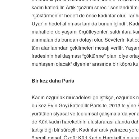
kadın katledilir. Artık “çözüm süreci” sonlandırıl
“Çöktürmenin” hedefi de önce kadınlar olur. Tarih
Uyar’ın hedef alınması tam da bunun içindir. Kadı
mahallelerde yaşamı örgütleyenler, saldırılara ka
alınmaları da bundan dolayı olur. Sêvêlerin katled
tüm alanlarından çekilmeleri mesajı verilir. Yaşamı
iradesinin halklaşması “çöktürme” planı diye ort
muhteşem olacak” diyenler arasında bir köprü ku
Bir kez daha Paris
Kadın özgürlük mücadelesi geliştikçe, özgürlük mü
bu kez Evîn Goyî katledilir Paris’te. 2013’te yine
yürütülen siyasal ve toplumsal çalışmalarda yer
de Kürt kadın hareketinin uluslararası alanda da
tartışıldığı bir süreçtir. Kadınlar artık yalnızca y
önemli mesaj, Özgür Kürt Kadın Hareketi’nin ulusö