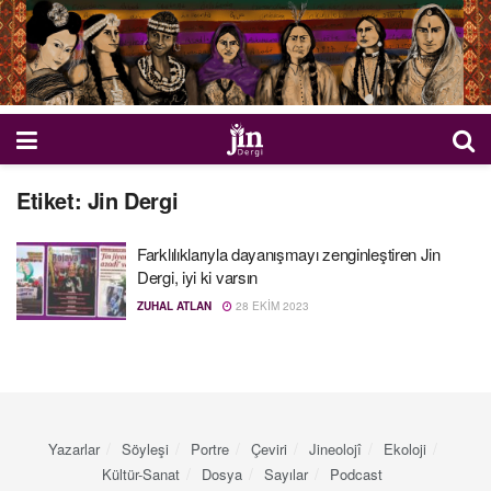
Etiket:
Jin Dergi
Farklılıklarıyla dayanışmayı zenginleştiren Jin
Dergi, iyi ki varsın
ZUHAL ATLAN
28 EKIM 2023
Yazarlar
Söyleşi
Portre
Çeviri
Jineolojî
Ekoloji
Kültür-Sanat
Dosya
Sayılar
Podcast