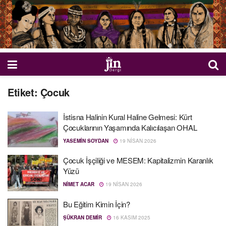
Etiket:
Çocuk
İstisna Halinin Kural Haline Gelmesi: Kürt
Çocuklarının Yaşamında Kalıcılaşan OHAL
YASEMIN SOYDAN
19 NISAN 2026
Çocuk İşçiliği ve MESEM: Kapitalizmin Karanlık
Yüzü
NIMET ACAR
19 NISAN 2026
Bu Eğitim Kimin İçin?
ŞÜKRAN DEMIR
16 KASIM 2025