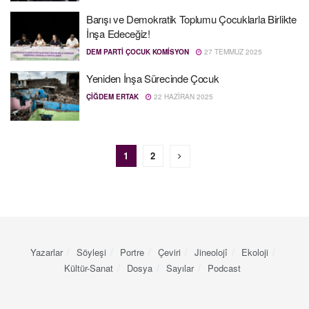
Barışı ve Demokratik Toplumu Çocuklarla Birlikte
İnşa Edeceğiz!
DEM PARTI ÇOCUK KOMISYON
27 TEMMUZ 2025
Yeniden İnşa Sürecinde Çocuk
ÇIĞDEM ERTAK
22 HAZIRAN 2025
1
2
Yazarlar
Söyleşi
Portre
Çeviri
Jineolojî
Ekoloji
Kültür-Sanat
Dosya
Sayılar
Podcast