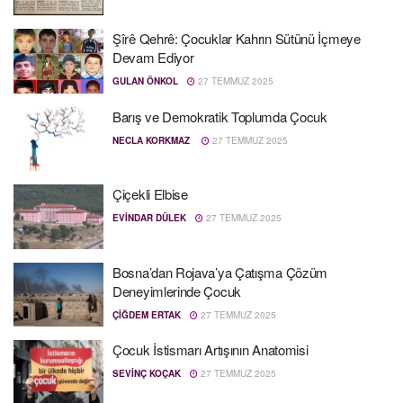
Şîrê Qehrê: Çocuklar Kahrın Sütünü İçmeye
Devam Ediyor
GULAN ÖNKOL
27 TEMMUZ 2025
Barış ve Demokratik Toplumda Çocuk
NECLA KORKMAZ
27 TEMMUZ 2025
Çiçekli Elbise
EVINDAR DÜLEK
27 TEMMUZ 2025
Bosna’dan Rojava’ya Çatışma Çözüm
Deneyimlerinde Çocuk
ÇIĞDEM ERTAK
27 TEMMUZ 2025
Çocuk İstismarı Artışının Anatomisi
SEVINÇ KOÇAK
27 TEMMUZ 2025