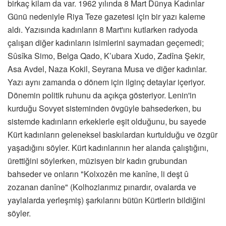
birkaç kilam da var. 1962 yılında 8 Mart Dünya Kadınlar
Günü nedeniyle Riya Teze gazetesi için bir yazı kaleme
aldı. Yazısında kadınların 8 Mart'ını kutlarken radyoda
çalışan diğer kadınların isimlerini saymadan geçemedi;
Sûsîka Simo, Belga Qado, K’ubara Xudo, Zadîna Şekir,
Asa Avdel, Naza Kokil, Seyrana Musa ve diğer kadınlar.
Yazı aynı zamanda o dönem için ilginç detaylar içeriyor.
Dönemin politik ruhunu da açıkça gösteriyor. Lenin'in
kurduğu Sovyet sisteminden övgüyle bahsederken, bu
sistemde kadınların erkeklerle eşit olduğunu, bu sayede
Kürt kadınların geleneksel baskılardan kurtulduğu ve özgür
yaşadığını söyler. Kürt kadınlarının her alanda çalıştığını,
ürettiğini söylerken, müzisyen bir kadın grubundan
bahseder ve onların "Kolxozên me kanîne, li deşt û
zozanan danîne" (Kolhozlarımız pınardır, ovalarda ve
yaylalarda yerleşmiş) şarkılarını bütün Kürtlerin bildiğini
söyler.