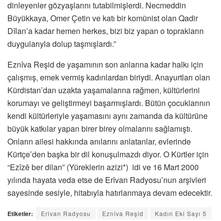
dinleyenler gözyaşlarını tutabilmişlerdi. Necmeddin
Büyükkaya, Omer Çetin ve katı bir komünist olan Qadir
Dîlan’a kadar hemen herkes, bizi biz yapan o toprakların
duygularıyla dolup taşmışlardı.”
Eznîva Reşid de yaşamının son anlarına kadar halkı için
çalışmış, emek vermiş kadınlardan biriydi. Anayurtları olan
Kürdistan’dan uzakta yaşamalarına rağmen, kültürlerini
korumayı ve geliştirmeyi başarmışlardı. Bütün çocuklarının
kendi kültürleriyle yaşamasını aynı zamanda da kültürüne
büyük katkılar yapan birer birey olmalarını sağlamıştı.
Onların ailesi hakkında anılarını anlatanlar, evlerinde
Kürtçe’den başka bir dil konuşulmazdı diyor. O Kürtler için
“Ezîzê ber dilan” (Yüreklerin azizi*) idi ve 16 Mart 2000
yılında hayata veda etse de Erîvan Radyosu’nun arşivleri
sayesinde sesiyle, hitabıyla hatırlanmaya devam edecektir.
Etiketler:
Erivan Radyosu
Eznîva Reşîd
Kadın Eki Sayı 5