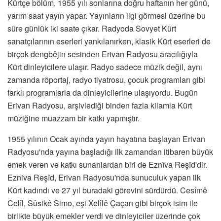
Kürtçe bölüm, 1955 yılı sonlarına doğru haftanın her günü,
yarım saat yayın yapar. Yayınların ilgi görmesi üzerine bu
süre günlük iki saate çıkar. Radyoda Sovyet Kürt
sanatçılarının eserleri yankılanırken, klasik Kürt eserleri de
birçok dengbêjin sesinden Erivan Radyosu aracılığıyla
Kürt dinleyicilere ulaşır. Radyo sadece müzik değil, aynı
zamanda röportaj, radyo tiyatrosu, çocuk programları gibi
farklı programlarla da dinleyicilerine ulaşıyordu. Bugün
Erivan Radyosu, arşivlediği binden fazla kilamla Kürt
müziğine muazzam bir katkı yapmıştır.
1955 yılının Ocak ayında yayın hayatına başlayan Erivan
Radyosu'nda yayına başladığı ilk zamandan itibaren büyük
emek veren ve katkı sunanlardan biri de Eznîva Reşîd'dir.
Ezniva Reşîd, Erivan Radyosu'nda sunuculuk yapan ilk
Kürt kadındı ve 27 yıl buradaki görevini sürdürdü. Cesîmê
Celîl, Sûsikê Simo, eşi Xelîlê Çaçan gibi birçok isim ile
birlikte büyük emekler verdi ve dinleyiciler üzerinde çok