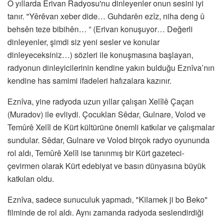
O yıllarda Erivan Radyosu'nu dinleyenler onun sesini iyi
tanır. "Yêrêvan xeber dide… Guhdarên ezîz, niha deng û
behsên teze bibihên… ” (Erivan konuşuyor… Değerli
dinleyenler, şimdi siz yeni sesler ve konular
dinleyeceksiniz…) sözleri ile konuşmasına başlayan,
radyonun dinleyicilerinin kendine yakın bulduğu Eznîva’nın
kendine has samimi ifadeleri hafızalara kazınır.
Eznîva, yine radyoda uzun yıllar çalışan Xelîlê Çaçan
(Muradov) ile evliydi. Çocukları Sêdar, Gulnare, Volod ve
Temûrê Xelîl de Kürt kültürüne önemli katkılar ve çalışmalar
sundular. Sêdar, Gulnare ve Volod birçok radyo oyununda
rol aldı, Temûrê Xelîl ise tanınmış bir Kürt gazeteci-
çevirmen olarak Kürt edebiyat ve basın dünyasına büyük
katkıları oldu.
Eznîva, sadece sunuculuk yapmadı, "Kilamek ji bo Beko"
filminde de rol aldı. Aynı zamanda radyoda seslendirdiği