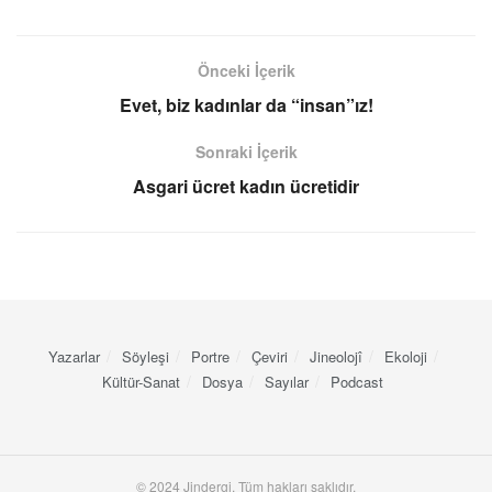
Önceki İçerik
Evet, biz kadınlar da “insan”ız!
Sonraki İçerik
Asgari ücret kadın ücretidir
Yazarlar
Söyleşi
Portre
Çeviri
Jineolojî
Ekoloji
Kültür-Sanat
Dosya
Sayılar
Podcast
© 2024 Jindergi. Tüm hakları saklıdır.