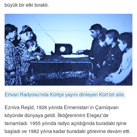
büyük bir etki bıraktı.
Erivan Radyosu'nda Kürtçe yayını dinleyen Kürt bir aile.
Eznîva Reşîd, 1926 yılında Ermenistan’ın Çamûşvan
köyünde dünyaya geldi. İlköğrenimini Elegez’de
tamamladı. 1955 yılında radyo açıldığında buradaki işine
başladı ve 1982 yılına kadar buradaki görevine devam etti.