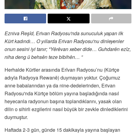
Ezniva Reşîd, Erivan Radyosu'nda sunuculuk yapan ilk
Kürt kadındı… O yıllarda Erivan Radyosu'nu dinleyenler
onun sesini iyi tanır; "Yêrêvan xeber dide… Guhdarên ezîz,
niha deng û behsên teze bibihên… ”
Herhalde Kürtler arasında Erîvan Radyosu’nu (Kürtçe
adıyla Radyoya Rewanê) duymayan yoktur. Çoğumuz
anne babalarından ya da nine-dedelerinden, Erivan
Radyosu'nda Kürtçe bölüm yayına başladığında nasıl
heyecanla radyonun başına toplandıklarını, yasak olan
dilin o sihirli ezgilerini nasıl büyük bir zevkle dinlediklerini
duymuştur.
Haftada 2-3 gün, günde 15 dakikayla yayına başlayan