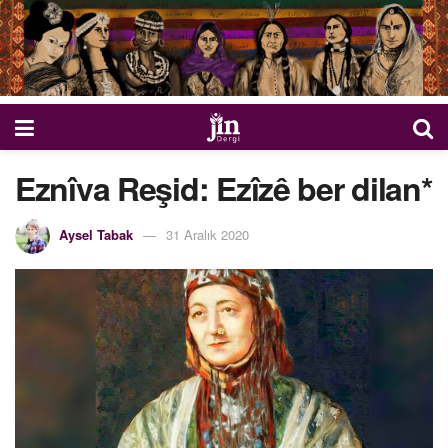
Eznîva Reşid: Ezîzê ber dilan*
Aysel Tabak
31 Aralık 2020