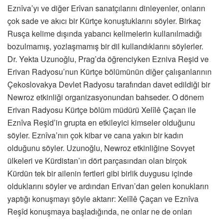
Eznîva’yı ve diğer Erîvan sanatçılarını dinleyenler, onların
çok sade ve akıcı bir Kürtçe konuştuklarını söyler. Birkaç
Rusça kelime dışında yabancı kelimelerin kullanılmadığı
bozulmamış, yozlaşmamış bir dil kullandıklarını söylerler.
Dr. Yekta Uzunoğlu, Prag’da öğrenciyken Ezniva Reşid ve
Erivan Radyosu’nun Kürtçe bölümünün diğer çalışanlarının
Çekoslovakya Devlet Radyosu tarafından davet edildiği bir
Newroz etkinliği organizasyonundan bahseder. O dönem
Erivan Radyosu Kürtçe bölüm müdürü Xelîlê Çaçan ile
Eznîva Reşid’in grupta en etkileyici kimseler olduğunu
söyler. Eznîva’nın çok kibar ve cana yakın bir kadın
olduğunu söyler. Uzunoğlu, Newroz etkinliğine Sovyet
ülkeleri ve Kürdistan’ın dört parçasından olan birçok
Kürdün tek bir ailenin fertleri gibi birlik duygusu içinde
olduklarını söyler ve ardından Erivan’dan gelen konukların
yaptığı konuşmayı şöyle aktarır: Xelîlê Çaçan ve Eznîva
Reşîd konuşmaya başladığında, ne onlar ne de onları