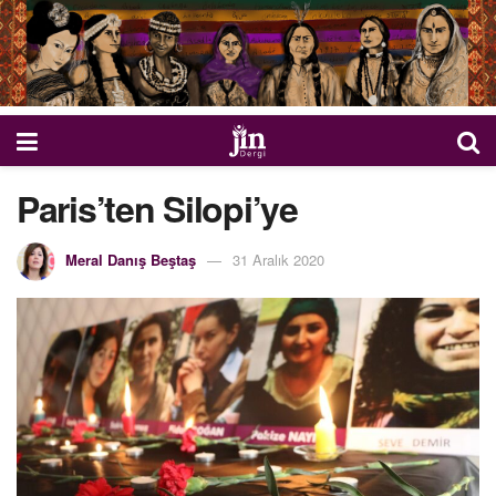
Paris’ten Silopi’ye
Meral Danış Beştaş
31 Aralık 2020