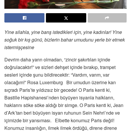
Yine silahla, yine barış istedikleri için, yine kadınlar! Yine
soğuk bir kış günü, bizlerin bahar umudunu yerle bir etmek
istermişçesine
Devrim daha yarın olmadan, “zincir şakırtıları içinde
doğrulacaktır!” ve sizleri dehşet içinde bırakıp, trampet
sesleri içinde şunu bildirecektir: “Vardım, varım, var
olacağım!” Rosa Luxemburg Bir umudun üzerine kan
sıçradı Paris’te yıldızsız bir gecede! O Paris kenti ki,
Bastille Hapishanesi’nden büyüyen isyanla halkların,
haklarını söke söke aldığı bir simge. O Paris kenti ki, Jean
d’Ark’tan beri büyüyen isyan ruhunun Sein Nehri’nde ve
içimizde bir yansıması. Elbette konumuz Paris değil!
Konumuz insanlığın, ilmek ilmek ördüğü, direne direne