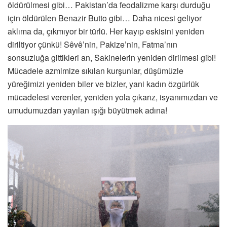
öldürülmesi gibi… Pakistan’da feodalizme karşı durduğu
için öldürülen Benazir Butto gibi… Daha nicesi geliyor
aklıma da, çıkmıyor bir türlü. Her kayıp eskisini yeniden
diriltiyor çünkü! Sêvê’nin, Pakize’nin, Fatma’nın
sonsuzluğa gittikleri an, Sakinelerin yeniden dirilmesi gibi!
Mücadele azmimize sıkılan kurşunlar, düşümüzle
yüreğimizi yeniden biler ve bizler, yani kadın özgürlük
mücadelesi verenler, yeniden yola çıkarız, isyanımızdan ve
umudumuzdan yayılan ışığı büyütmek adına!