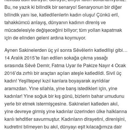
Bu, ne yazık ki bilindik bir senaryo! Senaryonun bir diğer
bilindik yanı ise, katledilenlerin kadın oluşu! Çünkü eril,
tahakkümcü anlayış, dünyanın kadının direniş ve
mücadelesiyle değişeceğini biliyor; tüm yolları kapatmak
için de elinden geleni ardına koymuyor.
Aynen Sakinelerden üç yıl sonra Sêvêlerin katledilişi gibi…
14 Aralık 2015’te ilan edilen sokağa çıkma yasağı
sırasında Sêvê Demir, Fatma Uyar ile Pakize Nayır 4 Ocak
2016’da zırhlı bir araçtan açılan ateşle katledildi. Sivil üç
kadın! Yeşiltepeyi kızıl kanlara boyayarak ayrıldılar
aramızdan. Yine silahla, yine barış istedikleri için, yine
kadınlar! Yine soğuk bir kış günü, bizlerin bahar umudunu
yerle bir etmek istermişçesine. Sakineleri katleden akıl,
yine devreye girmiş yine kadınlar üzerinden ülke halklarına
kanlı tehditler savurmuştur. Kadınların dirayetini, direnişini,
kudretini bilmeyen bu akıl, dünyayı eşit kılacağımıza dair