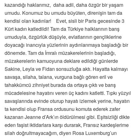
kazandığı haklarımız, daha adil, daha özgür bir yaşam
umudu. Konumuz bu umudu büyüten, direnişin tam da
kendisi olan kadınlar! Evet, sisli bir Paris gecesinde 3
Kürt kadın katledildi! Tam da Türkiye halklarının barış
umuduyla, özgürlük düşüyle, evlatlarının gençliklerine
doyacağı inancıyla yüzlerinin aydınlanmaya başladığı bir
dönemde. Tam da İmralı müzakerelerinin başladığı,
müzakerelerin kamuoyuna deklare edildiği günlerde
Sakine, Leyla ve Fidan sonsuzluğa aktı. Hayatta kalmayı
savaşa, silaha, talana, vurguna bağlı gören eril ve
tahakkümcü zihniyet burada da ortaya çıktı ve barış
mücadelesine hayatını veren üç kadını katletti. Tıpkı yüzyıl
savaşlarında evinde oturup hayatı izlemek yerine, hayatın
ta kendisi olup Fransa ordusunu komuta ederek zafer
kazanan Jeanne d’Ark’ın öldürülmesi gibi. Eşitsizliği dikte
eden faşist iktidarlara karşı durarak, Fransız kardeşlerime
silah doğrultmayacağım, diyen Rosa Luxemburg’un