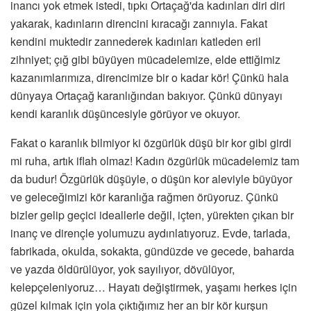
inancı yok etmek istedi, tıpkı Ortaçağ'da kadınları diri diri
yakarak, kadınların direncini kıracağı zannıyla. Fakat
kendini muktedir zannederek kadınları katleden eril
zihniyet; çığ gibi büyüyen mücadelemize, elde ettiğimiz
kazanımlarımıza, direncimize bir o kadar kör! Çünkü hala
dünyaya Ortaçağ karanlığından bakıyor. Çünkü dünyayı
kendi karanlık düşüncesiyle görüyor ve okuyor.
Fakat o karanlık bilmiyor ki özgürlük düşü bir kor gibi girdi
mi ruha, artık iflah olmaz! Kadın özgürlük mücadelemiz tam
da budur! Özgürlük düşüyle, o düşün kor aleviyle büyüyor
ve geleceğimizi kör karanlığa rağmen örüyoruz. Çünkü
bizler gelip geçici ideallerle değil, içten, yürekten çıkan bir
inanç ve dirençle yolumuzu aydınlatıyoruz. Evde, tarlada,
fabrikada, okulda, sokakta, gündüzde ve gecede, baharda
ve yazda öldürülüyor, yok sayılıyor, dövülüyor,
kelepçeleniyoruz… Hayatı değiştirmek, yaşamı herkes için
güzel kılmak için yola çıktığımız her an bir kör kurşun