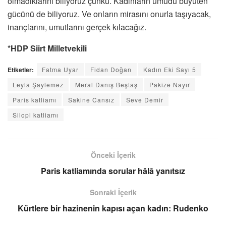
olmadıklarını biliyoruz çünkü. Kadınların umudu büyüten
gücünü de biliyoruz. Ve onların mirasını onurla taşıyacak,
inançlarını, umutlarını gerçek kılacağız.
*HDP Siirt Milletvekili
Etiketler:
Fatma Uyar
Fidan Doğan
Kadın Eki Sayı 5
Leyla Şaylemez
Meral Danış Beştaş
Pakize Nayır
Paris katliamı
Sakine Cansız
Seve Demir
Silopi katliamı
Önceki İçerik
Paris katliamında sorular hâlâ yanıtsız
Sonraki İçerik
Kürtlere bir hazinenin kapısı açan kadın: Rudenko