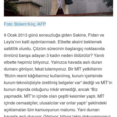
Foto: Bülent Kılıç /AFP
9 Ocak 2013 günü sonsuzluğa giden Sakine, Fidan ve
Leyla’nın katli aydınlanmadı. Elbette aksini beklemek
safdillik olurdu. Çözüm sürecinin başlangıç noktasında
ömrünü barışa adayan 3 kadın neden öldürülür? Yanıtı
elbette hepimiz biliyoruz. Yalnızca havada asılı duran
dumanı görüyor, fakat tutamıyoruz. Bir MİT yetkilisinin
“Bizim resmi kâğıtlarımız kullanılmış, kurum içerisinde
kurum teknolojisiyle üretilmiş belgeler var” dediği ve MİT’in
bunun dışında olduğunu inkâr etmediği, ancak “Biz
yapmadık. MİT’in içinde olan çeşitli kesimler yaptı. MİT
içinde cemaatçiler, ulusalcılar var onlar yaptı” şeklindeki
açıklamaları tüm kamuoyunun malumu. Yani duman
havada asılı duruyor. Görüyor, biliyor lakin dokunamıyoruz.