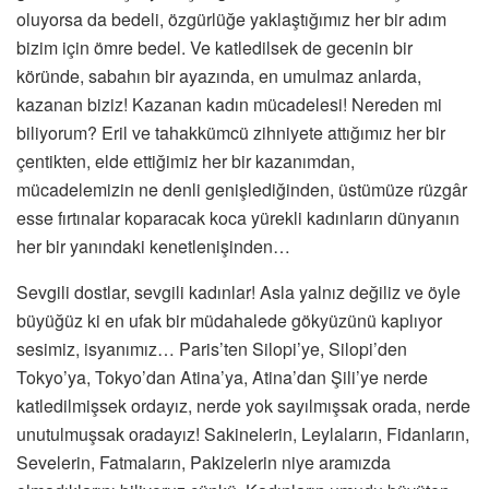
oluyorsa da bedeli, özgürlüğe yaklaştığımız her bir adım
bizim için ömre bedel. Ve katledilsek de gecenin bir
köründe, sabahın bir ayazında, en umulmaz anlarda,
kazanan biziz! Kazanan kadın mücadelesi! Nereden mi
biliyorum? Eril ve tahakkümcü zihniyete attığımız her bir
çentikten, elde ettiğimiz her bir kazanımdan,
mücadelemizin ne denli genişlediğinden, üstümüze rüzgâr
esse fırtınalar koparacak koca yürekli kadınların dünyanın
her bir yanındaki kenetlenişinden…
Sevgili dostlar, sevgili kadınlar! Asla yalnız değiliz ve öyle
büyüğüz ki en ufak bir müdahalede gökyüzünü kaplıyor
sesimiz, isyanımız… Paris’ten Silopi’ye, Silopi’den
Tokyo’ya, Tokyo’dan Atina’ya, Atina’dan Şili’ye nerde
katledilmişsek ordayız, nerde yok sayılmışsak orada, nerde
unutulmuşsak oradayız! Sakinelerin, Leylaların, Fidanların,
Sevelerin, Fatmaların, Pakizelerin niye aramızda