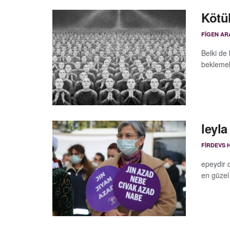
Kötü
FIGEN AR
Belki de
beklemek
leyl
FIRDEVS 
epeydir 
en güzel 