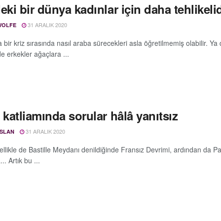
eki bir dünya kadınlar için daha tehlikelid
31 ARALIK 2020
WOLFE
 bir kriz sırasında nasıl araba sürecekleri asla öğretilmemiş olabilir. 
e erkekler ağaçlara ...
 katliamında sorular hâlâ yanıtsız
31 ARALIK 2020
RSLAN
zellikle de Bastille Meydanı denildiğinde Fransız Devrimi, ardından da P
... Artık bu ...