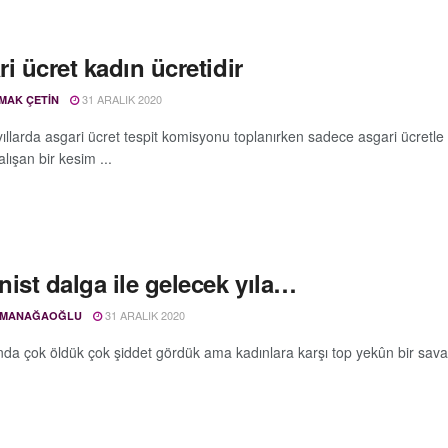
i ücret kadın ücretidir
31 ARALIK 2020
RMAK ÇETIN
ıllarda asgari ücret tespit komisyonu toplanırken sadece asgari ücretle 
alışan bir kesim ...
ist dalga ile gelecek yıla…
31 ARALIK 2020
SMANAĞAOĞLU
ında çok öldük çok şiddet gördük ama kadınlara karşı top yekûn bir sava