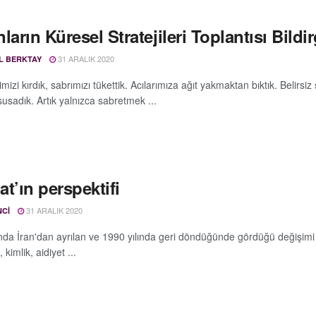
ların Küresel Stratejileri Toplantısı Bildi
31 ARALIK 2020
L BERKTAY
imizi kırdık, sabrımızı tükettik. Acılarımıza ağıt yakmaktan bıktık. Belir
usadık. Artık yalnızca sabretmek ...
t’ın perspektifi
31 ARALIK 2020
NCI
ında İran'dan ayrılan ve 1990 yılında geri döndüğünde gördüğü değişimi '
i, kimlik, aidiyet ...