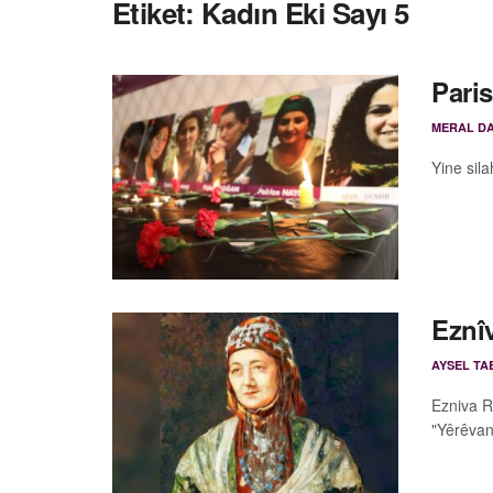
Etiket:
Kadın Eki Sayı 5
Paris
MERAL DA
Yine sila
Eznîv
AYSEL TA
Ezniva R
"Yêrêvan