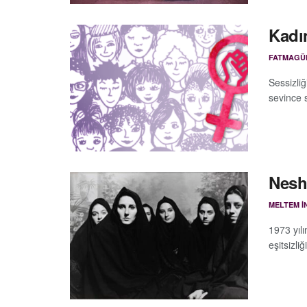
Kadın
FATMAGÜ
Sessizliğ
sevince s
Nesha
MELTEM İ
1973 yıl
eşitsizliğ