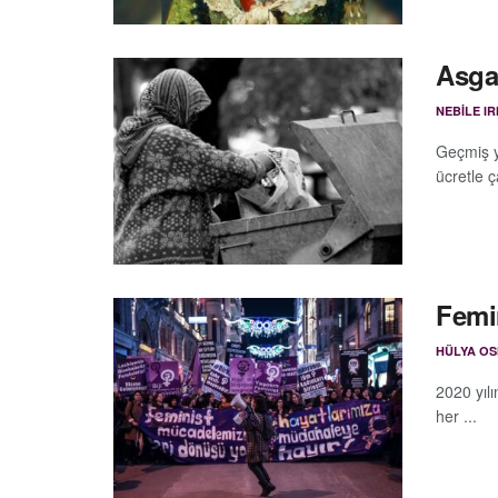
Asgar
NEBILE I
Geçmiş y
ücretle ç
Femin
HÜLYA O
2020 yıl
her ...