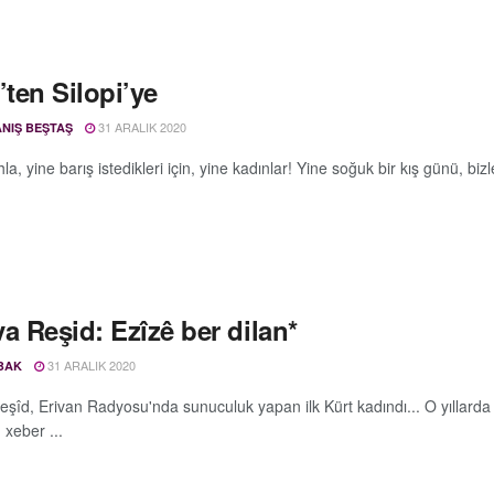
’ten Silopi’ye
31 ARALIK 2020
NIŞ BEŞTAŞ
hla, yine barış istedikleri için, yine kadınlar! Yine soğuk bir kış günü,
a Reşid: Ezîzê ber dilan*
31 ARALIK 2020
BAK
eşîd, Erivan Radyosu'nda sunuculuk yapan ilk Kürt kadındı... O yıllarda 
 xeber ...