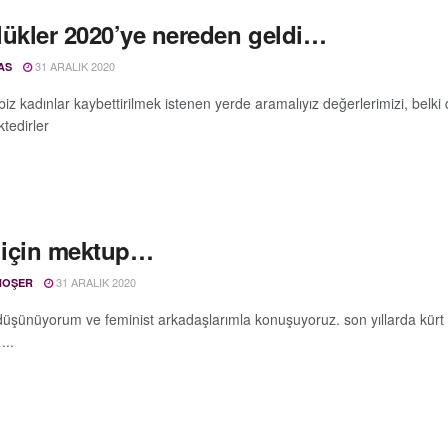
lükler 2020’ye nereden geldi…
31 ARALIK 2020
AS
 biz kadınlar kaybettirilmek istenen yerde aramalıyız değerlerimizi, bel
tedirler
a için mektup…
31 ARALIK 2020
HOŞER
düşünüyorum ve feminist arkadaşlarımla konuşuyoruz. son yıllarda kürt k
...