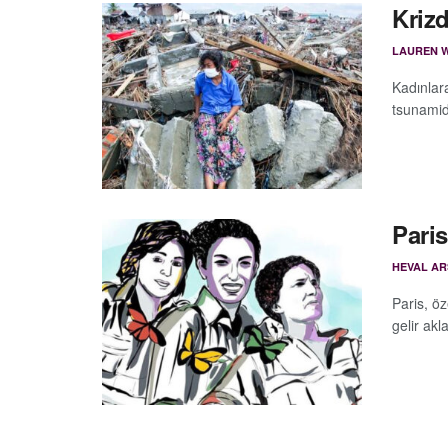
Krizd
LAUREN 
Kadınlara
tsunamid
Paris
HEVAL A
Paris, ö
gelir akla