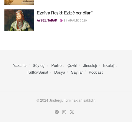
Eznîva Reşid: Ezîzê ber dilan*
AYSEL TABAK
31 ARALIK 2020
Yazarlar
Söyleşi
Portre
Çeviri
Jineolojî
Ekoloji
Kültür-Sanat
Dosya
Sayılar
Podcast
© 2024 Jindergi. Tüm hakları saklıdır.