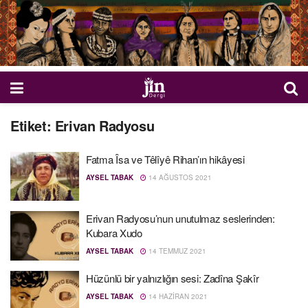
Etiket:
Erivan Radyosu
Fatma Îsa ve Têlîyê Rihan’ın hikâyesi
AYSEL TABAK
14 AĞUSTOS 2021
Erivan Radyosu’nun unutulmaz seslerinden:
Kubara Xudo
AYSEL TABAK
14 TEMMUZ 2021
Hüzünlü bir yalnızlığın sesi: Zadîna Şakîr
AYSEL TABAK
14 HAZIRAN 2021