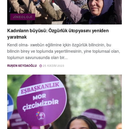
JINEOLOJÎ
Kadınların büyüsü: Özgürlük ütopyasını yeniden
yaratmak
Kendi olma- xwebûn eğilimine içkin özgürlük bilincinin, bu
bilincin birey ve toplumda yeşertilmesinin, yine toplumsal olan,
toplumun savunusunda olan bir...
RUŞEN SEYDAOĞLU
25 KASIM 2023