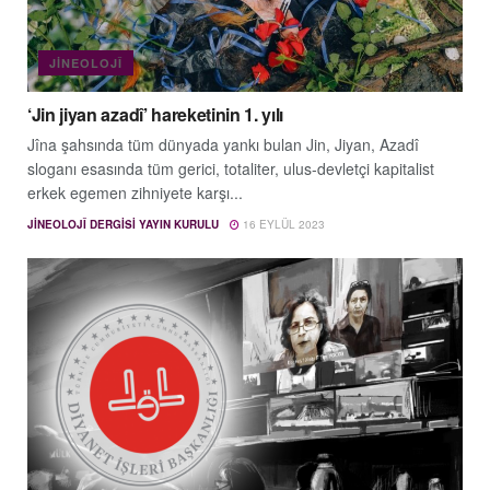
JINEOLOJÎ
‘Jin jiyan azadî’ hareketinin 1. yılı
Jîna şahsında tüm dünyada yankı bulan Jin, Jiyan, Azadî
sloganı esasında tüm gerici, totaliter, ulus-devletçi kapitalist
erkek egemen zihniyete karşı...
JINEOLOJÎ DERGISI YAYIN KURULU
16 EYLÜL 2023