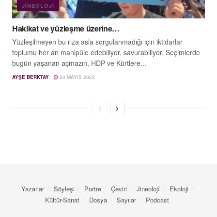
JINEOLOJÎ
Hakikat ve yüzleşme üzerine…
Yüzleşilmeyen bu rıza asla sorgulanmadığı için iktidarlar
toplumu her an manipüle edebiliyor, savurabiliyor. Seçimlerde
bugün yaşanan açmazın, HDP ve Kürtlere...
AYŞE BERKTAY
20 MAYIS 2023
Yazarlar
Söyleşi
Portre
Çeviri
Jineolojî
Ekoloji
Kültür-Sanat
Dosya
Sayılar
Podcast