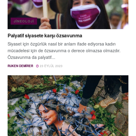
JINEOLOJÎ
Palyatif siyasete karşı özsavunma
Siyaset için özgürlük nasıl bir anlam ifade ediyorsa kadın
mücadelesi için de özsavunma o derece olmazsa olmazdır.
Özsavunma da palyatif...
RUKEN DEMIRER
23 EYLÜL 2023