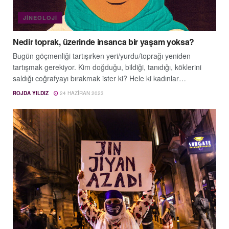
JINEOLOJÎ
Nedir toprak, üzerinde insanca bir yaşam yoksa?
Bugün göçmenliği tartışırken yeri/yurdu/toprağı yeniden
tartışmak gerekiyor. Kim doğduğu, bildiği, tanıdığı, köklerini
saldığı coğrafyayı bırakmak ister ki? Hele ki kadınlar…
ROJDA YILDIZ
24 HAZIRAN 2023