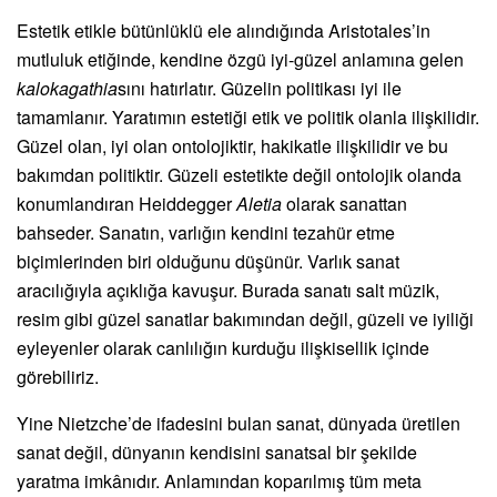
Estetik etikle bütünlüklü ele alındığında Aristotales’in
mutluluk etiğinde, kendine özgü iyi-güzel anlamına gelen
kalokagathia
sını hatırlatır. Güzelin politikası iyi ile
tamamlanır. Yaratımın estetiği etik ve politik olanla ilişkilidir.
Güzel olan, iyi olan ontolojiktir, hakikatle ilişkilidir ve bu
bakımdan politiktir. Güzeli estetikte değil ontolojik olanda
konumlandıran Heiddegger
Aletia
olarak sanattan
bahseder. Sanatın, varlığın kendini tezahür etme
biçimlerinden biri olduğunu düşünür. Varlık sanat
aracılığıyla açıklığa kavuşur. Burada sanatı salt müzik,
resim gibi güzel sanatlar bakımından değil, güzeli ve iyiliği
eyleyenler olarak canlılığın kurduğu ilişkisellik içinde
görebiliriz.
Yine Nietzche’de ifadesini bulan sanat, dünyada üretilen
sanat değil, dünyanın kendisini sanatsal bir şekilde
yaratma imkânıdır. Anlamından koparılmış tüm meta