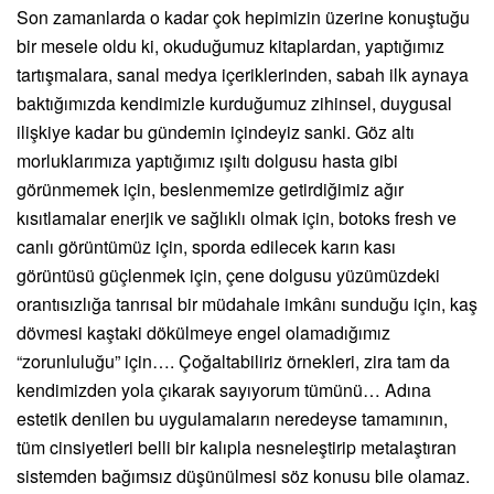
Son zamanlarda o kadar çok hepimizin üzerine konuştuğu
bir mesele oldu ki, okuduğumuz kitaplardan, yaptığımız
tartışmalara, sanal medya içeriklerinden, sabah ilk aynaya
baktığımızda kendimizle kurduğumuz zihinsel, duygusal
ilişkiye kadar bu gündemin içindeyiz sanki. Göz altı
morluklarımıza yaptığımız ışıltı dolgusu hasta gibi
görünmemek için, beslenmemize getirdiğimiz ağır
kısıtlamalar enerjik ve sağlıklı olmak için, botoks fresh ve
canlı görüntümüz için, sporda edilecek karın kası
görüntüsü güçlenmek için, çene dolgusu yüzümüzdeki
orantısızlığa tanrısal bir müdahale imkânı sunduğu için, kaş
dövmesi kaştaki dökülmeye engel olamadığımız
“zorunluluğu” için…. Çoğaltabiliriz örnekleri, zira tam da
kendimizden yola çıkarak sayıyorum tümünü… Adına
estetik denilen bu uygulamaların neredeyse tamamının,
tüm cinsiyetleri belli bir kalıpla nesneleştirip metalaştıran
sistemden bağımsız düşünülmesi söz konusu bile olamaz.