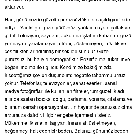
aktarıyor.
Han, günümüzde güzelin pürüzsüzlükle anlaşıldığını ifade
ediyor. Yanisi şu; güzel pürüzsüz, yarık olmayan, çatlak ve
girintili olmayan, saydam, dokunma iştahını kabartan, gözü
yormayan,
yaralamayan, direnç göstermeyen,
farklılık ve
çeşitlilikten arındırılmış bir şekilde sunulur. Güzel -
pürüzsüz- bu haliyle pornografiktir. Pozitif olma, tüketilir ve
beğenilir olma ile ilgilidir. Kendimize baktığımızda
hissettiğimiz şeyleri düşünelim: negatife tahammülümüz
yoktur. Telefonlar, televizyonlar, sanat eserleri, sanal
medya fotoğrafları ile kullanılan filtreler, tüm güzellik adı
altında satılan botoks, dolgu, parlatma, yontma, cilalama ve
bilimum cerrahi operasyonlar… nihayetinde pürüzsüz olma
arzumuza dairdir. Hiçbir engebe içermesin isteriz.
Mükemmellik sıfatını taşıyan, insanı alt üst etmeyen,
beğenmeyi hak eden
bir beden. Bakınız: günümüz beden