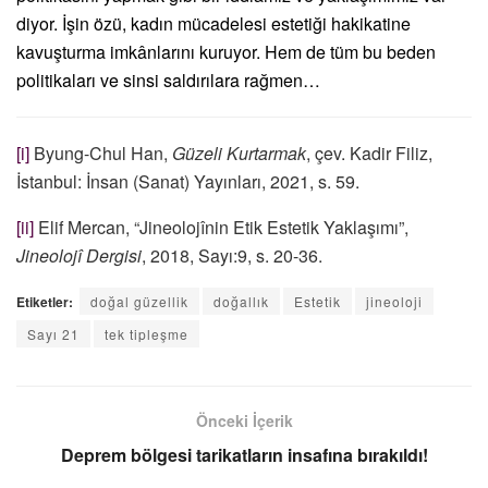
diyor. İşin özü, kadın mücadelesi estetiği hakikatine
kavuşturma imkânlarını kuruyor. Hem de tüm bu beden
politikaları ve sinsi saldırılara rağmen…
[i]
Byung-Chul Han,
Güzeli Kurtarmak
, çev. Kadir Filiz,
İstanbul: İnsan (Sanat) Yayınları, 2021, s. 59.
[ii]
Elif Mercan, “Jineolojînin Etik Estetik Yaklaşımı”,
Jineolojî Dergisi
, 2018, Sayı:9, s. 20-36.
Etiketler:
doğal güzellik
doğallık
Estetik
jineoloji
Sayı 21
tek tipleşme
Önceki İçerik
Deprem bölgesi tarikatların insafına bırakıldı!