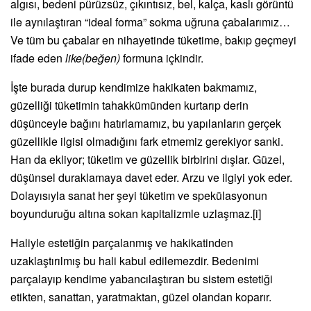
algısı, bedeni pürüzsüz, çıkıntısız, bel, kalça, kaslı görüntü
ile aynılaştıran “ideal forma” sokma uğruna çabalarımız…
Ve tüm bu çabalar en nihayetinde tüketime, bakıp geçmeyi
ifade eden
like(beğen)
formuna içkindir.
İşte burada durup kendimize hakikaten bakmamız,
güzelliği tüketimin tahakkümünden kurtarıp derin
düşünceyle bağını hatırlamamız, bu yapılanların
gerçek
güzellikle ilgisi olmadığını fark etmemiz
gerekiyor sanki.
Han da ekliyor; tüketim ve güzellik birbirini dışlar. Güzel,
düşünsel duraklamaya davet eder. Arzu ve ilgiyi yok eder.
Dolayısıyla sanat her şeyi tüketim ve spekülasyonun
boyunduruğu altına sokan kapitalizmle uzlaşmaz.
[i]
Haliyle estetiğin parçalanmış ve hakikatinden
uzaklaştırılmış bu hali kabul edilemezdir. Bedenimi
parçalayıp kendime yabancılaştıran bu sistem estetiği
etikten, sanattan, yaratmaktan, güzel olandan koparır.