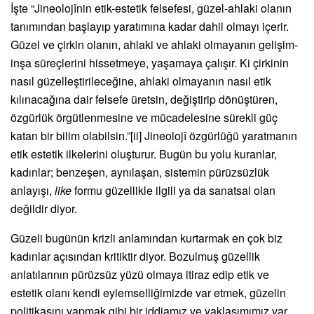
İşte “Jineolojînin etik-estetik felsefesi, güzel-ahlaki olanın
tanımından başlayıp yaratımına kadar dahil olmayı içerir.
Güzel ve çirkin olanın, ahlaki ve ahlaki olmayanın gelişim-
inşa süreçlerini hissetmeye, yaşamaya çalışır. Ki çirkinin
nasıl güzelleştirileceğine, ahlaki olmayanın nasıl etik
kılınacağına dair felsefe üretsin, değiştirip dönüştüren,
özgürlük örgütlenmesine ve mücadelesine sürekli güç
katan bir bilim olabilsin.”
[ii]
Jineolojî özgürlüğü yaratmanın
etik estetik ilkelerini oluşturur. Bugün bu yolu kuranlar,
kadınlar; benzeşen, aynılaşan, sistemin pürüzsüzlük
anlayışı,
like
formu güzellikle ilgili ya da sanatsal olan
değildir diyor.
Güzeli bugünün krizli anlamından kurtarmak en çok biz
kadınlar açısından kritiktir diyor. Bozulmuş güzellik
anlatılarının pürüzsüz yüzü olmaya itiraz edip etik ve
estetik olanı kendi eylemselliğimizde var etmek, güzelin
politikasını yapmak gibi bir iddiamız ve yaklaşımımız var