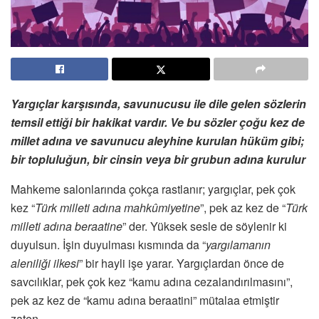
Yargıçlar karşısında, savunucusu ile dile gelen sözlerin
temsil ettiği bir hakikat vardır. Ve bu sözler çoğu kez de
millet adına ve savunucu aleyhine kurulan hüküm gibi;
bir topluluğun, bir cinsin veya bir grubun adına kurulur
Mahkeme salonlarında çokça rastlanır; yargıçlar, pek çok
kez “
Türk milleti adına
mahkûmiyetine
”, pek az kez de “
Türk
milleti adına
beraatine
” der. Yüksek sesle de söylenir ki
duyulsun. İşin duyulması kısmında da “
yargılamanın
aleniliği ilkesi
” bir hayli işe yarar. Yargıçlardan önce de
savcılıklar, pek çok kez “kamu adına cezalandırılmasını”,
pek az kez de “kamu adına beraatini” mütalaa etmiştir
zaten.