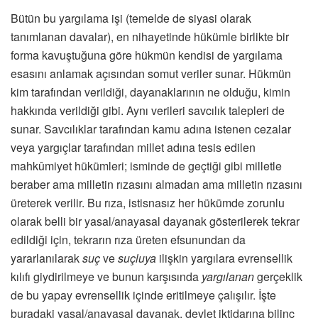
Bütün bu yargılama işi (temelde de siyasi olarak
tanımlanan davalar), en nihayetinde hükümle birlikte bir
forma kavuştuğuna göre hükmün kendisi de yargılama
esasını anlamak açısından somut veriler sunar. Hükmün
kim tarafından verildiği, dayanaklarının ne olduğu, kimin
hakkında verildiği gibi. Aynı verileri savcılık talepleri de
sunar. Savcılıklar tarafından kamu adına istenen cezalar
veya yargıçlar tarafından millet adına tesis edilen
mahkûmiyet hükümleri; isminde de geçtiği gibi milletle
beraber ama milletin rızasını almadan ama milletin rızasını
üreterek verilir. Bu rıza, istisnasız her hükümde zorunlu
olarak belli bir yasal/anayasal dayanak gösterilerek tekrar
edildiği için, tekrarın rıza üreten efsunundan da
yararlanılarak
suç
ve
suçluya
ilişkin yargılara evrensellik
kılıfı giydirilmeye ve bunun karşısında
yargılanan
gerçeklik
de bu yapay evrensellik içinde eritilmeye çalışılır. İşte
buradaki yasal/anayasal dayanak, devlet iktidarına bilinç