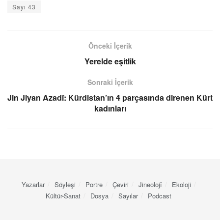
Sayı 43
Önceki İçerik
Yerelde eşitlik
Sonraki İçerik
Jin Jiyan Azadî: Kürdistan’ın 4 parçasında direnen Kürt
kadınları
Yazarlar
Söyleşi
Portre
Çeviri
Jineolojî
Ekoloji
Kültür-Sanat
Dosya
Sayılar
Podcast