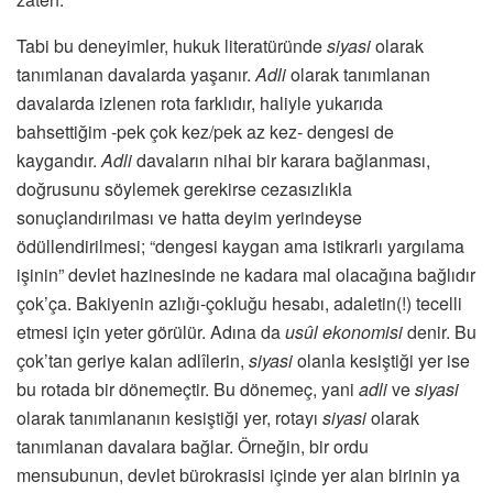
Tabi bu deneyimler, hukuk literatüründe
siyasi
olarak
tanımlanan davalarda yaşanır.
Adli
olarak tanımlanan
davalarda izlenen rota farklıdır, haliyle yukarıda
bahsettiğim -pek çok kez/pek az kez- dengesi de
kaygandır.
Adli
davaların nihai bir karara bağlanması,
doğrusunu söylemek gerekirse cezasızlıkla
sonuçlandırılması ve hatta deyim yerindeyse
ödüllendirilmesi; “dengesi kaygan ama istikrarlı yargılama
işinin” devlet hazinesinde ne kadara mal olacağına bağlıdır
çok’ça. Bakiyenin azlığı-çokluğu hesabı, adaletin(!) tecelli
etmesi için yeter görülür. Adına da
usûl ekonomisi
denir. Bu
çok’tan geriye kalan adlîlerin,
siyasi
olanla kesiştiği yer ise
bu rotada bir dönemeçtir. Bu dönemeç, yani
adli
ve
siyasi
olarak tanımlananın kesiştiği yer, rotayı
siyasi
olarak
tanımlanan davalara bağlar. Örneğin, bir ordu
mensubunun, devlet bürokrasisi içinde yer alan birinin ya