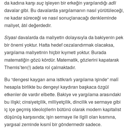
da kadına karşı
suç
işleyen bir erkeğin
yargılandığı
adli
davalar gibi. Bu davalarda yargılamanın nasıl yürütüleceği,
ne kadar süreceği ve nasıl sonuçlanacağı denkleminde
maliyet, âtıl değerdedir.
Siyasi
davalarda da maliyetin dolayısıyla da bakiyenin pek
bir önemi yoktur. Hatta hedef cezalandırmak olacaksa,
yargılama maliyetinin hiçbir kıymeti yoktur. Burada
matematiğin gözü kördür. Matematik, gözlerini kapatarak
Themis’ten(!) adeta rol çalmaktadır.
Bu “dengesi kaygan ama istikrarlı yargılama işinde” malî
hesapla birlikte bu dengeyi kaydıran başkaca özgül
etkenler de vardır elbette. Bakiye ve yargılama arasındaki
bu ilişki; cinsiyetçilik, milliyetçilik, dincilik ve sermaye gibi
iç içe geçmiş ideolojilerin bütünü olarak modern kapitalist
düşünüş karşısında; işin sermaye ile ilgili olan kısmına,
yargısal zeminde kısmî bir göndermedir sadece.