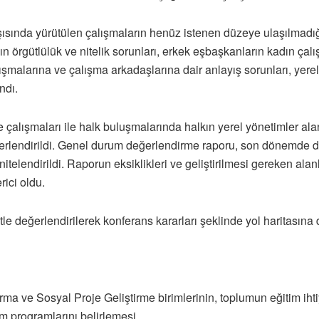
arşısında yürütülen çalışmaların henüz istenen düzeye ulaşılmadığ
n örgütlülük ve nitelik sorunları, erkek eşbaşkanların kadın çalı
ışmalarına ve çalışma arkadaşlarına dair anlayış sorunları, ye
ndı.
 çalışmaları ile halk buluşmalarında halkın yerel yönetimler ala
rlendirildi. Genel durum değerlendirme raporu, son dönemde dile 
 nitelendirildi. Raporun eksiklikleri ve geliştirilmesi gereken ala
ici oldu.
kkatle değerlendirilerek konferans kararları şeklinde yol haritasına
ırma ve Sosyal Proje Geliştirme birimlerinin, toplumun eğitim ih
im programlarını belirlemesi,