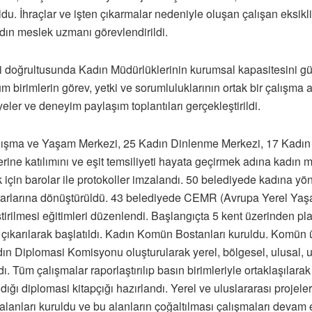
u. İhraçlar ve işten çıkarmalar nedeniyle oluşan çalışan eksikli
adın meslek uzmanı görevlendirildi.
ifi doğrultusunda Kadın Müdürlüklerinin kurumsal kapasitesini g
irimlerin görev, yetki ve sorumluluklarının ortak bir çalışma an
yeler ve deneyim paylaşım toplantıları gerçekleştirildi.
şma ve Yaşam Merkezi, 25 Kadın Dinlenme Merkezi, 17 Kadın Y
ine katılımını ve eşit temsiliyeti hayata geçirmek adına kadın m
 için barolar ile protokoller imzalandı. 50 belediyede kadına y
ararlarına dönüştürüldü. 43 belediyede CEMR (Avrupa Yerel Yaşa
rilmesi eğitimleri düzenlendi. Başlangıçta 5 kent üzerinden pl
ı çıkarılarak başlatıldı. Kadın Komün Bostanları kuruldu. Komün
dın Diplomasi Komisyonu oluşturularak yerel, bölgesel, ulusal, ul
. Tüm çalışmalar raporlaştırılıp basın birimleriyle ortaklaşılarak
ıldığı diplomasi kitapçığı hazırlandı. Yerel ve uluslararası proje
lanları kuruldu ve bu alanların çoğaltılması çalışmaları devam 