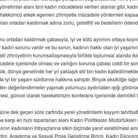
netimler alanı tüm kadın mücadelesi verilen alanlar gibi, kadın 
ahakkümcü erkek egemen zihniyetle mücadele yöntemleri kapsa
rı ortadan kaldırmak adına zorlu, çetrefilli ve bedellerin ödendi
u ortadan kaldırmak çabasıyla, iyi ve kötü ayrımını ortaya koym
bir kadın sorunu vardır ve bu sorun, kadının hakkı olan iyi yaşam
atil zihniyetinin kurumsallaşmasıyla birlikte toplumsal alanda ikinc
cadele içerisinde olması ve varlığını koruma çabası ciddi bir sor
te, dünya genelinde her yıl yaklaşık elli bin kadın katledilmekte
 iyi bir yaşam sürdürme hakkına sahiptir. Birçok eksikliğe r
eden değerlendirmeler yapmak yolumuzu aydınlatan ışığı görünür
i, güncel olarak hareketimizin konferans içerisinde derinlikli tar
ne dek geçen süre zarfında yerel yönetimlerin kayyım tahribatlar
e karşı en hızlı toparlanan alanı Kadın Politikaları Müdürlükleri
ının kadınların ihtiyaçlarına etkin biçimde yanıt verebilmesi ama
tim, Araştırma ve Sosyal Proje Geliştirme Birimi, Kadın Ekonomi