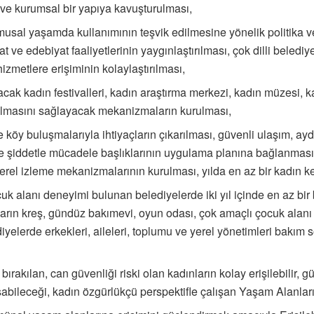
ı ve kurumsal bir yapıya kavuşturulması,
kamusal yaşamda kullanımının teşvik edilmesine yönelik politika v
nat ve edebiyat faaliyetlerinin yaygınlaştırılması, çok dilli beled
izmetlere erişiminin kolaylaştırılması,
acak kadın festivalleri, kadın araştırma merkezi, kadın müzesi, ka
ırılmasını sağlayacak mekanizmaların kurulması,
 köy buluşmalarıyla ihtiyaçların çıkarılması, güvenli ulaşım, aydı
e şiddetle mücadele başlıklarının uygulama planına bağlanması, 
 yerel izleme mekanizmalarının kurulması, yılda en az bir kadın k
k alanı deneyimi bulunan belediyelerde iki yıl içinde en az bir 
nların kreş, gündüz bakımevi, oyun odası, çok amaçlı çocuk alan
iyelerde erkekleri, aileleri, toplumu ve yerel yönetimleri bakı
ırakılan, can güvenliği riski olan kadınların kolay erişilebilir, gü
abileceği, kadın özgürlükçü perspektifle çalışan Yaşam Alanların