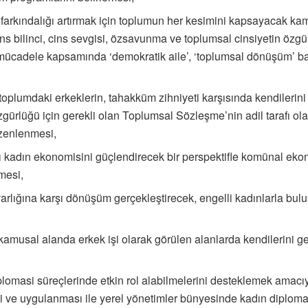
rkındalığı artırmak için toplumun her kesimini kapsayacak kampan
s bilinci, cins sevgisi, özsavunma ve toplumsal cinsiyetin özgürl
 mücadele kapsamında ‘demokratik aile’, ‘toplumsal dönüşüm’ başl
oplumdaki erkeklerin, tahakküm zihniyeti karşısında kendilerini
özgürlüğü için gerekli olan Toplumsal Sözleşme’nin adil tarafı o
üzenlenmesi,
arşı kadın ekonomisini güçlendirecek bir perspektifle komünal ek
mesi,
 varlığına karşı dönüşüm gerçekleştirecek, engelli kadınlarla b
kamusal alanda erkek işi olarak görülen alanlarda kendilerini gel
iplomasi süreçlerinde etkin rol alabilmelerini desteklemek amac
esi ve uygulanması ile yerel yönetimler bünyesinde kadın diploma