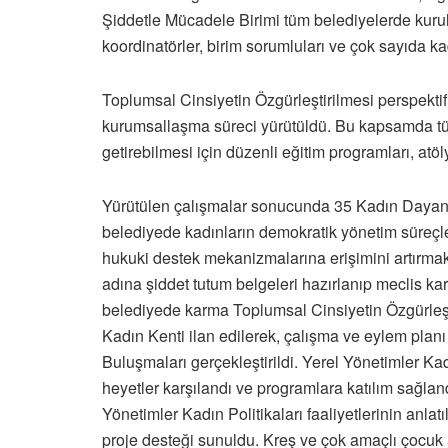
Şiddetle Mücadele Birimi tüm belediyelerde kuruld
koordinatörler, birim sorumluları ve çok sayıda k
Toplumsal Cinsiyetin Özgürleştirilmesi perspekt
kurumsallaşma süreci yürütüldü. Bu kapsamda tüm b
getirebilmesi için düzenli eğitim programları, atöl
Yürütülen çalışmalar sonucunda 35 Kadın Dayanı
belediyede kadınların demokratik yönetim süreçler
hukuki destek mekanizmalarına erişimini artırmak
adına şiddet tutum belgeleri hazırlanıp meclis k
belediyede karma Toplumsal Cinsiyetin Özgürleşti
Kadın Kenti ilan edilerek, çalışma ve eylem plan
Buluşmaları gerçekleştirildi. Yerel Yönetimler Ka
heyetler karşılandı ve programlara katılım sağlandı
Yönetimler Kadın Politikaları faaliyetlerinin anlat
proje desteği sunuldu. Kreş ve çok amaçlı çocuk a