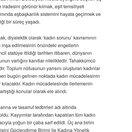
iradesini görünür kılmak, eşit temsiliyeti
mında eşbaşkanlık sistemini hayata geçirmek ve
ği bir süreç yaşadı.
ak, diyalektik olarak ‘kadın sorunu’ kavramının
ın inşa edilmesinin önündeki engellerin
il statüye itildiği tarihten itibaren, dünyanın
unun varlığını kanıtlar niteliktedir. Tahakkümcü
dir. Toplum nüfusunun yarısını oluşturan kadınlar
ağmen bugün gelinen noktada kadın mücadelesinin
 kılacaktır. Kadın mücadelesinde ilerlemenin
tıştığı konular olarak ele alındı.
ına ve tasarruf tedbirleri adı altında
 oldu. Kayyımlar tarafından kapatılan tüm kadın
cıyla yoğun bir çaba sarf edildi. Üç ana birim
sini Güçlendirme Birimi ile Kadına Yönelik