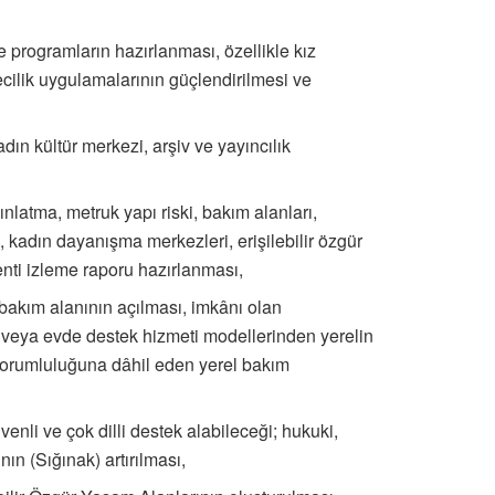
e programların hazırlanması, özellikle kız
iyecilik uygulamalarının güçlendirilmesi ve
dın kültür merkezi, arşiv ve yayıncılık
nlatma, metruk yapı riski, bakım alanları,
kadın dayanışma merkezleri, erişilebilir özgür
enti izleme raporu hazırlanması,
bakım alanının açılması, imkânı olan
ı veya evde destek hizmeti modellerinden yerelin
m sorumluluğuna dâhil eden yerel bakım
venli ve çok dilli destek alabileceği; hukuki,
ın (Sığınak) artırılması,