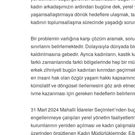
kadın arkadaşımızın ardından bugüne dek, yerel yö
yaşamsallaştırmaya dönük hedeflere ulaşmak, t
kadının toplumsallaşma sürecinde yaşadığı sorunla
Bir problemin varlığına karşı çözüm aramak, sorun
sınırlarını belirlemektedir. Dolayısıyla dünyada 
kaldırılmasına gebedir. Ayrıca kadınların, kastik k
farklı zamanlarında farklı bölgelerinde hep bir mü
erkek zihniyeti bugün kadınları kırımdan geçirmek
en insani hak olan özgür yaşam hakkı kapsamında
kümülatif ve döngüsel ilerlemesini göz ardı etm
ivme kazanması için gereken hedeflerin belirlenmes
31 Mart 2024 Mahalli İdareler Seçimleri’nden bugü
engellenmeye çalışılan yerel yönetim faaliyetlerin
kurumlarının yeniden açılması ve kadın çalışmalar
üzerinden örgütlenen Kadın Müdürlüklerinde; Eği