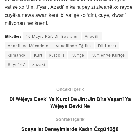
vatişê xo ‘Jin, Jîyan, Azadî’ nika ra pey zî ziwanê xo reyde
cuyêka newa awan kenî bi vatişê xo ‘cinî, cuye, ziwan’
mîlyonan heriknenî.
Etiketler:
15 Mayıs Kürt Dil Bayramı
Anadili
Anadili ve Mücadele
Anadilinde Eğitim
Dil Hakkı
kırmancki
Kürt
kürt dili
Kürtçe
Kürtler ve Kürtçe
Sayı 167
zazaki
Önceki İçerik
Di Wêjeya Devkî Ya Kurdî De Jin: Jin Bîra Veşartî Ya
Wêjeya Devkî Ne
Sonraki İçerik
Sosyalist Deneyimlerde Kadın Özgürlüğü