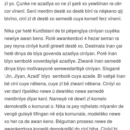
zî yo. Çunke ne azadîya xo ne zî şarê xo yewbînan ra cêr-
cor vînenî. Senî merdim destê xo destê bînî ra nêşkeno qij
bivîno, cinî zî di destê xo semedê cuya komelî ferz vînenî.
Nika çar hetê Kurdîstanî de bi pêşengîya cinîyan cuyêka
newîye awan beno. Rolê awankerdoxî 4 hezar serran ra
pey reyna cinîyê kurdî girewtî destê xo. Destmala înan çar
hetê dinya de bîya govenda azadîya cinîyan. Porê înan
bîyo sembolê xoverdayîşê azadîye. Ziwanê înan semedê
dinya bîyo motîvasyonê serewedaritişê cinîyan. Sloganê
‘Jin, Jîyan, Azadî’ bîyo sembolê cuya azade. Bi vatişê înan
bê cinî cuye nêbena, cuye zî bê ziwanî nêbena. Cinîyî xo
ver danî rîpelêko newe û dewrêko newe semedê
merdimîye dîyar kenî. Nameyê nê dewrî zî komelo
demokratîk o komunal o. Nika ra pey rojhelato mîyanên de
vengê guleyê tifingan nê erja komunale, modelêko newe
xo her ca de awan keno. Bêguman proseso newe de
awankerdoxa komelê demokratîkî do cinî biba. Cinîyî bi