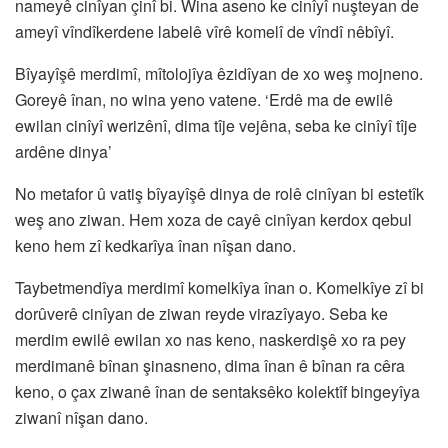
nameyê cinîyan çinî bi. Wina aseno ke cinîyî nuşteyan de
ameyî vîndîkerdene labelê vîrê komelî de vîndî nêbîyî.
Bîyayîşê merdimî, mîtolojîya êzidîyan de xo weş mojneno.
Goreyê înan, no wina yeno vatene. ‘Erdê ma de ewilê
ewilan cinîyî werizênî, dima tîje vejêna, seba ke cinîyî tîje
ardêne dinya’
No metafor û vatiş bîyayîşê dinya de rolê cinîyan bi estetîk
weş ano ziwan. Hem xoza de cayê cinîyan kerdox qebul
keno hem zî kedkarîya înan nîşan dano.
Taybetmendîya merdimî komelkîya înan o. Komelkîye zî bi
dorûverê cinîyan de ziwan reyde virazîyayo. Seba ke
merdim ewilê ewilan xo nas keno, naskerdişê xo ra pey
merdimanê bînan şinasneno, dima înan ê bînan ra cêra
keno, o çax ziwanê înan de sentaksêko kolektîf bingeyîya
ziwanî nîşan dano.