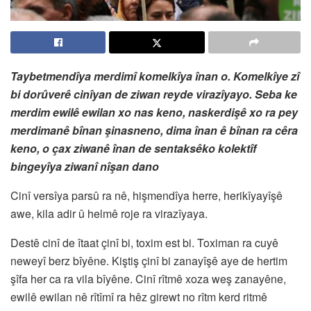
Taybetmendîya merdimî komelkîya înan o. Komelkîye zî
bi dorûverê cinîyan de ziwan reyde virazîyayo. Seba ke
merdim ewilê ewilan xo nas keno, naskerdişê xo ra pey
merdimanê bînan şinasneno, dima înan ê bînan ra cêra
keno, o çax ziwanê înan de sentaksêko kolektîf
bingeyîya ziwanî nîşan dano
Cinî versîya parsû ra nê, hişmendîya herre, herikîyayîşê
awe, kila adir û helmê roje ra virazîyaya.
Destê cinî de îtaat çinî bi, toxim est bi. Toximan ra cuyê
neweyî berz bîyêne. Kiştiş çinî bi zanayîşê aye de hertim
şîfa her ca ra vila bîyêne. Cinî rîtmê xoza weş zanayêne,
ewilê ewilan nê rîtîmî ra hêz girewt no rîtm kerd ritmê