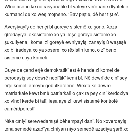
Wina aseno ke no rasyonalîte bi vateyê verênanê diyalektê
kurmancî de xo weş mojneno. ‘Bav pişt e, dê her tişt e’.
Averşîyayîş de her çî bi goreyê sistemê xo şono. Xoza
girêdayîya ekosîstemê xo ya, leşe goreyê sîstemê xo
şuxulîyena, komel zî goreyê ewnîyayîş, zanayîş û waştişê
xo bi îradeya xo ya xosere, xo rêxistin keno, o zî beno
sîstemê cuya komelî.
Cuye de çend erjê demokratîkî est ê hende zî komel de
pêrodayîş sey dewrê neolîtîkî kêmî bi. Nê dewrî de cinî sey
erjê komelî ameybî qebulkerdene. Wexto ke dewrê
matrîarkale kewt binê patrîarkalî o çax ra pey cinî kerdoxîya
xo vîndî kerde bî talî, leşa aye zî kewt sîstemê kontrolê
camêrdperestî.
Nika cinîyî serewedaritişê bêhempayî danî. No xoverdayîş
tena semedê azadîya cinîyan nîyo semedê azadîya şarê xo