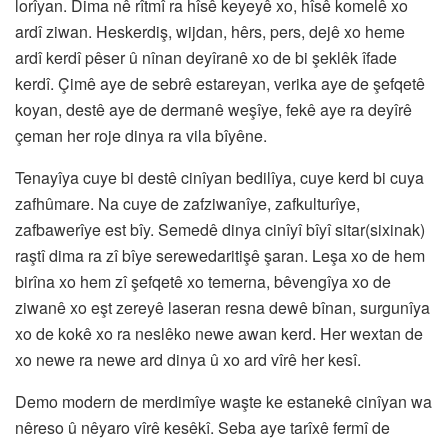
lorîyan. Dima nê rîtmî ra hîsê keyeyê xo, hîsê komelê xo
ardî ziwan. Heskerdiş, wijdan, hêrs, pers, dejê xo heme
ardî kerdî pêser û nînan deyîranê xo de bi şeklêk îfade
kerdî. Çimê aye de sebrê estareyan, verika aye de şefqetê
koyan, destê aye de dermanê weşîye, fekê aye ra deyîrê
çeman her roje dinya ra vila bîyêne.
Tenayîya cuye bi destê cinîyan bedilîya, cuye kerd bi cuya
zafhûmare. Na cuye de zafziwanîye, zafkulturîye,
zafbawerîye est bîy. Semedê dinya cinîyî bîyî sitar(sixinak)
raştî dima ra zî bîye serewedaritişê şaran. Leşa xo de hem
birîna xo hem zî şefqetê xo temerna, bêvengîya xo de
ziwanê xo eşt zereyê laseran resna dewê bînan, surgunîya
xo de kokê xo ra neslêko newe awan kerd. Her wextan de
xo newe ra newe ard dinya û xo ard vîrê her kesî.
Demo modern de merdimîye waşte ke estanekê cinîyan wa
nêreso û nêyaro vîrê kesêkî. Seba aye tarîxê fermî de