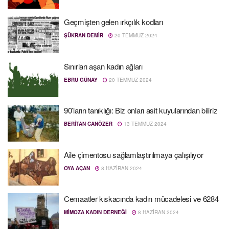
Geçmişten gelen ırkçılık kodları
ŞÜKRAN DEMIR
20 TEMMUZ 2024
Sınırları aşan kadın ağları
EBRU GÜNAY
20 TEMMUZ 2024
90’ların tanıklığı: Biz onları asit kuyularından biliriz
BERITAN CANÖZER
13 TEMMUZ 2024
Aile çimentosu sağlamlaştırılmaya çalışılıyor
OYA AÇAN
8 HAZIRAN 2024
Cemaatler kıskacında kadın mücadelesi ve 6284
MIMOZA KADIN DERNEĞI
8 HAZIRAN 2024