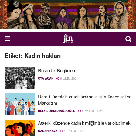
Etiket:
Kadın hakları
Rosa’dan Bugünlere…
OYA AÇAN
6 EKIM 2024
Ücretli -ücretsiz emek kıskacı sınıf mücadelesi ve
Marksizm
HÜLYA OSMANAĞAOĞLU
8 EYLÜL 2024
Ataerkil düzende kadın kimliğimizle var olabilmek
CANAN KAYA
1 EYLÜL 2024