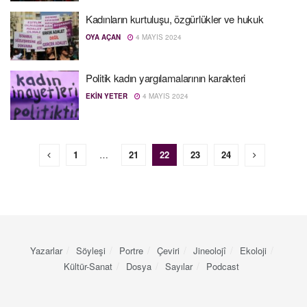
Kadınların kurtuluşu, özgürlükler ve hukuk
OYA AÇAN
4 MAYIS 2024
Politik kadın yargılamalarının karakteri
EKIN YETER
4 MAYIS 2024
1
…
21
22
23
24
Yazarlar
Söyleşi
Portre
Çeviri
Jineolojî
Ekoloji
Kültür-Sanat
Dosya
Sayılar
Podcast