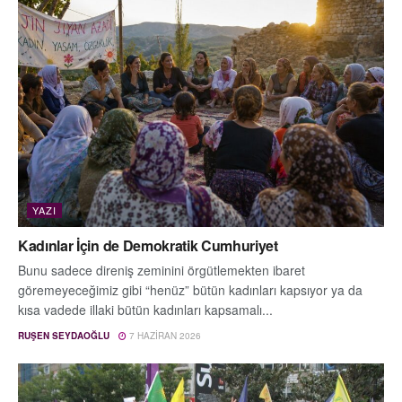
YAZI
Kadınlar İçin de Demokratik Cumhuriyet
Bunu sadece direniş zeminini örgütlemekten ibaret
göremeyeceğimiz gibi “henüz” bütün kadınları kapsıyor ya da
kısa vadede illaki bütün kadınları kapsamalı...
RUŞEN SEYDAOĞLU
7 HAZIRAN 2026