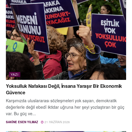
YAZI
Yoksulluk Nafakası Değil, İnsana Yaraşır Bir Ekonomik
Güvence
Karşımızda uluslararası sözleşmeleri yok sayan, demokratik
değerlerle değil ebedî iktidar uğruna her şeyi yozlaştıran bir güç
var. Bu güç ve...
SAKINE ESEN YILMAZ
21 HAZIRAN 2026