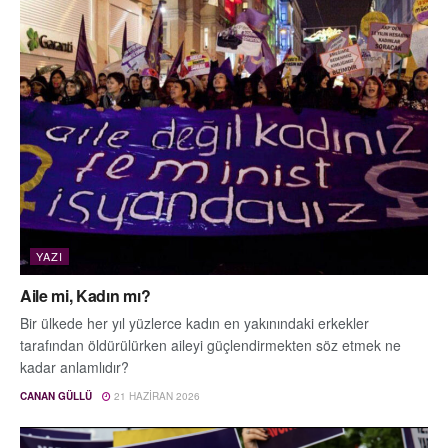
YAZI
Aile mi, Kadın mı?
Bir ülkede her yıl yüzlerce kadın en yakınındaki erkekler
tarafından öldürülürken aileyi güçlendirmekten söz etmek ne
kadar anlamlıdır?
CANAN GÜLLÜ
21 HAZIRAN 2026