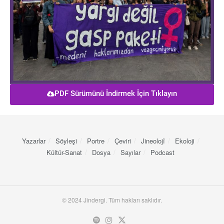
PDF Sürümünü İndirmek İçin Tıklayın
Yazarlar
Söyleşi
Portre
Çeviri
Jineolojî
Ekoloji
Kültür-Sanat
Dosya
Sayılar
Podcast
© 2024 Jindergi. Tüm hakları saklıdır.