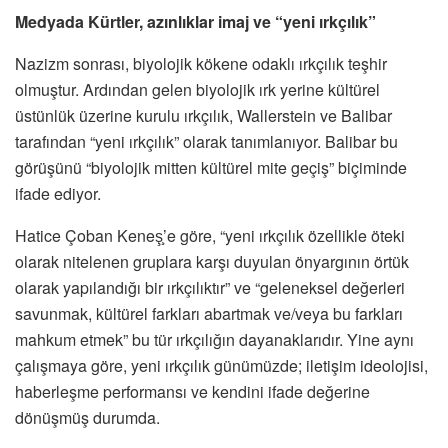
Medyada Kürtler, azınlıklar imaj ve “yeni ırkçılık”
Nazizm sonrası, biyolojik kökene odaklı ırkçılık teşhir
olmuştur. Ardından gelen biyolojik ırk yerine kültürel
üstünlük üzerine kurulu ırkçılık, Wallerstein ve Balibar
tarafından “yeni ırkçılık” olarak tanımlanıyor. Balibar bu
görüşünü “biyolojik mitten kültürel mite geçiş” biçiminde
ifade ediyor.
Hatice Çoban Keneş̧’e göre, “yeni ırkçılık özellikle öteki
olarak nitelenen gruplara karşı duyulan önyargının örtük
olarak yapılandığı bir ırkçılıktır” ve “geleneksel değerleri
savunmak, kültürel farkları abartmak ve/veya bu farkları
mahkum etmek” bu tür ırkçılığın dayanaklarıdır. Yine aynı
çalışmaya göre, yeni ırkçılık günümüzde; iletişim ideolojisi,
haberleşme performansı ve kendini ifade değerine
dönüşmüş durumda.