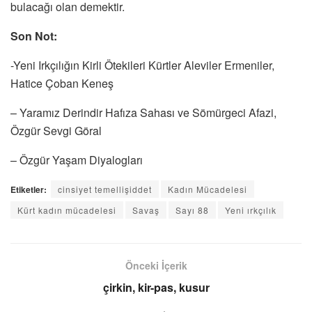
bulacağı olan demektir.
Son Not:
-Yeni Irkçılığın Kirli Ötekileri Kürtler Aleviler Ermeniler,
Hatice Çoban Keneş
– Yaramız Derindir Hafıza Sahası ve Sömürgeci Afazi,
Özgür Sevgi Göral
– Özgür Yaşam Diyalogları
Etiketler:
cinsiyet temellişiddet
Kadın Mücadelesi
Kürt kadın mücadelesi
Savaş
Sayı 88
Yeni ırkçılık
Önceki İçerik
çirkin, kir-pas, kusur