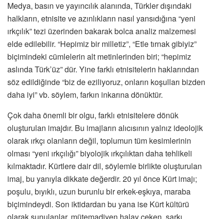
Medya, basın ve yayıncılık alanında, Türkler dışındaki
halkların, etnisite ve azınlıkların nasıl yansıdığına “yeni
ırkçılık” tezi üzerinden bakarak bolca analiz malzemesi
elde edilebilir. “Hepimiz bir milletiz”, “Etle tırnak gibiyiz”
biçimindeki cümlelerin alt metinlerinden biri; “hepimiz
aslında Türk’üz” dür. Yine farklı etnisitelerin haklarından
söz edildiğinde “biz de eziliyoruz, onların koşulları bizden
daha iyi” vb. söylem, farkın inkarına dönüktür.
Çok daha önemli bir olgu, farklı etnisitelere dönük
oluşturulan imajdır. Bu imajların alıcısının yalnız ideolojik
olarak ırkçı olanların değil, toplumun tüm kesimlerinin
olması “yeni ırkçılığı” biyolojik ırkçılıktan daha tehlikeli
kılmaktadır. Kürtlere dair dil, söylemle birlikte oluşturulan
imaj, bu yanıyla dikkate değerdir. 20 yıl önce Kürt imajı;
poşulu, bıyıklı, uzun burunlu bir erkek-eşkıya, maraba
biçimindeydi. Son iktidardan bu yana ise Kürt kültürü
olarak sunulanlar, mütemadiyen halay çeken, şarkı