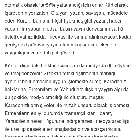
otomatik olarak “terör”le yaftalandığı için onlar Kürt olarak
işaretlenmiyor zaten. Okuyan, yazan, savaşan, mücadele
eden Kürt… bunların hiçbiri yokmuş̧ gibi yazan, haber
yapan film yapan medya, basın-yayın dünyasının varlığı,
üstelik yalnız iktidar medyası ile sınırlandırılmayacak kadar
geniş̧ medya/basın-yayın alanın kapsamını, ırkçılığın
yaygınlığını ve derinliğini gösterir.
Kürtler dışındaki halklar açısından da medyada dil, söylem
ve imaj benzerdir. Zizek’in “ötekileştirmenin mantığı
aynıdır” belirlemesine uygun işlemekte süreç. Karadeniz
halklarına, Ermenilere ve Yahudilere ilişkin yaygın algı da
bu şekilde, medya aracılığı ile oluşturulmuştur.
Karadenizlilerin şiveleri ile mizah unsuru olarak işlenmesi,
Ermenilerin en iyi durumda “zanaatçılıktan” ibaret,
Yahudilerin “tefeci” figürüne indirgenmesi, medya aracılığı
ile üretilip desteklenen imajlardandır ve açıkça ırkçıdır.
Karadeniz halklarının tek bir tipte (Temel) karakterize