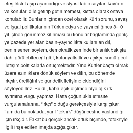
eleştirisini aşıp aşamadığı ve siyasi tablo sayılan kavram
ve konuları dile getirip getirilmemesi, kıstas olarak ortaya
konulabilir. Bunların içinden özel olarak Kürt sorunu, savaş
ve işgal politikalarının Türk medya ve yayıncılığınca 8-10
yıl içinde görünmez kılınması bu konular bağlamında geniş
yelpazede yer alan basın-yayıncılıkta kullanılan dil,
benimsenen söylem, demokratik zeminde bir anlık bakışla
dahi görülebileceği gibi, kolonyalisttir ve açıkça sömürgeci
iletişim politikalarla örtüşmektedir. Yine Kürtler başta olmak
üzere azınlıklara dönük söylem ve dilin, bu dönemde
ırkçılık ürettiğini ve gündelik iletişime eklendiğini
söyleyebiliriz. Bu dil, kaba-açık biçimde biyolojik ırk
ayrımına vurgu yapmaz. Hatta çoğunlukla etnisite
vurgulamalarına, “ırkçı” olduğu gerekçesiyle karşı çıkar.
Tam da bu noktada, yani “tek ırk” düşüncesine yaslandığı
için ırkçıdır. Fakat bu gerçek ancak örtük biçimde, “öteki”yle
ilgili inşa edilen imajda açığa çıkar.