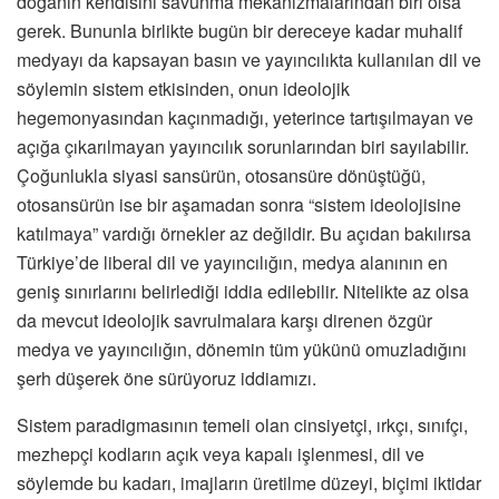
doğanın kendisini savunma mekanizmalarından biri olsa
gerek. Bununla birlikte bugün bir dereceye kadar muhalif
medyayı da kapsayan basın ve yayıncılıkta kullanılan dil ve
söylemin sistem etkisinden, onun ideolojik
hegemonyasından kaçınmadığı, yeterince tartışılmayan ve
açığa çıkarılmayan yayıncılık sorunlarından biri sayılabilir.
Çoğunlukla siyasi sansürün, otosansüre dönüştüğü,
otosansürün ise bir aşamadan sonra “sistem ideolojisine
katılmaya” vardığı örnekler az değildir. Bu açıdan bakılırsa
Türkiye’de liberal dil ve yayıncılığın, medya alanının en
geniş sınırlarını belirlediği iddia edilebilir. Nitelikte az olsa
da mevcut ideolojik savrulmalara karşı direnen özgür
medya ve yayıncılığın, dönemin tüm yükünü omuzladığını
şerh düşerek öne sürüyoruz iddiamızı.
Sistem paradigmasının temeli olan cinsiyetçi, ırkçı, sınıfçı,
mezhepçi kodların açık veya kapalı işlenmesi, dil ve
söylemde bu kadarı, imajların üretilme düzeyi, biçimi iktidar