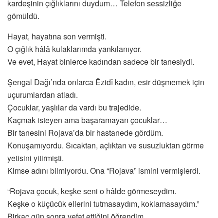
kardeşinin çığlıklarını duydum… Telefon sessizliğe
gömüldü.
Hayat, hayatına son vermişti.
O çığlık hâlâ kulaklarımda yankılanıyor.
Ve evet, Hayat binlerce kadından sadece bir tanesiydi.
Şengal Dağı’nda onlarca Êzidî kadın, esir düşmemek için
uçurumlardan atladı.
Çocuklar, yaşlılar da vardı bu trajedide.
Kaçmak isteyen ama başaramayan çocuklar…
Bir tanesini Rojava’da bir hastanede gördüm.
Konuşamıyordu. Sıcaktan, açlıktan ve susuzluktan görme
yetisini yitirmişti.
Kimse adını bilmiyordu. Ona “Rojava” ismini vermişlerdi.
“Rojava çocuk, keşke seni o hâlde görmeseydim.
Keşke o küçücük ellerini tutmasaydım, koklamasaydım.”
Birkaç gün sonra vefat ettiğini öğrendim.