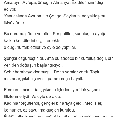
Ama aynı Avrupa, örneğin Almanya, Êzidîleri sınır dışı
ediyor.
Yani aslında Avrupa’nın Şengal Soykırımı’na yaklaşımı
ikiyüzlüdür.
Bu durumu gören ve bilen Şengalliler, kurtuluşun ayağa
kalkıp kendilerini örgütlemekte
olduğunu fark ettiler ve öyle de yaptılar.
Şengal özgürleştirildi. Ama bu sadece bir kurtuluş değil, bir
yeniden doğuşun başlangıcıydı.
Şehir harabeye dönmüştü. Derin yaralar vardı. Toplu
mezarlar, yıkılmış evler, paramparça hayatlar.
Fermanın acısından, yıkımın içinden, yeni bir yaşam
filizlenmeliydi. Ve öyle de oldu.
Kadınlar örgütlendi, gençler bir araya geldi. Meclisler,
komünler, öz savunma güçleri kuruldu.
Êzidî halkı, kendi geleceğini kendi elleriyle şekillendirmeye