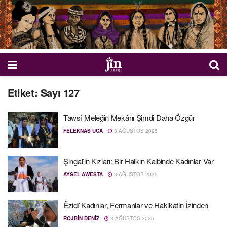
Etiket:
Sayı 127
Tawsî Meleğin Mekânı Şimdi Daha Özgür
FELEKNAS UCA
3 AĞUSTOS 2025
Şingal’in Kızları: Bir Halkın Kalbinde Kadınlar Var
AYSEL AWESTA
3 AĞUSTOS 2025
Êzidî Kadınlar, Fermanlar ve Hakikatin İzinden
ROJBIN DENIZ
3 AĞUSTOS 2025