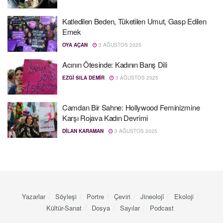
Katledilen Beden, Tüketilen Umut, Gasp Edilen
Emek
OYA AÇAN
3 AĞUSTOS 2025
Acının Ötesinde: Kadının Barış Dili
EZGI SILA DEMIR
3 AĞUSTOS 2025
Camdan Bir Sahne: Hollywood Feminizmine
Karşı Rojava Kadın Devrimi
DILAN KARAMAN
3 AĞUSTOS 2025
Yazarlar
Söyleşi
Portre
Çeviri
Jineolojî
Ekoloji
Kültür-Sanat
Dosya
Sayılar
Podcast