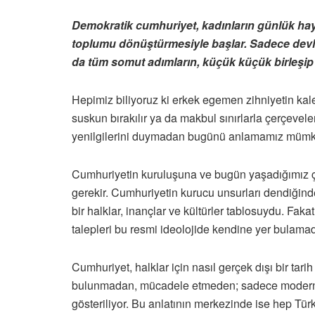
Demokratik cumhuriyet, kadınların günlük hayat
toplumu dönüştürmesiyle başlar. Sadece devlet
da tüm somut adımların, küçük küçük birleşi
Hepimiz biliyoruz ki erkek egemen zihniyetin kale
suskun bırakılır ya da makbul sınırlarla çerçevelen
yenilgilerini duymadan bugünü anlamamız mümk
Cumhuriyetin kuruluşuna ve bugün yaşadığımız ço
gerekir. Cumhuriyetin kurucu unsurları dendiğinde
bir halklar, inançlar ve kültürler tablosuydu. Fakat
talepleri bu resmi ideolojide kendine yer bulamad
Cumhuriyet, halklar için nasıl gerçek dışı bir tari
bulunmadan, mücadele etmeden; sadece modernleş
gösteriliyor. Bu anlatının merkezinde ise hep Türk k