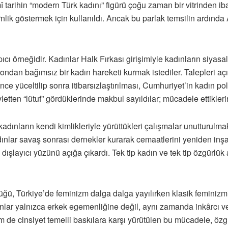
 tarihin “modern Türk kadını” figürü çoğu zaman bir vitrinden iba
lik göstermek için kullanıldı. Ancak bu parlak temsilin ardında 
ıcı örneğidir. Kadınlar Halk Fırkası girişimiyle kadınların siya
ndan bağımsız bir kadın hareketi kurmak istediler. Talepleri açık
ce yüceltilip sonra itibarsızlaştırılması, Cumhuriyet’in kadın pol
vletten “lütuf” gördüklerinde makbul sayıldılar; mücadele ettikleri
adınların kendi kimlikleriyle yürüttükleri çalışmalar unutturulmak
dınlar savaş sonrası dernekler kurarak cemaatlerini yeniden inşa 
 dışlayıcı yüzünü açığa çıkardı. Tek tip kadın ve tek tip özgürlük
ü, Türkiye’de feminizm dalga dalga yayılırken klasik feminizmin
nlar yalnızca erkek egemenliğine değil, aynı zamanda inkârcı ve
 de cinsiyet temelli baskılara karşı yürütülen bu mücadele, özg