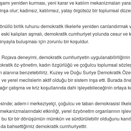
aşamı yeniden kurması, yeni karar ve katılım mekanizmaları yarat
şa olur; kadınsız, katılımsız, yatay örgütsüz bir toplumsal dü
nüllü birlik ruhunu demokratik ilkelerle yeniden canlandırmak 
eski kalıpları aşmalı, demokratik cumhuriyet yolunda cesur ve kar
nyayla buluşması için zorunlu bir koşuldur.
Rojava deneyimi, demokratik cumhuriyetin uygulanabilirliğinin k
mokratik öz-yönetim, kadın özgürlüğü ve çoğulcu toplumsal sözl
 alanına benzetebiliriz. Kuzey ve Doğu Suriye Demokratik Özerk 
 ve yerel meclislerin aktif olduğu bir sistem inşa etti. Burada 
a, ağır çatışma ve kriz koşullarında dahi işleyebileceğinin ortaya 
sinde; adem-i merkeziyetçi, çoğulcu ve taban demokrasisi ilkele
 mekanizmalarındaki etkinliği, yerel özyönetim organlarının işlevs
e bu tür bir dönüşümün mümkün ve sürdürülebilir olduğunu kanıtl
da bahsettiğimiz demokratik cumhuriyettir.