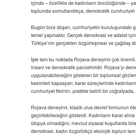
içinde – özellikle de kadınların öncülüğünde – y
toplumda somutlandıkça, demokratik cumhuriyet in
Bugün bize düşen, cumhuriyetin kuruluşundaki gö
temel yapmaktır. Gerçek demokrasi ve adalet için 
Türkiye’nin gerçekten özgürleşmesi ve çağdaş dü
İşte tam bu noktada Rojava deneyimi çok önemli. 
insani ve demokratik panzehiridir. Rojava’yı de
uygulanabileceğini gösteren bir toplumsal gözlem
kesimleri kapsayan; karar süreçlerinde kadınların
cumhuriyet fikrinin, pratikte belirli bir coğrafyad
Rojava deneyimi, klasik ulus-devlet formunun öte
geçirilebileceğini gösterdi. Kadınların karar alma
ütopya olmadığını; mevcut siyasal koşullarda bil
demokrasi, kadın özgürlükçü ekolojik toplum tam 