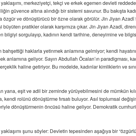
aklaşımı, merkeziyetçi, tekçi ve erkek egemen devleti reddeder
liğin güvence altına alındığı bir sistemi savunur. Bu bakışta ka
a özgür ve dönüştürücü bir özne olarak görülür. Jin Jiyan Azadî f
şi büyüten pratikler olarak karşımıza çıkar. Jin Jiyan Azadî, dir
 bilgiyi sorgulayıp, kadının kendi tarihine, deneyimine ve bilgis
tin bahşettiği haklarla yetinmek anlamına gelmiyor; kendi hayat
mek anlamına geliyor. Sayın Abdullah Öcalan’ın paradigması, kadı
rçeklik haline getiriyor. Bu modelde, kadınlar kimliklerin ve sını
yana, eşit ve adil bir zeminde yürüyebilmesini de mümkün kılıyo
, kendi rolünü dönüştürme fırsatı buluyor. Asıl toplumsal değişi
riyle dönüştürmenin öncüsü haline geliyor. Demokratik cumhuriy
yaklaşımı şunu söyler: Devletin tepesinden aşağıya bir “özgürlü