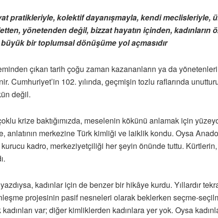
 pratikleriyle, kolektif dayanışmayla, kendi meclisleriyle, ü
ten, yönetenden değil, bizzat hayatın içinden, kadınların ö
p büyük bir toplumsal dönüşüme yol açmasıdır
minden çıkan tarih çoğu zaman kazananların ya da yönetenlerin se
ir. Cumhuriyet’in 102. yılında, geçmişin tozlu raflarında unutturu
ün değil.
klu krize baktığımızda, meselenin kökünü anlamak için yüzeyde 
, anlatının merkezine Türk kimliği ve laiklik kondu. Oysa Anadol
 kurucu kadro, merkeziyetçiliği her şeyin önünde tuttu. Kürtlerin, f
ı.
h yazdıysa, kadınlar için de benzer bir hikâye kurdu. Yıllardır tekr
me projesinin pasif nesneleri olarak beklerken seçme-seçilme
adınları var; diğer kimliklerden kadınlara yer yok. Oysa kadınların