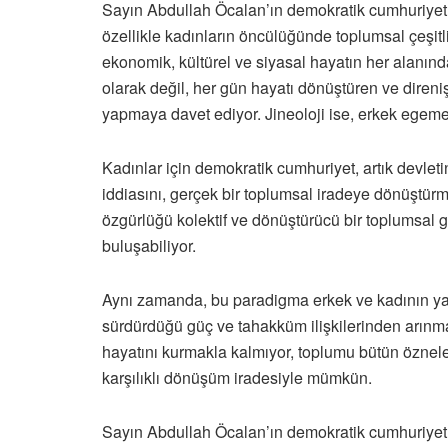
Sayın Abdullah Öcalan’ın demokratik cumhuriyet y
özellikle kadınların öncülüğünde toplumsal çeşitli
ekonomik, kültürel ve siyasal hayatın her alanınd
olarak değil, her gün hayatı dönüştüren ve direni
yapmaya davet ediyor. Jineoloji ise, erkek egemen
Kadınlar için demokratik cumhuriyet, artık devle
iddiasını, gerçek bir toplumsal iradeye dönüştür
özgürlüğü kolektif ve dönüştürücü bir toplumsal ge
buluşabiliyor.
Aynı zamanda, bu paradigma erkek ve kadının yan 
sürdürdüğü güç ve tahakküm ilişkilerinden arınma
hayatını kurmakla kalmıyor, toplumu bütün öznele
karşılıklı dönüşüm iradesiyle mümkün.
Sayın Abdullah Öcalan’ın demokratik cumhuriyet 