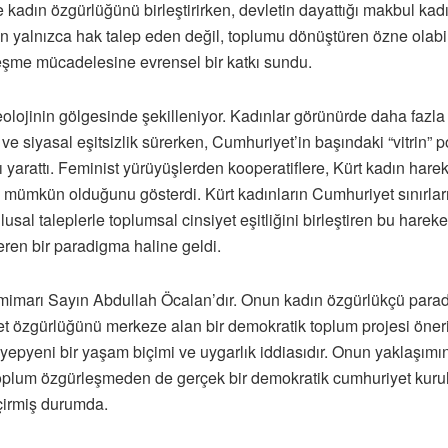
ile kadın özgürlüğünü birleştirirken, devletin dayattığı makbul ka
ın yalnızca hak talep eden değil, toplumu dönüştüren özne olabil
leşme mücadelesine evrensel bir katkı sundu.
olojinin gölgesinde şekilleniyor. Kadınlar görünürde daha fazla al
 ve siyasal eşitsizlik sürerken, Cumhuriyet’in başındaki “vitrin” p
nı yarattı. Feminist yürüyüşlerden kooperatiflere, Kürt kadın ha
 mümkün olduğunu gösterdi. Kürt kadınların Cumhuriyet sınırların
sal taleplerle toplumsal cinsiyet eşitliğini birleştiren bu hareket
ren bir paradigma haline geldi.
 mimarı Sayın Abdullah Öcalan’dır. Onun kadın özgürlükçü paradig
yet özgürlüğünü merkeze alan bir demokratik toplum projesi öner
yepyeni bir yaşam biçimi ve uygarlık iddiasıdır. Onun yaklaşımın
plum özgürleşmeden de gerçek bir demokratik cumhuriyet kurula
çirmiş durumda.