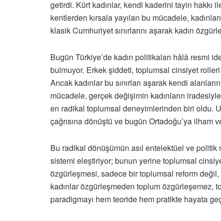
getirdi. Kürt kadınlar, kendi kaderini tayin hakkı 
kentlerden kırsala yayılan bu mücadele, kadınlar
klasik Cumhuriyet sınırlarını aşarak kadın özgür
Bugün Türkiye’de kadın politikaları hâlâ resmi ide
bulmuyor. Erkek şiddeti, toplumsal cinsiyet rolleri
Ancak kadınlar bu sınırları aşarak kendi alanları
mücadele, gerçek değişimin kadınların iradesiyle
en radikal toplumsal deneyimlerinden biri oldu. Ulu
çağrısına dönüştü ve bugün Ortadoğu’ya ilham ve
Bu radikal dönüşümün asıl entelektüel ve politik
sistemi eleştiriyor; bunun yerine toplumsal cinsi
özgürleşmesi, sadece bir toplumsal reform değil, 
kadınlar özgürleşmeden toplum özgürleşemez, to
paradigmayı hem teoride hem pratikte hayata ge