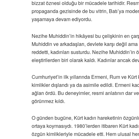
bizzat öznesi olduğu bir mücadele tarihidir. Resmî
propaganda gezisinde de bu vitrin, Batı’ya modern
yaşamaya devam ediyordu.
Nezihe Muhiddin’in hikâyesi bu çelişkinin en çarp
Muhiddin ve arkadaşları, devlete karşı değil ama o
reddetti, kadınları susturdu. Nezihe Muhiddin’in ön
eleştirilerden biri olarak kaldı. Kadınlar ancak de
Cumhuriyet’in ilk yıllarında Ermeni, Rum ve Kürt k
kimlikler dışlandı ya da asimile edildi. Ermeni ka
ağları ördü. Bu deneyimler, resmi anlatının dar ve
görünmez kıldı.
O günden bugüne, Kürt kadın hareketinin özgünlüğ
ortaya koymasıydı. 1980’lerden itibaren Kürt kadı
özgün kimlikleriyle mücadele etti. Hem ulusal hem