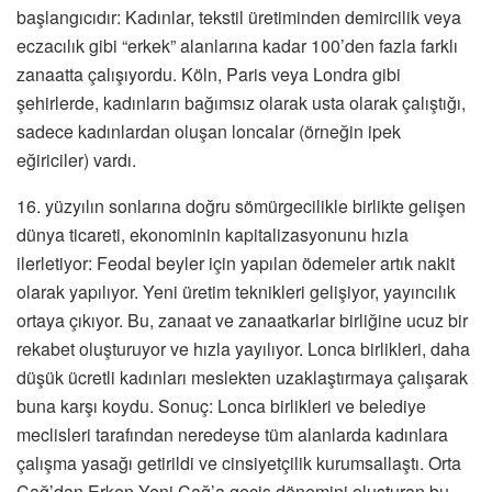
başlangıcıdır: Kadınlar, tekstil üretiminden demircilik veya
eczacılık gibi “erkek” alanlarına kadar 100’den fazla farklı
zanaatta çalışıyordu. Köln, Paris veya Londra gibi
şehirlerde, kadınların bağımsız olarak usta olarak çalıştığı,
sadece kadınlardan oluşan loncalar (örneğin ipek
eğiriciler) vardı.
16. yüzyılın sonlarına doğru sömürgecilikle birlikte gelişen
dünya ticareti, ekonominin kapitalizasyonunu hızla
ilerletiyor: Feodal beyler için yapılan ödemeler artık nakit
olarak yapılıyor. Yeni üretim teknikleri gelişiyor, yayıncılık
ortaya çıkıyor. Bu, zanaat ve zanaatkarlar birliğine ucuz bir
rekabet oluşturuyor ve hızla yayılıyor. Lonca birlikleri, daha
düşük ücretli kadınları meslekten uzaklaştırmaya çalışarak
buna karşı koydu. Sonuç: Lonca birlikleri ve belediye
meclisleri tarafından neredeyse tüm alanlarda kadınlara
çalışma yasağı getirildi ve cinsiyetçilik kurumsallaştı. Orta
Çağ’dan Erken Yeni Çağ’a geçiş dönemini oluşturan bu