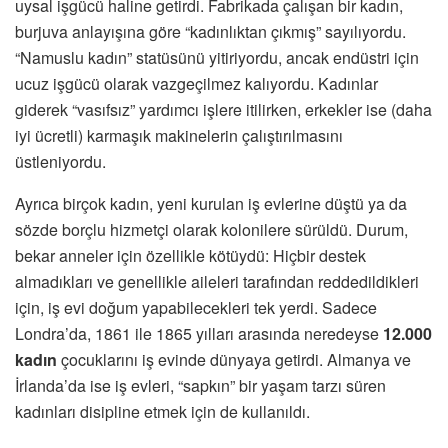
uysal işgücü haline getirdi. Fabrikada çalışan bir kadın,
burjuva anlayışına göre “kadınlıktan çıkmış” sayılıyordu.
“Namuslu kadın” statüsünü yitiriyordu, ancak endüstri için
ucuz işgücü olarak vazgeçilmez kalıyordu. Kadınlar
giderek “vasıfsız” yardımcı işlere itilirken, erkekler ise (daha
iyi ücretli) karmaşık makinelerin çalıştırılmasını
üstleniyordu.
Ayrıca birçok kadın, yeni kurulan iş evlerine düştü ya da
sözde borçlu hizmetçi olarak kolonilere sürüldü. Durum,
bekar anneler için özellikle kötüydü: Hiçbir destek
almadıkları ve genellikle aileleri tarafından reddedildikleri
için, iş evi doğum yapabilecekleri tek yerdi. Sadece
Londra’da, 1861 ile 1865 yılları arasında neredeyse
12.000
kadın
çocuklarını iş evinde dünyaya getirdi. Almanya ve
İrlanda’da ise iş evleri, “sapkın” bir yaşam tarzı süren
kadınları disipline etmek için de kullanıldı.