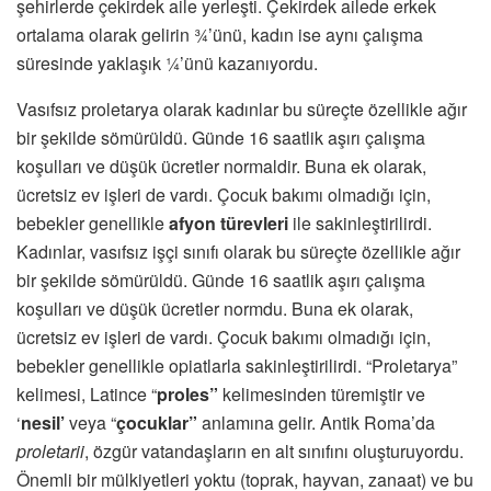
şehirlerde çekirdek aile yerleşti. Çekirdek ailede erkek
ortalama olarak gelirin ¾’ünü, kadın ise aynı çalışma
süresinde yaklaşık ¼’ünü kazanıyordu.
Vasıfsız proletarya olarak kadınlar bu süreçte özellikle ağır
bir şekilde sömürüldü. Günde 16 saatlik aşırı çalışma
koşulları ve düşük ücretler normaldir. Buna ek olarak,
ücretsiz ev işleri de vardı. Çocuk bakımı olmadığı için,
bebekler genellikle
afyon türevleri
ile sakinleştirilirdi.
Kadınlar, vasıfsız işçi sınıfı olarak bu süreçte özellikle ağır
bir şekilde sömürüldü. Günde 16 saatlik aşırı çalışma
koşulları ve düşük ücretler normdu. Buna ek olarak,
ücretsiz ev işleri de vardı. Çocuk bakımı olmadığı için,
bebekler genellikle opiatlarla sakinleştirilirdi. “Proletarya”
kelimesi, Latince “
proles”
kelimesinden türemiştir ve
‘
nesil’
veya “
çocuklar”
anlamına gelir. Antik Roma’da
proletarii
, özgür vatandaşların en alt sınıfını oluşturuyordu.
Önemli bir mülkiyetleri yoktu (toprak, hayvan, zanaat) ve bu