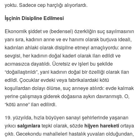
yoktu. Sadece cep harçlığı alıyorlardı.
İşçinin Disipline Edilmesi
Ekonomik şiddet ve (bedensel) özerkliğin suç sayılmasının
yanı sıra, kadının anne ve ev hanımı olarak burjuva ideali,
kadınları ahlaki olarak disipline etmeyi amaçlıyordu: anne
sevgisi, her kadının doğal kaderi olarak ilan edildi ve
acımasızca dayatıldı. Ücretsiz ev işleri bu şekilde
“doğallaştırıldı”, yani kadının doğal bir özelliği olarak ilan
edildi. Çocuklar evdeki veya fabrikalardaki kötü
koşullardan dolayı ölürse, suç anneye atılırdı: evde kalmak
yerine çalışmaya giderek doğasına aykırı davranmıştı. O,
“kötü anne” ilan edilirdi.
19. yüzyılda, hızla büyüyen sanayi şehirlerinde yaşanan
yıkıcı
salgınlara
tepki olarak, sözde
hijyen hareketi
ortaya
çıktı. Gecekondu mahalleleri hastalık yuvaları olduğundan,