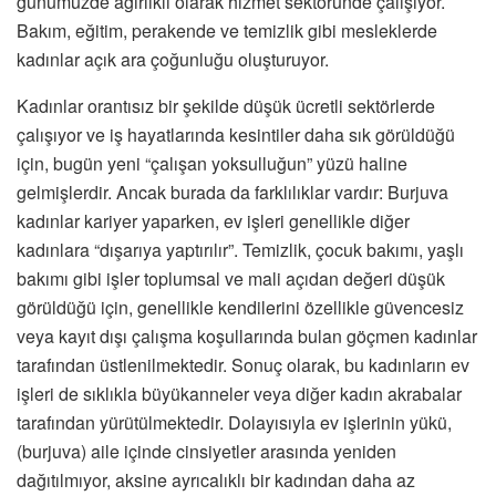
günümüzde ağırlıklı olarak hizmet sektöründe çalışıyor.
Bakım, eğitim, perakende ve temizlik gibi mesleklerde
kadınlar açık ara çoğunluğu oluşturuyor.
Kadınlar orantısız bir şekilde düşük ücretli sektörlerde
çalışıyor ve iş hayatlarında kesintiler daha sık görüldüğü
için, bugün yeni “çalışan yoksulluğun” yüzü haline
gelmişlerdir. Ancak burada da farklılıklar vardır: Burjuva
kadınlar kariyer yaparken, ev işleri genellikle diğer
kadınlara “dışarıya yaptırılır”. Temizlik, çocuk bakımı, yaşlı
bakımı gibi işler toplumsal ve mali açıdan değeri düşük
görüldüğü için, genellikle kendilerini özellikle güvencesiz
veya kayıt dışı çalışma koşullarında bulan göçmen kadınlar
tarafından üstlenilmektedir. Sonuç olarak, bu kadınların ev
işleri de sıklıkla büyükanneler veya diğer kadın akrabalar
tarafından yürütülmektedir. Dolayısıyla ev işlerinin yükü,
(burjuva) aile içinde cinsiyetler arasında yeniden
dağıtılmıyor, aksine ayrıcalıklı bir kadından daha az