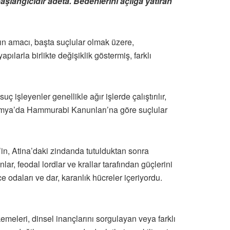
şlangıcıdır adeta. Bedenlerini açlığa yatıran
arın amacı, başta suçlular olmak üzere,
ılarla birlikte değişiklik göstermiş, farklı
işleyenler genellikle ağır işlerde çalıştırılır,
potamya’da Hammurabi Kanunları’na göre suçlular
’in, Atina’daki zindanda tutulduktan sonra
r, feodal lordlar ve krallar tarafından güçlerini
e odaları ve dar, karanlık hücreler içeriyordu.
meleri, dinsel inançlarını sorgulayan veya farklı