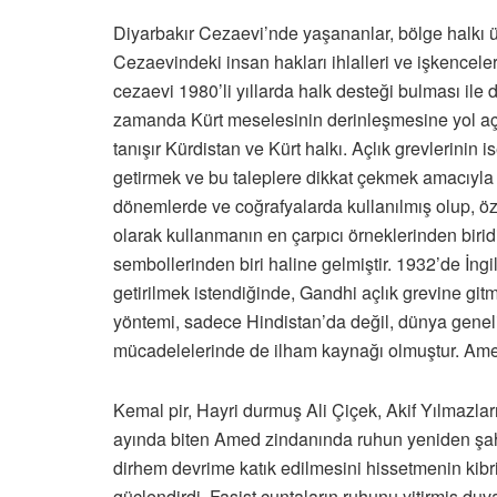
Diyarbakır Cezaevi’nde yaşananlar, bölge halkı ü
Cezaevindeki insan hakları ihlalleri ve işkencele
cezaevi 1980’li yıllarda halk desteği bulması ile d
zamanda Kürt meselesinin derinleşmesine yol açan 
tanışır Kürdistan ve Kürt halkı. Açlık grevlerinin is
getirmek ve bu taleplere dikkat çekmek amacıyla y
dönemlerde ve coğrafyalarda kullanılmış olup, öze
olarak kullanmanın en çarpıcı örneklerinden biridir
sembollerinden biri haline gelmiştir. 1932’de İngi
getirilmek istendiğinde, Gandhi açlık grevine gi
yöntemi, sadece Hindistan’da değil, dünya geneli
mücadelelerinde de ilham kaynağı olmuştur. Amed 
Kemal pir, Hayri durmuş Ali Çiçek, Akif Yılmazlar
ayında biten Amed zindanında ruhun yeniden şahl
dirhem devrime katık edilmesini hissetmenin kibri
güçlendirdi. Faşist cuntaların ruhunu yitirmiş du