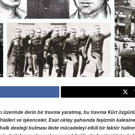
ı üzerinde derin bir travma yaratmış, bu travma Kürt özgür
lalleri ve işkenceler, Esat oktay şahsında faşizmin kalesine 
halk desteği bulması ilede mücadeleyi etkili bir faktör halin