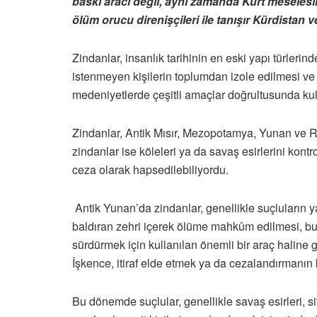
baskı aracı değil, aynı zamanda Kürt meselesin
ölüm orucu direnişçileri ile tanışır Kürdistan v
Zindanlar, insanlık tarihinin en eski yapı türlerin
istenmeyen kişilerin toplumdan izole edilmesi ve ce
medeniyetlerde çeşitli amaçlar doğrultusunda kull
Zindanlar, Antik Mısır, Mezopotamya, Yunan ve Roma 
zindanlar ise köleleri ya da savaş esirlerini kon
ceza olarak hapsedilebiliyordu.
Antik Yunan’da zindanlar, genellikle suçluların y
baldıran zehri içerek ölüme mahkûm edilmesi, bu d
sürdürmek için kullanılan önemli bir araç haline g
İşkence, itiraf elde etmek ya da cezalandırmanın 
Bu dönemde suçlular, genellikle savaş esirleri, s