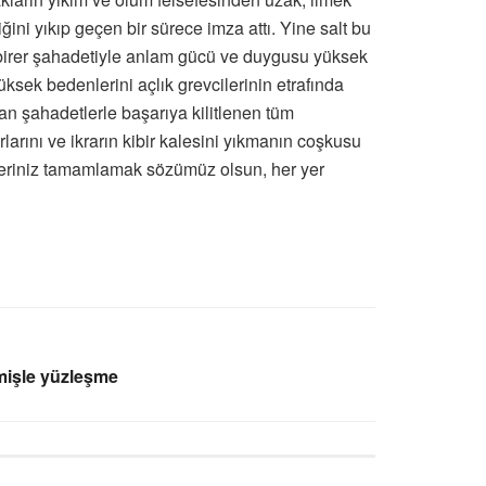
ni yıkıp geçen bir sürece imza attı. Yine salt bu
r birer şahadetiyle anlam gücü ve duygusu yüksek
ek bedenlerini açlık grevcilerinin etrafında
lan şahadetlerle başarıya kilitlenen tüm
arını ve ikrarın kibir kalesini yıkmanın coşkusu
lleriniz tamamlamak sözümüz olsun, her yer
çmişle yüzleşme