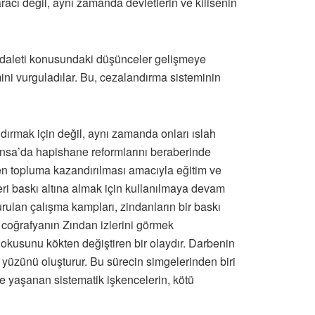
racı değil, aynı zamanda devletlerin ve kilisenin
 adaleti konusundaki düşünceler gelişmeye
ni vurguladılar. Bu, cezalandırma sisteminin
ırmak için değil, aynı zamanda onları ıslah
ansa’da hapishane reformlarını beraberinde
den topluma kazandırılması amacıyla eğitim ve
fleri baskı altına almak için kullanılmaya devam
urulan çalışma kampları, zindanların bir baskı
coğrafyanın Zından izlerini görmek
dokusunu kökten değiştiren bir olaydır. Darbenin
 yüzünü oluşturur. Bu sürecin simgelerinden biri
de yaşanan sistematik işkencelerin, kötü