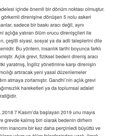
adelesi içinde önemli bir dönüm noktası olmuştur.
en görkemli direnişine dönüşen 5 nolu askeri
anlar, sadece bir baskı aracı değil, aynı
açlığa yatıran ölüm orucu direnişçileri ile
n, çeşitli siyasi, sosyal ya da adli taleplerini dile
midir. Bu yöntem, insanlık tarihi boyunca farklı
tir. Açlık grevi, fiziksel bedeni direniş aracı
ki yaratmış, İngiliz yönetimine karşı direnişin
ımcılığı artıracak yeni yasal düzenlemeler
ım atmaya zorlamıştır. Gandhi’nin açlık grevi
ğımsızlık hareketleri ya da toplumsal adalet
tiğidir.
ette. 2018 7 Kasım’da başlayan 2019 unu mayıs
e grevde kalmış biri olarak bedenin dirhem
vrim inancımı bir kez daha perçinledi büyüttü ve
akların yıkım ve ölüm felsefesinden uzak, ilmek