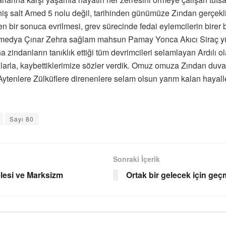
iş salt Amed 5 nolu değil, tarihinden günümüze Zından gerçekliği
den bir sonuca evrilmesi, grev sürecinde fedai eylemcilerin bire
 medya Çınar Zehra sağlam mahsun Pamay Yonca Akıcı Siraç yüks
zindanların tanıklık ettiği tüm devrimcileri selamlayan Ardılı o
nlarla, kaybettiklerimize sözler verdik. Omuz omuza Zından duvarl
n Aytenlere Zülküflere direnenlere selam olsun yarım kalan haya
Sayı 80
Sonraki İçerik
elesi ve Marksizm
Ortak bir gelecek için ge