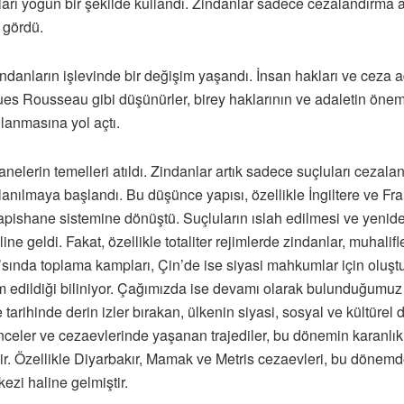
ları yoğun bir şekilde kullandı. Zindanlar sadece cezalandırma a
 gördü.
ndanların işlevinde bir değişim yaşandı. İnsan hakları ve ceza
s Rousseau gibi düşünürler, birey haklarının ve adaletin önemi
lanmasına yol açtı.
in temelleri atıldı. Zindanlar artık sadece suçluları cezaland
nılmaya başlandı. Bu düşünce yapısı, özellikle İngiltere ve Fr
 hapishane sistemine dönüştü. Suçluların ıslah edilmesi ve yeni
ine geldi. Fakat, özellikle totaliter rejimlerde zindanlar, muhali
a’sında toplama kampları, Çin’de ise siyasi mahkumlar için oluşt
 edildiği biliniyor. Çağımızda ise devamı olarak bulunduğumuz 
arihinde derin izler bırakan, ülkenin siyasi, sosyal ve kültürel 
enceler ve cezaevlerinde yaşanan trajediler, bu dönemin karanlık
dir. Özellikle Diyarbakır, Mamak ve Metris cezaevleri, bu dönem
ezi haline gelmiştir.