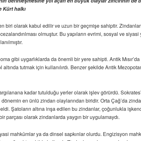
in derinleşmesine yol açan en büyük olaylar zincirinin de ba
e Kürt halkı
den biri olarak kabul edilir ve uzun bir geçmişe sahiptir. Zindanl
zalandırılması olmuştur. Bu yapıların evrimi, sosyal ve siyasi yap
anılmıştır.
gibi uygarlıklarda da önemli bir yere sahipti. Antik Mısır’da suç 
trol altında tutmak için kullanılırdı. Benzer şekilde Antik Mezo
argılanana kadar tutulduğu yerler olarak işlev görürdü. Sokrates
önemin en ünlü zindan olaylarından biridir. Orta Çağ’da zindanla
eldi. Şatoların altına inşa edilen bu zindanlar, çoğunlukla işkenc
bir parçası olarak zindanlarda yaygın bir uygulamaydı.
iyasi mahkûmlar ya da dinsel sapkınlar olurdu. Engizisyon mahke