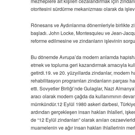
mezheplere ait kişileri cezalandırmak için zindan
otoritesini sürdürme mekanizması olarak da işlev
Rönesans ve Aydınlanma dönemleriyle birlikte zi
başladı. John Locke, Montesquieu ve Jean-Jacque
reforme edilmesine ve zindanların işlevinin sorgu
Bu dönemde Avrupa’da modern anlamda hapishaneler
etmek ve topluma geri kazandırmak amacıyla kulla
getirdi.19. ve 20. yüzyıllarda zindanlar, modern
rehabilitasyon programları zindanların parçası hal
etti. Sovyetler Birliği’nde Gulaglar, Nazi Almany
aracı olarak modern çağda da kullanımının devam
mümkündür.12 Eylül 1980 askeri darbesi, Türkiye t
ardından gerçekleşen insan hakları ihlalleri, işk
de “12 Eylül zindanları” olarak anılan cezaevleri
muamelenin ve ağır insan hakları ihlallerinin merk