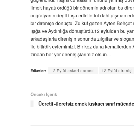
ilmek hayatı ördüğü bir dönemin adı olan bu diren
coğrafyanın değil inşa edicilerini dahi pişman e
bir direnişe dönüştü. Zülküf gezen Ayten Behçet
ışığa ve Aydınlığa dönüştürdü.12 eylülden bu yana 
arkadaşlarla direnişin sonunda zılgıtlar ve sloga
ile bitirdik eylemimizi. Bir kez daha kemallerde
zından her yer direniş şiarımız olsun…
Etiketler:
12 Eylül askeri darbesi
12 Eylül direnişi
Önceki İçerik
Ücretli -ücretsiz emek kıskacı sınıf mücad