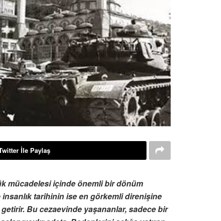
Twitter İle Paylaş
lük mücadelesi içinde önemli bir dönüm
insanlık tarihinin ise en görkemli direnişine
e getirir. Bu cezaevinde yaşananlar, sadece bir