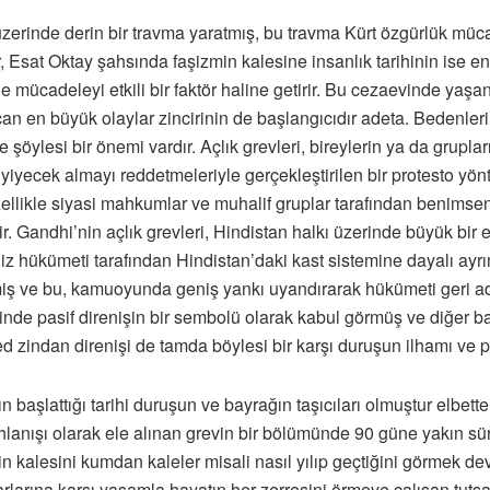
zerinde derin bir travma yaratmış, bu travma Kürt özgürlük müc
r, Esat Oktay şahsında faşizmin kalesine insanlık tarihinin ise 
e mücadeleyi etkili bir faktör haline getirir. Bu cezaevinde yaşan
en büyük olaylar zincirinin de başlangıcıdır adeta. Bedenlerini 
e şöylesi bir önemi vardır. Açlık grevleri, bireylerin ya da grupları
iyecek almayı reddetmeleriyle gerçekleştirilen bir protesto yönte
llikle siyasi mahkumlar ve muhalif gruplar tarafından benimsenmiş
. Gandhi’nin açlık grevleri, Hindistan halkı üzerinde büyük bir et
liz hükümeti tarafından Hindistan’daki kast sistemine dayalı ayr
tmiş ve bu, kamuoyunda geniş yankı uyandırarak hükümeti geri ad
nde pasif direnişin bir sembolü olarak kabul görmüş ve diğer ba
zindan direnişi de tamda böylesi bir karşı duruşun ilhamı ve pra
ın başlattığı tarihi duruşun ve bayrağın taşıcıları olmuştur elb
anışı olarak ele alınan grevin bir bölümünde 90 güne yakın sür
n kalesini kumdan kaleler misali nasıl yılıp geçtiğini görmek de
varlarına karşı yaşamla hayatın her zerresini örmeye çalışan tuts