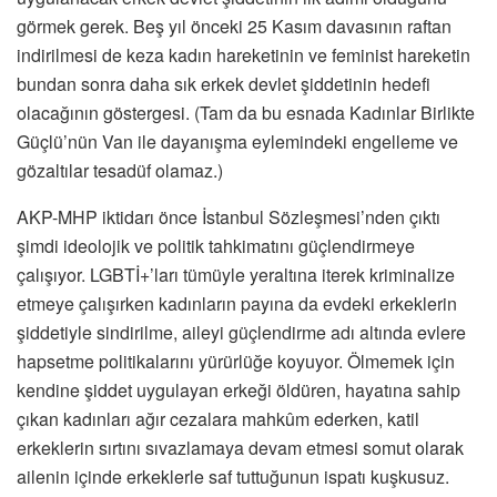
görmek gerek. Beş yıl önceki 25 Kasım davasının raftan
indirilmesi de keza kadın hareketinin ve feminist hareketin
bundan sonra daha sık erkek devlet şiddetinin hedefi
olacağının göstergesi. (Tam da bu esnada Kadınlar Birlikte
Güçlü’nün Van ile dayanışma eylemindeki engelleme ve
gözaltılar tesadüf olamaz.)
AKP-MHP iktidarı önce İstanbul Sözleşmesi’nden çıktı
şimdi ideolojik ve politik tahkimatını güçlendirmeye
çalışıyor. LGBTİ+’ları tümüyle yeraltına iterek kriminalize
etmeye çalışırken kadınların payına da evdeki erkeklerin
şiddetiyle sindirilme, aileyi güçlendirme adı altında evlere
hapsetme politikalarını yürürlüğe koyuyor. Ölmemek için
kendine şiddet uygulayan erkeği öldüren, hayatına sahip
çıkan kadınları ağır cezalara mahkûm ederken, katil
erkeklerin sırtını sıvazlamaya devam etmesi somut olarak
ailenin içinde erkeklerle saf tuttuğunun ispatı kuşkusuz.