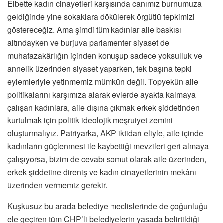
Elbette kadın cinayetleri karşısında canımız burnumuza
geldiğinde yine sokaklara dökülerek örgütlü tepkimizi
göstereceğiz. Ama şimdi tüm kadınlar aile baskısı
altındayken ve burjuva parlamenter siyaset de
muhafazakârlığın içinden konuşup sadece yoksulluk ve
annelik üzerinden siyaset yaparken, tek başına tepki
eylemleriyle yetinmemiz mümkün değil. Topyekûn aile
politikalarını karşımıza alarak evlerde ayakta kalmaya
çalışan kadınlara, aile dışına çıkmak erkek şiddetinden
kurtulmak için politik ideolojik meşruiyet zemini
oluşturmalıyız. Patriyarka, AKP iktidarı eliyle, aile içinde
kadınların güçlenmesi ile kaybettiği mevzileri geri almaya
çalışıyorsa, bizim de cevabı somut olarak aile üzerinden,
erkek şiddetine direniş ve kadın cinayetlerinin mekânı
üzerinden vermemiz gerekir.
Kuşkusuz bu arada belediye meclislerinde de çoğunluğu
ele geçiren tüm CHP’li belediyelerin yasada belirtildiği