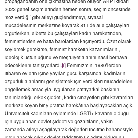
propagandanın öne çıkmasına neden oluyor. AKP iktidarı
2023 genel seçimlerinden hemen sonra, seçim öncesinde
‘söz verdiği’ gibi aileyi güçlendirmeyi, siyasal
mücadelesinin merkezine koyarak 81 ilde aile çalıştayları
örgütlerken, elbette bu çalıştayları kadın hareketinden,
feministlerden ve hatta barolardan kaçırıyordu. Özet olarak
söylemek gerekirse, feminist hareketin kazanımlarını,
ideolojik üstünlüğünü ve meşruiyet alanını nasıl berhava
edeceklerini tartışıyorlardı.
[i]
Feminizmin, 1980’lerden
itibaren evlerin içine yayılan gücü karşısında, kadınların
özgürlük alanlarını genişletmek için verdikleri mücadeleleri
engellemek amacıyla uygulanan patriyarkal baskının
tanımlandığı, erkek şiddeti, kadın cinayetleri gibi kavramları
merkeze koyan bir yıpratma harekâtına başlayacakları açık.
Üniversiteli kadınların eyleminde LGBTİ+ kavramı olduğu
için uygulanan devlet şiddeti ve gözaltıların, yakın
zamanda aileyi aşağılayarak değerleri incitme bahanesiyle
uygulanacak erkek devlet şiddetinin ilk adımı olduğunu