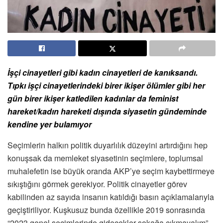
İşçi cinayetleri gibi kadın cinayetleri de kanıksandı.
Tıpkı işçi cinayetlerindeki birer ikişer ölümler gibi her
gün birer ikişer katledilen kadınlar da feminist
hareket/kadın hareketi dışında siyasetin gündeminde
kendine yer bulamıyor
Seçimlerin halkın politik duyarlılık düzeyini artırdığını hep
konuşsak da memleket siyasetinin seçimlere, toplumsal
muhalefetin ise büyük oranda AKP’ye seçim kaybettirmeye
sıkıştığını görmek gerekiyor. Politik cinayetler görev
kabilinden az sayıda insanın katıldığı basın açıklamalarıyla
geçiştiriliyor. Kuşkusuz bunda özellikle 2019 sonrasında
“2023 genel seçimlerinde gidecekler sokağa çıkmayalım”