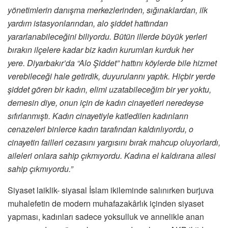
yönetimlerin danışma merkezlerinden, sığınaklardan, ilk
yardım istasyonlarından, alo şiddet hattından
yararlanabileceğini biliyordu. Bütün illerde büyük yerleri
bırakın ilçelere kadar biz kadın kurumları kurduk her
yere. Diyarbakır’da “Alo Şiddet” hattını köylerde bile hizmet
verebileceği hale getirdik, duyurularını yaptık. Hiçbir yerde
şiddet gören bir kadın, elimi uzatabileceğim bir yer yoktu,
demesin diye, onun için de kadın cinayetleri neredeyse
sıfırlanmıştı. Kadın cinayetiyle katledilen kadınların
cenazeleri binlerce kadın tarafından kaldırılıyordu, o
cinayetin failleri cezasını yargısını bırak mahcup oluyorlardı,
aileleri onlara sahip çıkmıyordu. Kadına el kaldırana ailesi
sahip çıkmıyordu.”
Siyaset laiklik- siyasal İslam ikileminde salınırken burjuva
muhalefetin de modern muhafazakârlık içinden siyaset
yapması, kadınları sadece yoksulluk ve annelikle anan