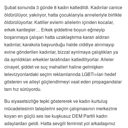
Şubat sonunda 3 günde 8 kadın katledildi. Kadınlar canice
öldürülüyor, yakılıyor, hatta çocuklarıyla anneleriyle birlikte
öldürülüyorlar. Katiller evlerin ailelerin içinden kocalar,
erkek kardeşler… Erkek şiddetine boyun eğmeyip
boşanmaya çalışan hatta uzaklaştırma kararı aldıran
kadınlar, karakola başvurduğu halde ciddiye alınmayıp
evine gönderilen kadınlar, bizzat ayrılmaya çalıştıkları ya
da ayrıldıkları erkekler tarafından katlediliyorlar. Aileler
cinayet, şiddet ve suç mahalleri haline gelmişken
televizyonlardaki seçim reklamlarında LGBTi+ları hedef
gösteren ve aileyi güçlendirmeyi vaat eden propagandalar
tam hız sürüyordu.
Bu siyasetsizliğe tepki göstererek ve kadın kurtuluş
mücadelesinin taleplerini seçim çalışmasının merkezine
koyan en güçlü ses ise kuşkusuz DEM Partili kadın
adaylardan geldi. Hatta sevgili feminist yol arkadaşımız