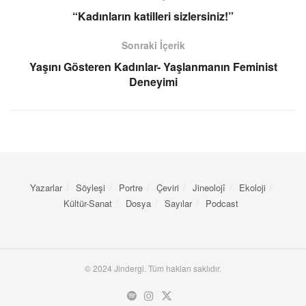
“Kadınların katilleri sizlersiniz!”
Sonraki İçerik
Yaşını Gösteren Kadınlar- Yaşlanmanın Feminist
Deneyimi
Yazarlar
Söyleşi
Portre
Çeviri
Jineolojî
Ekoloji
Kültür-Sanat
Dosya
Sayılar
Podcast
© 2024 Jindergi. Tüm hakları saklıdır.