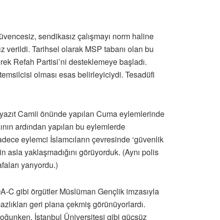
güvencesiz, sendikasız çalışmayı norm haline
z verildi. Tarihsel olarak MSP tabanı olan bu
ek Refah Partisi’ni desteklemeye başladı.
emsilcisi olması esas belirleyiciydi. Tesadüfi
.
 Beyazıt Camii önünde yapılan Cuma eylemlerinde
zının ardından yapılan bu eylemlerde
sadece eylemci İslamcıların çevresinde ‘güvenlik
in asla yaklaşmadığını görüyorduk. (Aynı polis
faları yarıyordu.)
İBDA-C gibi örgütler Müslüman Gençlik imzasıyla
mazlıkları geri plana çekmiş görünüyorlardı.
yoğunken, İstanbul Üniversitesi gibi güçsüz