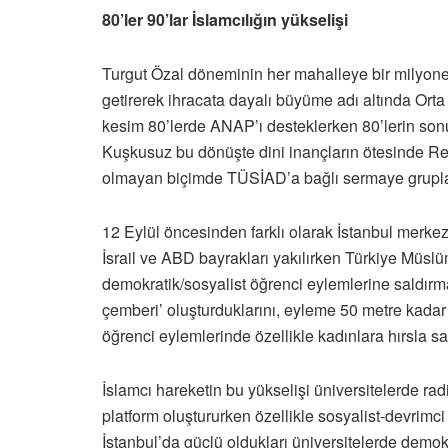
80’ler 90’lar İslamcılığın yükselişi
Turgut Özal döneminin her mahalleye bir milyone
getirerek ihracata dayalı büyüme adı altında Orta
kesim 80’lerde ANAP’ı desteklerken 80’lerin so
Kuşkusuz bu dönüşte dini inançların ötesinde Refa
olmayan biçimde TÜSİAD’a bağlı sermaye grupla
12 Eylül öncesinden farklı olarak İstanbul merke
İsrail ve ABD bayrakları yakılırken Türkiye Müs
demokratik/sosyalist öğrenci eylemlerine saldırma
çemberi’ oluşturduklarını, eyleme 50 metre kadar
öğrenci eylemlerinde özellikle kadınlara hırsla sal
İslamcı hareketin bu yükselişi üniversitelerde ra
platform oluştururken özellikle sosyalist-devrimci
İstanbul’da güçlü oldukları üniversitelerde demok