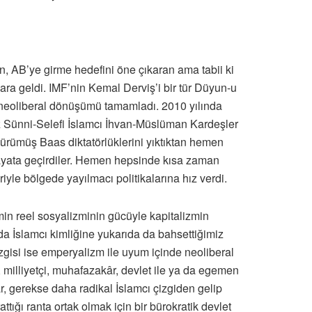
, AB’ye girme hedefini öne çıkaran ama tabii ki
ra geldi. IMF’nin Kemal Derviş’i bir tür Düyun-u
a neoliberal dönüşümü tamamladı. 2010 yılında
kez Sünni-Selefi İslamcı İhvan-Müslüman Kardeşler
 çürümüş Baas diktatörlüklerini yıktıktan hemen
 hayata geçirdiler. Hemen hepsinde kısa zaman
yle bölgede yayılmacı politikalarına hız verdi.
emin reel sosyalizminin gücüyle kapitalizmin
nda İslamcı kimliğine yukarıda da bahsettiğimiz
zgisi ise emperyalizm ile uyum içinde neoliberal
, milliyetçi, muhafazakâr, devlet ile ya da egemen
r, gerekse daha radikal İslamcı çizgiden gelip
tığı ranta ortak olmak için bir bürokratik devlet