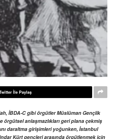
Twitter İle Paylaş
ullah, İBDA-C gibi örgütler Müslüman Gençlik
ve örgütsel anlaşmazlıkları geri plana çekmiş
nı daraltma girişimleri yoğunken, İstanbul
Dindar Kürt gençleri arasında örgütlenmek için