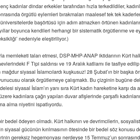
ç kadınlar dindar erkekler tarafından hızla terkedildiler, kadınl
. sonrasında örgütlü eylemleri bırakmaları maalesef tek tek kade
üniversitelerde başörtüsü için adım atmazken örtünen kadınların 
ıllar boyunca kendileri herhangi bir sistematik örgütlenme ve 
ikliği’ nedeniyle eleştiriliyor.)
yla memleketi talan etmesi, DSP-MHP-ANAP iktidarının Kürt halkın
lerindeki F Tipi saldırısı ve 19 Aralık katliamı ile tasfiye edilip
mağdur siyasal İslamcılardı kuşkusuz! 28 Şubat’ın bir başka önem
avunucusu olarak örgütlemeye çalışmaktı. Bu çizginin bugüne de
delesi siyasal İslam’ın yanı sıra Kürt kadın hareketine karşı da al
e kadınlara çağrı yapılan duvar afişlerinde çarşaflı kadınların 
a alma niyetini ispatlıyordu.
r bedel ödeyen olmadı. Kürt halkının ve devrimcilerin, sosyalistl
n siyasal gücünün kırılmasının ötesinde bir bedel söz konusu de
izlerinin gereksiz hegemonyası nerdeyse 15 Temmuz’un sonrasınd