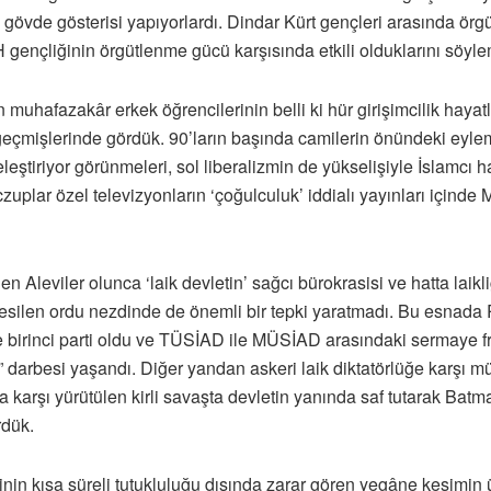
 gövde gösterisi yapıyorlardı. Dindar Kürt gençleri arasında örgüt
gençliğinin örgütlenme gücü karşısında etkili olduklarını söy
 muhafazakâr erkek öğrencilerinin belli ki hür girişimcilik hay
eçmişlerinde gördük. 90’ların başında camilerin önündeki eylemle
leştiriyor görünmeleri, sol liberalizmin de yükselişiyle İslamcı h
uplar özel televizyonların ‘çoğulculuk’ iddialı yayınları içi
len Aleviler olunca ‘laik devletin’ sağcı bürokrasisi ve hatta laik
kesilen ordu nezdinde de önemli bir tepki yaratmadı. Bu esnada 
e birinci parti oldu ve TÜSİAD ile MÜSİAD arasındaki sermaye f
arbesi yaşandı. Diğer yandan askeri laik diktatörlüğe karşı mü
na karşı yürütülen kirli savaşta devletin yanında saf tutarak Ba
rdük.
inin kısa süreli tutukluluğu dışında zarar gören yegâne kesimin