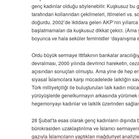
genç kadınlar olduğu söylenebilir. Kuşkusuz bu gen
tarafından kollarından çekilmeleri, itilmeleri vs
doğurdu. 2002’de iktidara gelen AKP’nin yıllarca 
başlatmamaları da kuşkusuz dikkat çekici. (Ama y
boyunca ve hala seküler feministler ‘dayanışma eks
Ordu büyük sermaye ittifakının bankalar aracılığı
devralması, 2000 yılında devrimci hareketin, cezaev
açısından sonuçları olmuştu. Ama yine de hep en 
siyasal İslamcılara karşı mücadelede laikliğin s
Türk milliyetçiliği ile buluşturulan laik kadın müca
yürüyüşlerde genelkurmayın arkasında yürümek üzer
hegemonyayı kadınlar ve laiklik üzerinden sağlam
28 Şubat’ta esas olarak genç kadınların dışında bi
bürokrasiden uzaklaştırılma ve İslamcı sermayeni
gazıyla İslamcıların yaptıkları mağduriyet anal