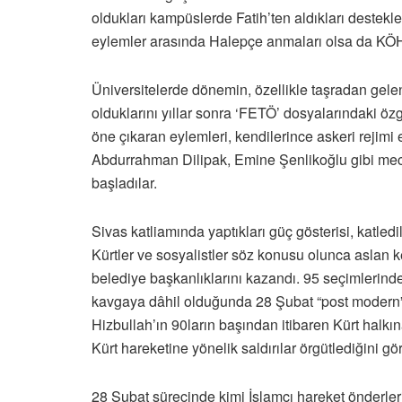
oldukları kampüslerde Fatih’ten aldıkları destekle
eylemler arasında Halepçe anmaları olsa da KÖH 
Üniversitelerde dönemin, özellikle taşradan gelen
olduklarını yıllar sonra ‘FETÖ’ dosyalarındaki özg
öne çıkaran eylemleri, kendilerince askeri rejimi e
Abdurrahman Dilipak, Emine Şenlikoğlu gibi mecz
başladılar.
Sivas katliamında yaptıkları güç gösterisi, katledi
Kürtler ve sosyalistler söz konusu olunca aslan 
belediye başkanlıklarını kazandı. 95 seçimlerind
kavgaya dâhil olduğunda 28 Şubat “post modern” d
Hizbullah’ın 90ların başından itibaren Kürt halkı
Kürt hareketine yönelik saldırılar örgütlediğini gö
28 Şubat sürecinde kimi İslamcı hareket önderler