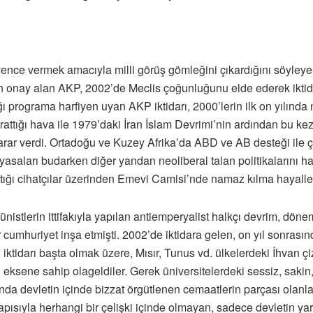
ce vermek amacıyla milli görüş gömleğini çıkardığını söyleyen
n onay alan AKP, 2002’de Meclis çoğunluğunu elde ederek iktida
ı programa harfiyen uyan AKP iktidarı, 2000’lerin ilk on yılınd
arattığı hava ile 1979’daki İran İslam Devrimi’nin ardından bu 
na karar verdi. Ortadoğu ve Kuzey Afrika’da ABD ve AB desteği ile
 yasaları budarken diğer yandan neoliberal talan politikalarını
ttığı cihatçılar üzerinden Emevi Camisi’nde namaz kılma hayalleri
ünistlerin ittifakıyla yapılan antiemperyalist halkçı devrim, dön
r cumhuriyet inşa etmişti. 2002’de iktidara gelen, on yıl sonrası
ktidarı başta olmak üzere, Mısır, Tunus vd. ülkelerdeki İhvan çi
l eksene sahip olageldiler. Gerek üniversitelerdeki sessiz, sakin
nda devletin içinde bizzat örgütlenen cemaatlerin parçası olanla
pısıyla herhangi bir çelişki içinde olmayan, sadece devletin yarat