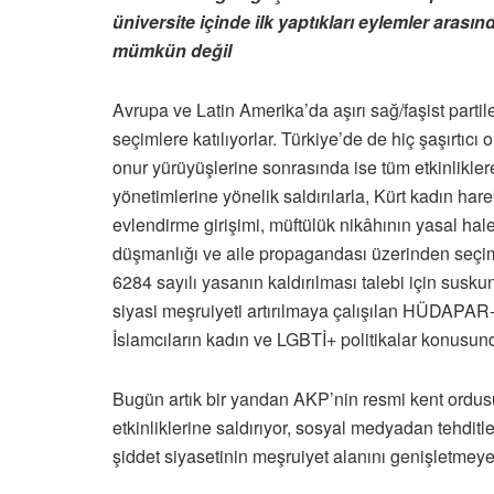
üniversite içinde ilk yaptıkları eylemler aras
mümkün değil
Avrupa ve Latin Amerika’da aşırı sağ/faşist part
seçimlere katılıyorlar. Türkiye’de de hiç şaşırtıc
onur yürüyüşlerine sonrasında ise tüm etkinlikle
yönetimlerine yönelik saldırılarla, Kürt kadın ha
evlendirme girişimi, müftülük nikâhının yasal h
düşmanlığı ve aile propagandası üzerinden seçim 
6284 sayılı yasanın kaldırılması talebi için susku
siyasi meşruiyeti artırılmaya çalışılan HÜDAPAR-H
İslamcıların kadın ve LGBTİ+ politikalar konusunda
Bugün artık bir yandan AKP’nin resmi kent ordusu 
etkinliklerine saldırıyor, sosyal medyadan tehdit
şiddet siyasetinin meşruiyet alanını genişletmeye 