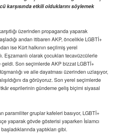
cü karşısında etkili olduklarını söylemek
 karşıtlığı üzerinden propaganda yaparak
a başladığı andan itibaren AKP, öncelikle LGBTİ+
an ise Kürt halkının seçilmiş yerel
dı. Eşzamanlı olarak çocukları tecavüzcülerle
e geldi. Son seçimlerde AKP bizzat LGBTİ+
düşmanlığı ve aile dayatması üzerinden uzlaşıyor,
çalışıldığını da görüyoruz. Son yerel seçimlerde
tkâr esprilerinin gündeme geliş biçimi siyasal
n paramiliter gruplar kafeleri basıyor, LGBTİ+
rekçe yaparak gövde gösterisi yaparken İslamcı
başladıklarında yaptıkları gibi.