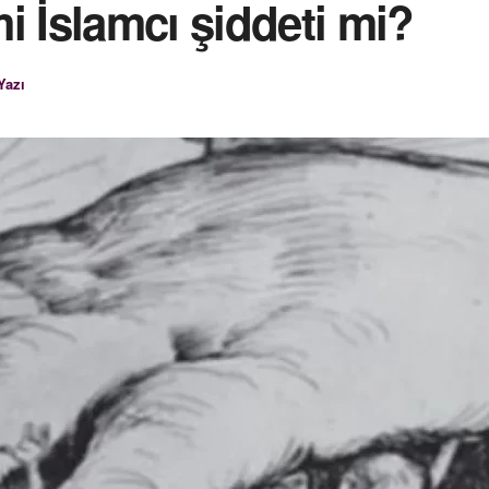
i İslamcı şiddeti mi?
Yazı