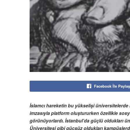
Facebook İle Paylaş
İslamcı hareketin bu yükselişi üniversitelerde
imzasıyla platform oluştururken özellikle sosya
görünüyorlardı. İstanbul’da güçlü oldukları ü
Üniversitesi gibi güçsüz oldukları kampüslerde