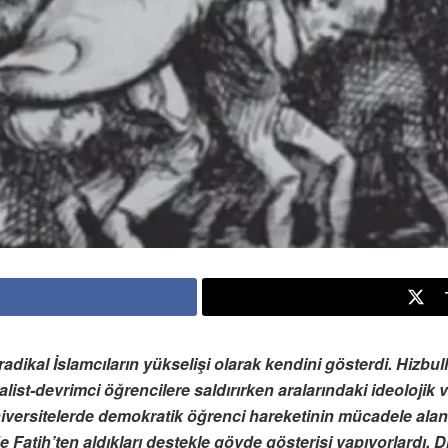
 radikal İslamcıların yükselişi olarak kendini gösterdi. Hizb
list-devrimci öğrencilere saldırırken aralarındaki ideolojik 
niversitelerde demokratik öğrenci hareketinin mücadele alanı
 Fatih’ten aldıkları destekle gövde gösterisi yapıyorlardı. 