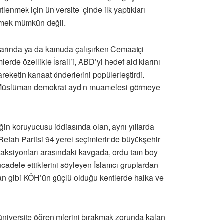
lenmek için üniversite içinde ilk yaptıkları
lemek mümkün değil.
atlarında ya da kamuda çalışırken Cemaatçi
rde özellikle İsrail’i, ABD’yi hedef aldıklarını
areketin kanaat önderlerini popülerleştirdi.
nde Müslüman demokrat aydın muamelesi görmeye
liğin koruyucusu iddiasında olan, aynı yıllarda
Refah Partisi 94 yerel seçimlerinde büyükşehir
raksiyonları arasındaki kavgada, ordu tam boy
cadele ettiklerini söyleyen İslamcı gruplardan
tman gibi KÖH’ün güçlü olduğu kentlerde halka ve
 üniversite öğrenimlerini bırakmak zorunda kalan