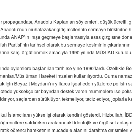
r propagandası, Anadolu Kaplanları söylemleri, düşük ücretli, 
 Anadolu’nun muhafazakâr girişimcilerinin sermaye birikimine hı
nunda ANAP’ın inişe geçmeye başlamasıyla esas çizgisine döner
h Partisi’nin tarihsel olarak bu sermaye kesiminin çıkarlarının t
rına karşı örgütlenmek amacıyla 1990 yılında MÜSİAD kuruldu
zinde eylemlere başlanılan tarih ise yine 1990’lardı. Özellikle
lümanları/Müslüman Hareket imzaları kullanılıyordu. Cuma nama
k için Beyazıt Meydanı’nı yıllarca işgal eden yüzlerce polisin 
 ötede yüksekçe bir bayırdan destek veren müminelere ise polis
dırıyor, saçlardan sürüklüyor, tekmeliyor, taciz ediyor, joplarla ka
dikal İslamcıların yükselişi olarak kendini gösterdi. Hizbullah, 
 öğrencilere saldırırken aralarındaki ideolojik ve örgütsel anlaş
ratik öğrenci hareketinin mücadele alanını daraltma girişimleri 