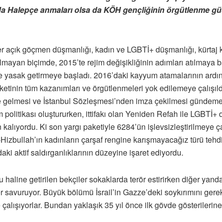
ında Halepçe anmaları olsa da KÖH gençliğinin örgütlenme gü
iler açık göçmen düşmanlığı, kadın ve LGBTİ+ düşmanlığı, kürtaj
ı olmayan biçimde, 2015’te rejim değişikliğinin adımları atılmay
re yasak getirmeye başladı. 2016’daki kayyum atamalarının ardınd
reketinin tüm kazanımları ve örgütlenmeleri yok edilemeye çalışıl
ale gelmesi ve İstanbul Sözleşmesi’nden imza çekilmesi gündem
politikası oluştururken, ittifakı olan Yeniden Refah ile LGBTİ+ 
n kalıyordu. Ki son yargı paketiyle 6284’ün işlevsizleştirilmeye 
izbullah’ın kadınların çarşaf rengine karışmayacağız türü tehdi
ki aktif saldırganlıklarının düzeyine işaret ediyordu.
haline getirilen bekçiler sokaklarda terör estirirken diğer yanda
ler savuruyor. Büyük bölümü İsrail’in Gazze’deki soykırımını ge
çalışıyorlar. Bundan yaklaşık 35 yıl önce ilk gövde gösterilerine 