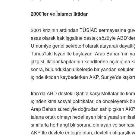
2000’ler ve İslamcı iktidar
2001 krizinin ardından TÜSİAD sermayesine güven
esas olarak Irak işgaline destek sözüyle ABD’de
Umumiye genel sekreteri olarak atayarak dayattığ
Tunus’taki isyan ile başlayan “Arap Baharı”nın y
çizgisi, iktidar kapılarının kendilerine açıldığı
sonra, bulundukları ülkelerde bir yandan seküler
içinde iktidarı kaybederken AKP, Suriye’de kışkır
İran’da ABD destekli Şah’a karşı Mollalar ile kom
içinden kimi sosyal politikaları da önceleyerek bi
Arap Baharı süreciyle doğrudan sahip çıkan AKP i
talana ortak olmayı hedefleyen bir siyasal sınıfsa
sınıflarla herhangi bir sorunu olmayan ve sonrası
AKP ile devlete entegre olan, devletin oligarşik ya