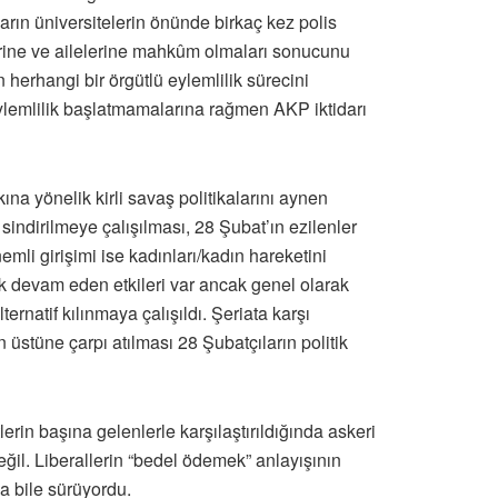
arın üniversitelerin önünde birkaç kez polis
rlerine ve ailelerine mahkûm olmaları sonucunu
herhangi bir örgütlü eylemlilik sürecini
eylemlilik başlatmamalarına rağmen AKP iktidarı
a yönelik kirli savaş politikalarını aynen
 sindirilmeye çalışılması, 28 Şubat’ın ezilenler
li girişimi ise kadınları/kadın hareketini
k devam eden etkileri var ancak genel olarak
ternatif kılınmaya çalışıldı. Şeriata karşı
üstüne çarpı atılması 28 Şubatçıların politik
erin başına gelenlerle karşılaştırıldığında askeri
ğil. Liberallerin “bedel ödemek” anlayışının
a bile sürüyordu.