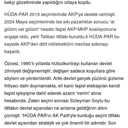
bekçi gözetiminde yapıldığını ortaya koydu.
H
Ü
DA-PAR 2019 seçimlerinde AKP'ye destek vermiş
ti.
2024 May
ı
s se
çimlerinde ise sıkı pazarlıklar sonucu
“
al
g
ülü
m ver g
ülüm” hesabı faşist AKP-MHP koalisyonuna
angaje oldu, yerli Taliban ittifakı kuruldu
.
5 H
Ü
DA-PAR bu
sayede AKP'
den d
ö
rt milletvekilini meclise sokmayı
başardı.
Özcesi, 1990’lı yıllarda hizbulkontrayı kullanan devlet
zihniyeti değişmemiştir; değişen sadece koşullara göre
söylem ve yöntemlerdir. Artık devlet gerçek yüzünü gizleme
ihtiyacı dahi duymamakta, eli kanlı faşist elebaşıları kendi
faşist işleyişine dahil ederek azami “verim” alma
hesabında. Zaten seçim sonrası Süleyman Soylu bu
ittifakın devlet açısından ne anlama geldiğinin altını
çizmişti:
“
H
Ü
DA PAR'ın AK Parti'yle kurduğu seçim ittifakı
devlet açısından stratejik ve ç
ok
ö
nemli bir adımdır. Son