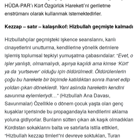
HÜDA-PAR’ı Kürt Özgürlük Hareketi’ni geriletme
enstrümanı olarak kullanmak istemektedirler.
Kezzap
– satır – kalaşnikof: Hizbullah geçmişte kalmadı
Hizbullahçılar geçmişteki işkence seanslarını, kanlı
cinayetlerini unutturma, kendilerine y
ö
nelik derinlere
işlemiş toplumsal tepkiyi yumuşatma çabasındalar:
“
Evet, o
işler yanlıştı, olmamalı
yd
ı, aşırıya kaçıldı ama k
imse
‘
Kürt
’
ya da
‘
yurtsever
’
olduğu için
ö
ldürülmedi. Öldürülenlerin
çoğu bu harekete bir biçimde katıldıktan sonra ihanet edip
yoldan çı
kan d
ö
neklerdi. Yani aslında hareketin kendini
savunma eylemleriydi…
” (Hizbullah Ana Davası,
Savunmalar) Özellikle o d
ö
nem çocuk yaşta olan genç
kuşaklar içerisinde bu propagandayla kendilerini aklama
yoluna gidiyorlar. Bunların sü
tten
çıkan ak kaşık olmadıkları
Kürdistan sokaklarını balta ve satırlarla istila ettikleri,
“
Hizbullah kezzap timleri”ni devreye soktukları, Turan