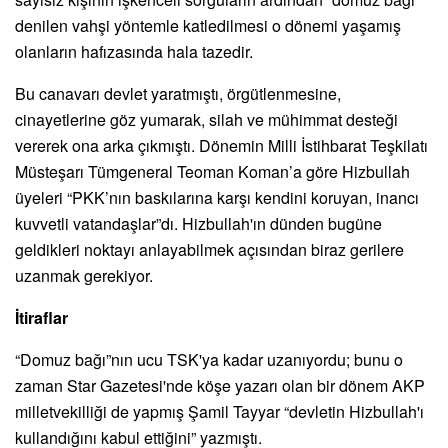
denilen vahşi yöntemle katledilmesi o dönemi yaşamış
olanların hafızasında hala tazedir.
Bu canavarı devlet yaratmıştı, örgütlenmesine,
cinayetlerine göz yumarak, silah ve mühimmat desteği
vererek ona arka çıkmıştı. Dönemin Milli İstihbarat Teşkilatı
Müsteşarı Tümgeneral Teoman Koman’a göre Hizbullah
üyeleri “PKK’nın baskılarına karşı kendini koruyan, inancı
kuvvetli vatandaşlar”dı. Hizbullah'ın dünden bugüne
geldikleri noktayı anlayabilmek açısından biraz gerilere
uzanmak gerekiyor.
İtiraflar
“Domuz bağı”nın ucu TSK'ya kadar uzanıyordu; bunu o
zaman Star Gazetesi'nde köşe yazarı olan bir dönem AKP
milletvekilliği de yapmış Şamil Tayyar “devletin Hizbullah'ı
kullandığını kabul ettiğini” yazmıştı.