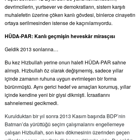
devrimcilerin, yurtsever ve demokratların, sistem karşıtı
muhalefetin üzerine çöken kanlı gövdesi, binlerce cinayetin
ortaya serilmesinden istense de kaçınılamıyordu.
H
Ü
DA-PAR: Kanlı geçmişin heveskâ
r miras
çısı
Geldik 2013 sonlarına…
Bu kez Hizbullah yerine onun halefi HÜDA-PAR sahne
almıştı. Hizbullah öz olarak değişmemiş, sadece yıllar
içinde zamanın ruhuna uygun evrimleşen bir forma
bürünmüştü. Aynı gerici hedef ve amaçları korumuş, yıllar
içinde kendine yeni bir giysi dikmişti. İcraatlarını
sahnelemesi gecikmedi.
Kurulduktan bir yıl sonra 2013 Kasım başında BDP
’
nin
Batman
’
da yürüttüğü seçim çalışmalarını engellemeye
çalışan Hizbullah, son kanı d
ö
kmesinin üzerinden geçen