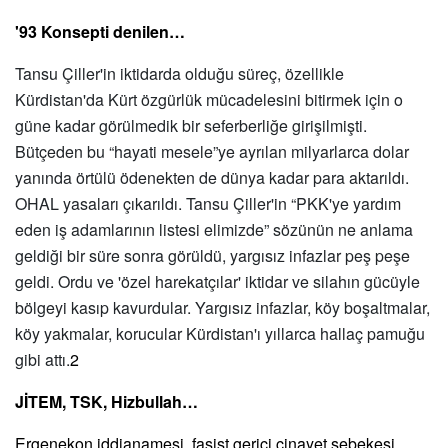
'93 Konsepti denilen…
Tansu Çiller'in iktidarda olduğu süreç,
ö
zellikle
Kürdistan'da Kürt
ö
zgürlük mücadelesini bitirmek iç
in o
g
üne kadar g
ö
rülmedik bir seferberliğe girişilmiş
ti.
B
ütçeden bu
“
hayati mesele”ye ayrılan milyarlarca dolar
yanında
ö
rtülü ödenekten de dünya kadar para aktarıldı.
OHAL yasaları çıkarıldı. Tansu Çiller'in
“
PKK'ye yardım
eden iş adamlarının listesi elimizde” s
ö
zünün ne anlama
geldiği bir süre sonra g
ö
rüldü, yargısız infazlar peş peşe
geldi. Ordu ve '
ö
zel harekatçılar' iktidar ve silahın gücüyle
b
ö
lgeyi kasıp kavurdular. Yargısız infazlar, k
ö
y boşaltmalar,
k
ö
y yakmalar, korucular Kürdistan'ı yıllarca hallaç pamuğu
gibi attı.
2
JİTEM, TSK, Hizbullah…
Ergenekon iddianamesi, faşist gerici cinayet şebekesi