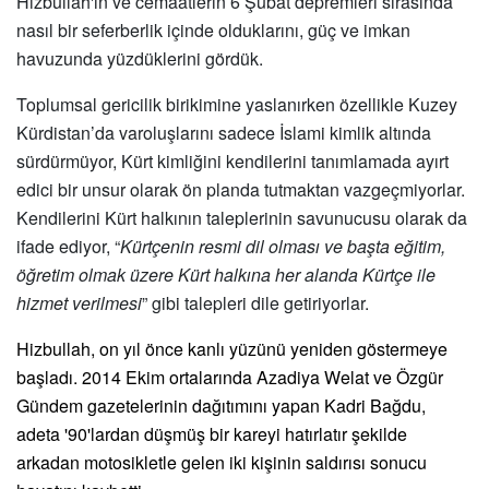
Hizbullah'ın ve cemaatlerin 6 Şubat depremleri sırası
nda
nas
ıl bir seferberlik içinde olduklarını, güç ve imkan
havuzunda yüzdüklerini g
ö
rdük.
Toplumsal gericilik birikimine yaslanırken
ö
zellikle Kuzey
Kü
rdistan
’
da varoluşlarını sadece İslami kimlik altında
sürdürmüyor, Kürt kimliğini kendilerini tanımlamada ayırt
edici bir unsur olarak
ö
n planda tutmaktan vazgeçmiyorlar.
Kendilerini Kürt halkının taleplerinin savunucusu olarak da
ifade ediyor,
“
Kürtçenin resmi dil olması ve baş
ta e
ğitim,
öğretim olmak üzere Kürt halkına her alanda Kürtçe ile
hizmet verilmesi
” gibi talepleri dile getiriyorlar.
Hizbullah, on yıl
ö
nce kanlı yüzünü yeniden g
ö
stermeye
başladı. 2014 Ekim ortalarında Azadiya Welat ve Özgü
r
G
ündem gazetelerinin dağıtımını yapan Kadri Bağdu,
adeta '90'lardan düşmüş bir kareyi hatırlatır şekilde
arkadan motosikletle gelen iki kişinin saldırısı sonucu