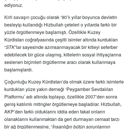
ediyoruz.
Kirli savaşın ç
ocu
ğu olarak ‘90
’
lı yıllar boyunca devletin
besleyip kullandığı Hizbullah çeteleri o yıllarda farklı bir
yüzle
ö
rgütlenmeye başlamıştı. Özellikle Kuzey
Kü
rdistan
co
ğrafyasında çeşitli isimler altında kurdukları
“
STK
”lar sayesinde azımsanmayacak bir kitleyi seferber
edebilecek bir güce ulaşmış, kitlelerin sosyal ihtiyaçlarına
seslenen biçimleri
ö
rgütlenme aracı olarak kullanmaya
başlamışlardı.
Çoğunluğu Kuzey Kü
rdistan
’
da olmak üzere farklı isimlerle
kurdukları yüze yakı
n derne
ği
‘
Peygamber Sevdalıları
Platformu
’
adı altında toplayıp,
ö
zellikle 2007
’
den sonra
geniş katılımlı
mitingler
ö
rgütlemeye başladılar. Hizbullah,
AKP
’
den farklı olduklarını iddia eden fakat onların
olanaklarını kullanmaktan da geri durmayan cemaat tarzı
bir ağ örgütlenmesine,
“
İnsanlığın bütün sorunlarının