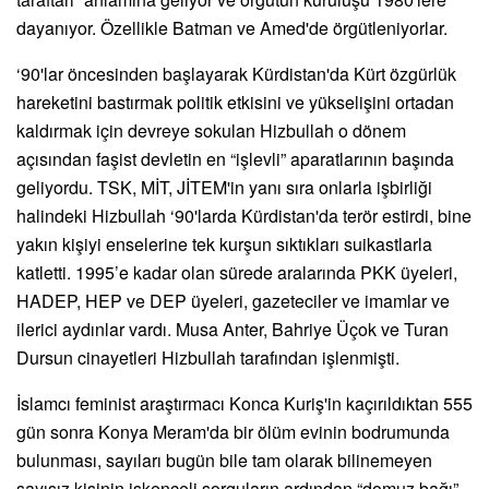
dayanıyor. Özellikle Batman ve Amed'de örgütleniyorlar.
‘90'lar öncesinden başlayarak Kürdistan'da Kürt özgürlük
hareketini bastırmak politik etkisini ve yükselişini ortadan
kaldırmak için devreye sokulan Hizbullah o dönem
açısından faşist devletin en “işlevli” aparatlarının başında
geliyordu. TSK, MİT, JİTEM'in yanı sıra onlarla işbirliği
halindeki Hizbullah ‘90'larda Kürdistan'da terör estirdi, bine
yakın kişiyi enselerine tek kurşun sıktıkları suikastlarla
katletti. 1995’e kadar olan sürede aralarında PKK üyeleri,
HADEP, HEP ve DEP üyeleri, gazeteciler ve imamlar ve
ilerici aydınlar vardı. Musa Anter, Bahriye Üçok ve Turan
Dursun cinayetleri Hizbullah tarafından işlenmişti.
İslamcı feminist araştırmacı Konca Kuriş'in kaçırıldıktan 555
gün sonra Konya Meram'da bir ölüm evinin bodrumunda
bulunması, sayıları bugün bile tam olarak bilinemeyen
sayısız kişinin işkenceli sorguların ardından “domuz bağı”