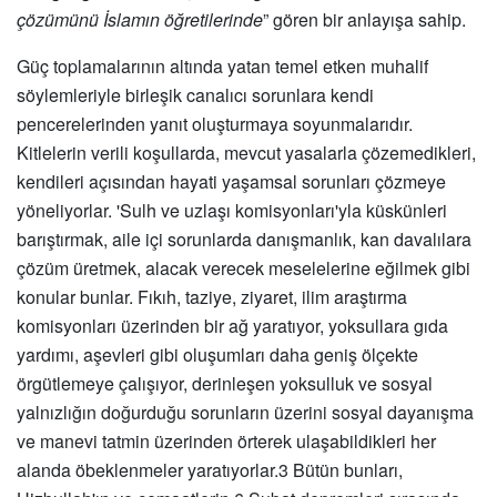
çözümünü İslamın öğretilerinde
” g
ö
ren bir anlayışa sahip.
Güç toplamalarını
n alt
ında yatan temel etken muhalif
s
ö
ylemleriyle birleş
ik canal
ıcı sorunlara kendi
pencerelerinden yanıt oluşturmaya soyunmalarıdır.
Kitlelerin verili koşullarda, mevcut yasalarla çözemedikleri,
kendileri açısından hayati yaşamsal sorunları çözmeye
y
ö
neliyorlar. 'Sulh ve uzlaşı komisyonları'yla küskünleri
barıştırmak, aile içi sorunlarda danışmanlık, kan davalılara
çözüm üretmek, alacak verecek meselelerine eğilmek gibi
konular bunlar. Fıkıh, taziye, ziyaret, ilim araştırma
komisyonları üzerinden bir ağ yaratıyor, yoksullara gıda
yardımı, aşevleri gibi oluşumları daha geniş ölçekte
ö
rgütlemeye çalışıyor, derinleşen yoksulluk ve sosyal
yalnızlığı
n do
ğurduğu sorunların üzerini sosyal dayanışma
ve manevi tatmin üzerinden
ö
rterek ulaşabildikleri her
alanda
ö
beklenmeler yaratıyorlar.
3 Bütün bunları,