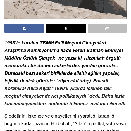
1993'te kurulan TBMM Faili Meçhul Cinayetleri
Araştırma Komisyonu’na ifade veren Batman Emniyet
Müdürü Öztürk Şimşek “ne yazık ki, Hizbullah örgütü
mensupları bir dönem askerlerden yardım gördüler.
Buradaki bazı askeri birliklerde silahlı eğitim yaptılar,
lojistik destek gördüler” diyecekti (abç). E
mekli
Koramiral Atilla Kıyat
“
1990
’
lı yıllarda işlenen faili
meçhul cinayetler devlet politikası
yd
ı” dedi. Daha fazla
kaçınamayacakları -nedendir bilinmez- malumu ilan etti
Şiddetinin, işkence ve cinayetlerinin yarattığı karanlığı
bugüne kadar uzanan Hizbullah, “Allah’ın partisi, yolu veya
taraftarı” anlamına geliyor ve örgütün kuruluşu 1980'lere