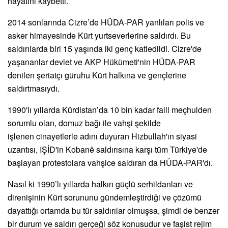
hayatını kaybetti.
2014 sonlarında Cizre’de HÜDA-PAR yanlıları polis ve
asker himayesinde Kürt yurtseverlerine saldırdı. Bu
saldırılarda biri 15 yaşında iki genç katledildi. Cizre'de
yaşananlar devlet ve AKP Hükümeti'nin HÜDA-PAR
denilen şeriatçı güruhu Kürt halkına ve gençlerine
saldırtmasıydı.
1990'lı yıllarda Kürdistan’da 10 bin kadar faili meçhulden
sorumlu olan, domuz bağı ile vahşi şekilde
işlenen cinayetlerle adını duyuran Hizbullah'ın siyasi
uzantısı, IŞİD'in Kobanê saldırısına karşı tüm Türkiye'de
başlayan protestolara vahşice saldıran da HÜDA-PAR'dı.
Nasıl ki 1990’lı yıllarda halkın güçlü serhildanları ve
direnişinin Kürt sorununu gündemleştirdiği ve çözümü
dayattığı ortamda bu tür saldırılar olmuşsa, şimdi de benzer
bir durum ve saldırı gerçeği söz konusudur ve faşist rejim