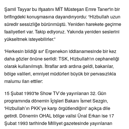
Şamil Tayyar bu ifşaatını MİT Müsteşarı Emre Taner'in bir
brifingdeki konuşmasına dayandırıyordu: “Hizbullah uzun
süredir sessizliğe bürünmüştü. Yeniden harekete geçirme
faaliyetleri var. Takip ediyoruz. Yakında yeniden seslerini
yükseltmek isteyebilirler.”
'Herkesin bildiği sır' Ergenekon iddianamesinde bir kez
daha gözler önüne serildi: TSK, Hizbullah'ın cephaneliği
olarak kullanılmıştı. İtiraflar ardı ardına geldi, bakanlar,
bölge valileri, emniyet müdürleri büyük bir pervasızlıkla
malumu ilan ettiler:
15 Şubat 1993'te Show TV’de yayınlanan 32. Gün
programında dönemin İçişleri Bakanı İsmet Sezgin,
'Hizbullah’ın PKK’ye karşı örgütlendiğini' açıkça dile
getirdi. Dönemin OHAL bölge valisi Ünal Erkan ise 17
Şubat 1993 tarihinde Milliyet gazetesinde yayınlanan