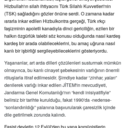
Hizbullah'ın silah ihtiyacını Türk Silahlı Kuvvetleri'nin
(TSK) sağladığını gözler önüne serdi. O zamana kadar
ısrarla inkar edilen Hizbulkontra gerçeği, Türk ırkçı
faşizminin apoletli kanadıyla dinci gericiliğin, ezilen bir
halkın özgürlük talebi söz konusu olduğunda nasıl kardeş
kardeş bir arada olabileceklerini, bu amaç uğruna nasıl
kanlı bir işbirliği sergileyebileceklerini gösteriyordu.
Yaşananlar, art arda dilleri çözülenleri susturmak mümkün
olmayınca, bu kanlı cinayet şebekesinin varlığının
ö
nemli
r
ö
tuşlarla itiraf edilmesidir. Şimdiye kadar
“
zinhar, yalan
”
denilerek varlığı inkar edilen JİTEM'in mevcudiyeti,
Jandarma Genel Komutanlığı'nın
“
kendi inisiyatifiyle”
belirsiz bir tarihte kurulduğu, fakat 1990'da -nedense-
“
sonlandırıldığı” yalanına başvurularak çaresizlik içinde
dile getirilmek zorunda kalındı.
Faşist devletin 12 Eylül'den bu yana komünistlerin,