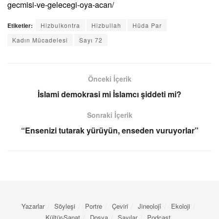
gecmisi-ve-gelecegi-oya-acan/
Etiketler:
Hizbulkontra
Hizbullah
Hüda Par
Kadın Mücadelesi
Sayı 72
Önceki İçerik
İslami demokrasi mi İslamcı şiddeti mi?
Sonraki İçerik
“Ensenizi tutarak yürüyün, enseden vuruyorlar”
Yazarlar
Söyleşi
Portre
Çeviri
Jineolojî
Ekoloji
Kültür-Sanat
Dosya
Sayılar
Podcast