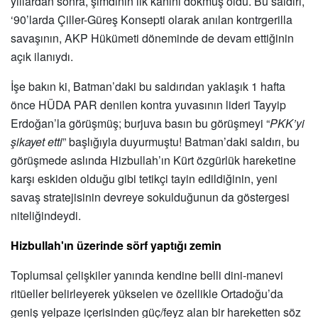
yıllardan sonra, şimdinin ilk kanını d
ö
kmüş oldu. Bu saldırı,
‘
90
’
larda Ç
iller-G
üreş Konsepti olarak anılan kontrgerilla
savaşının, AKP Hükümeti d
ö
neminde de devam ettiğinin
açık ilanı
yd
ı.
İşe bakın ki, Batman
’
daki bu saldırıdan yaklaşık 1 hafta
ö
nce H
Ü
DA PAR denilen kontra yuvasının lideri Tayyip
Erdoğan
’
la g
ö
rüşmüş; burjuva basın bu g
ö
rüşmeyi
“
PKK
’
yi
şikayet etti
” başlığıyla duyurmuştu! Batman
’
daki saldırı, bu
g
ö
rüşmede aslında Hizbullah’ın Kürt
ö
zgürlük hareketine
karşı eskiden olduğu gibi tetikçi tayin edildiğinin, yeni
savaş stratejisinin devreye sokulduğunun da g
ö
stergesi
niteliğindeydi.
Hizbullah'ın üzerinde s
ö
rf yaptığı zemin
Toplumsal çelişkiler yanında kendine belli dini-manevi
ritüeller belirleyerek yükselen ve
ö
zellikle Ortadoğu
’
da
geniş yelpaze içerisinden güç/feyz alan bir hareketten s
ö
z