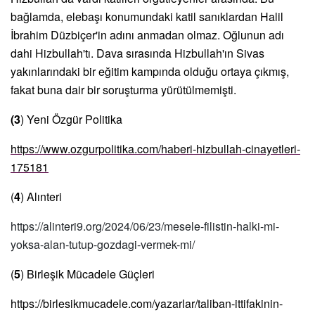
bağlamda, elebaşı konumundaki katil sanıklardan Halil
İbrahim Düzbiçer'in adını anmadan olmaz. Oğlunun adı
dahi Hizbullah'tı. Dava sırasında Hizbullah'ın Sivas
yakınlarındaki bir eğitim kampında olduğu ortaya çıkmış,
fakat buna dair bir soruşturma yürütülmemişti.
(3
) Yeni Özgür Politika
https://www.ozgurpolitika.com/haberi-hizbullah-cinayetleri-
175181
(
4
) Alınteri
https://alinteri9.org/2024/06/23/mesele-filistin-halki-mi-
yoksa-alan-tutup-gozdagi-vermek-mi/
(
5
) Birleşik Mücadele Güçleri
https://birlesikmucadele.com/yazarlar/taliban-ittifakinin-