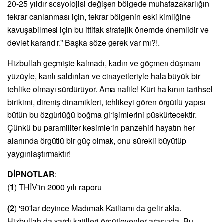
20-25 yıldır sosyolojisi değiş
en b
ö
lgede muhafazakarlığın
tekrar canlanması için, tekrar b
ö
lgenin eski kimliğine
kavuşabilmesi için bu ittifak stratejik
ö
nemde
ö
nemlidir ve
devlet kararıdır.” Başka s
ö
ze gerek var mı
?!.
Hizbullah geçmişte kalmadı, kadın ve göçmen düşmanı
yüzüyle, kanlı saldırıları ve cinayetleriyle hala büyük bir
tehlike olmayı sürdürüyor. Ama nafile! Kürt halkının tarihsel
birikimi, direniş dinamikleri, tehlikeyi gören örgütlü yapısı
bütün bu özgürlüğü boğma girişimlerini püskürtecektir.
Çünkü bu paramiliter kesimlerin panzehiri hayatın her
alanında örgütlü bir güç olmak, onu sürekli büyütüp
yaygınlaştırmaktır!
DİPNOTLAR:
(
1
) THİV'in 2000 yılı raporu
(2
) '90'lar deyince Madımak Katliamı da gelir akla.
Hizbullah da vardı katilleri örgütleyenler arasında. Bu