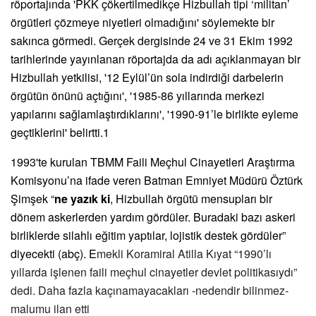
röportajında 'PKK çökertilmedikçe Hizbullah tipi ‘militan’
örgütleri çözmeye niyetleri olmadığını' söylemekte bir
sakınca görmedi. Gerçek dergisinde 24 ve 31 Ekim 1992
tarihlerinde yayınlanan röportajda da adı açıklanmayan bir
Hizbullah yetkilisi, '12 Eylül’ün sola indirdiği darbelerin
örgütün önünü açtığını', '1985-86 yıllarında merkezi
yapılarını sağlamlaştırdıklarını', '1990-91’le birlikte eyleme
geçtiklerini' belirtti.1
1993'te kurulan TBMM Faili Meçhul Cinayetleri Araştırma
Komisyonu’na ifade veren Batman Emniyet Müdürü Öztürk
Şimşek “
ne yazık ki
, Hizbullah örgütü mensupları bir
dönem askerlerden yardım gördüler. Buradaki bazı askeri
birliklerde silahlı eğitim yaptılar, lojistik destek gördüler”
diyecekti (abç). E
mekli Koramiral Atilla Kıyat
“
1990
’
lı
yıllarda işlenen faili meçhul cinayetler devlet politikası
yd
ı”
dedi. Daha fazla kaçınamayacakları -nedendir bilinmez-
malumu ilan etti