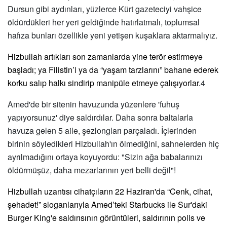
Dursun
gibi aydınları
, y
üzlerce Kürt gazeteciyi vahşice
ö
ldürdükleri her yeri geldiğinde hatırlatmalı, toplumsal
hafıza bunları özellikle yeni yetişen kuşaklara aktarmalıyız.
Hizbullah artıkları son zamanlarda yine terör estirmeye
başladı; ya Filistin’i ya da “yaşam tarzlarını” bahane ederek
korku salıp halkı sindirip manipüle etmeye çalışıyorlar.
4
Amed'de bir sitenin havuzunda yüzenlere 'fuhuş
yapıyorsunuz' diye saldırdılar. Daha sonra baltalarla
havuza gelen 5 aile, şezlongları parçaladı. İçlerinden
birinin sö
yledikleri Hizbullah'ın
ö
lmediğini, sahnelerden hiç
ayrılmadığını ortaya koyuyordu: "Sizin ağa babalarınızı
öldürmüşüz, daha mezarlarının yeri belli değ
il"!
Hizbullah uzantısı cihatçıların 22 Haziran'da “Cenk, cihat,
şehadet!” sloganlarıyla Amed’teki Starbucks ile Sur'daki
Burger King'e saldırısının görüntüleri, saldırının polis ve