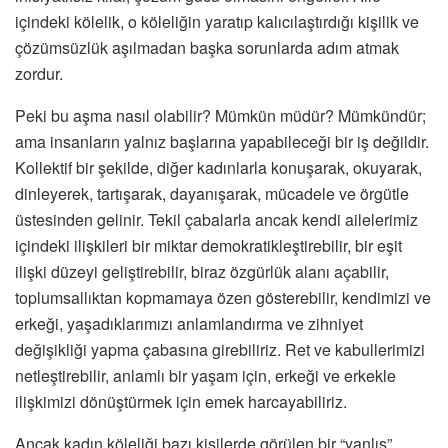
içindeki kölelik, o köleliğin yaratıp kalıcılaştırdığı kişilik ve
çözümsüzlük aşılmadan başka sorunlarda adım atmak
zordur.
Peki bu aşma nasıl olabilir? Mümkün müdür? Mümkündür;
ama insanların yalnız başlarına yapabileceği bir iş değildir.
Kollektif bir şekilde, diğer kadınlarla konuşarak, okuyarak,
dinleyerek, tartışarak, dayanışarak, mücadele ve örgütle
üstesinden gelinir. Tekil çabalarla ancak kendi ailelerimiz
içindeki ilişkileri bir miktar demokratikleştirebilir, bir eşit
ilişki düzeyi geliştirebilir, biraz özgürlük alanı açabilir,
toplumsallıktan kopmamaya özen gösterebilir, kendimizi ve
erkeği, yaşadıklarımızı anlamlandırma ve zihniyet
değişikliği yapma çabasına girebiliriz. Ret ve kabullerimizi
netleştirebilir, anlamlı bir yaşam için, erkeği ve erkekle
ilişkimizi dönüştürmek için emek harcayabiliriz.
Ancak kadın köleliği bazı kişilerde görülen bir “yanlış”