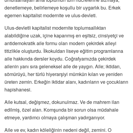
denetlemeye, belirlemeye koşullu bir uygarlık bu. Erkek
egemen kapitalist modernite ve ulus-devleti.
Ulus-devletli kapitalist modernite toplumsallıktan
alabildiğine uzak, içine kapanmış en eşitsiz, cinsiyetçi ve
antidemokratik aile formu olan modern çekirdek aileyi
titizlikle oluşturdu. İlkokuldan liseye eğitim programlarına
aile hakkında dersler koydu. Coğrafyamızda çekirdek
ailenin yanı sıra geleneksel aile de yaygın. Aile; iktidarı,
sömürüyü, her türlü hiyerarşiyi mümkün kılan ve yeniden
üreten zemin. Erkeğin iktidar alanı, kadınların ve çocukların
hapishanesi.
Aile kutsal, değişmez, dokunulmaz. Ve de mahrem ilan
edilmiş, özel alan. Komşunda bir sorun olsa müdahale
etmeye, yardımcı olmaya çalışman yadırganıyor.
Aile ve ev, kadın köleliğinin nedeni değil, zemini. O