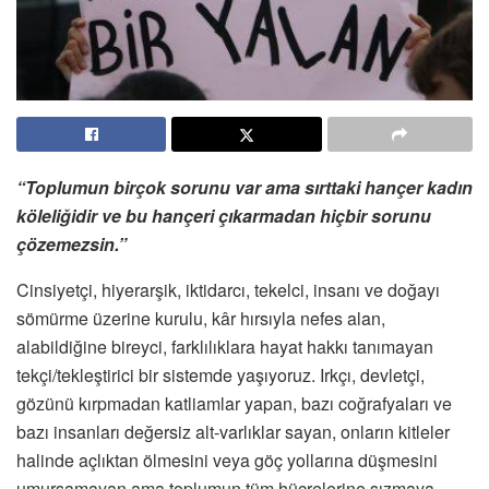
“Toplumun birçok sorunu var ama sırttaki hançer kadın
köleliğidir ve bu hançeri çıkarmadan hiçbir sorunu
çözemezsin.”
Cinsiyetçi, hiyerarşik, iktidarcı, tekelci, insanı ve doğayı
sömürme üzerine kurulu, kâr hırsıyla nefes alan,
alabildiğine bireyci, farklılıklara hayat hakkı tanımayan
tekçi/tekleştirici bir sistemde yaşıyoruz. Irkçı, devletçi,
gözünü kırpmadan katliamlar yapan, bazı coğrafyaları ve
bazı insanları değersiz alt-varlıklar sayan, onların kitleler
halinde açlıktan ölmesini veya göç yollarına düşmesini
umursamayan ama toplumun tüm hücrelerine sızmaya,