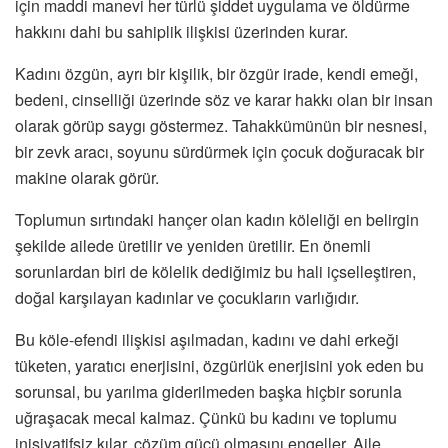
için maddi manevi her türlü şiddet uygulama ve öldürme
hakkını dahi bu sahiplik ilişkisi üzerinden kurar.
Kadını özgün, ayrı bir kişilik, bir özgür irade, kendi emeği,
bedeni, cinselliği üzerinde söz ve karar hakkı olan bir insan
olarak görüp saygı göstermez. Tahakkümünün bir nesnesi,
bir zevk aracı, soyunu sürdürmek için çocuk doğuracak bir
makine olarak görür.
Toplumun sırtındaki hançer olan kadın köleliği en belirgin
şekilde ailede üretilir ve yeniden üretilir. En önemli
sorunlardan biri de kölelik dediğimiz bu hali içselleştiren,
doğal karşılayan kadınlar ve çocukların varlığıdır.
Bu köle-efendi ilişkisi aşılmadan, kadını ve dahi erkeği
tüketen, yaratıcı enerjisini, özgürlük enerjisini yok eden bu
sorunsal, bu yarılma giderilmeden başka hiçbir sorunla
uğraşacak mecal kalmaz. Çünkü bu kadını ve toplumu
inisiyatifsiz kılar, çözüm gücü olmasını engeller. Aile