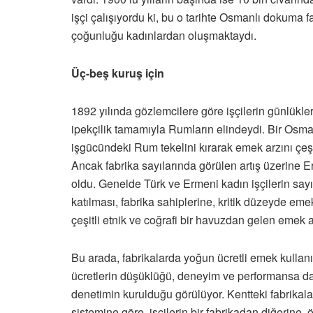
işçi çalışıyordu ki, bu o tarihte Osmanlı dokuma 
çoğunluğu kadınlardan oluşmaktaydı.
Üç-beş kuruş için
1892 yılında gözlemcilere göre işçilerin günlükl
ipekçilik tamamıyla Rumların elindeydi. Bir Osmanl
işgücündeki Rum tekelini kırarak emek arzını çeşi
Ancak fabrika sayılarında görülen artış üzerine Er
oldu. Genelde Türk ve Ermeni kadın işçilerin sayı
katılması, fabrika sahiplerine, kritik düzeyde em
çeşitli etnik ve coğrafi bir havuzdan gelen emek 
Bu arada, fabrikalarda yoğun ücretli emek kullanı
ücretlerin düşüklüğü, deneyim ve performansa day
denetimin kurulduğu görülüyor. Kentteki fabrikala
sistemine göre, işçilerin bir fabrikadan diğerine