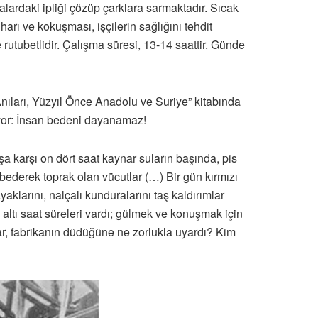
alardaki ipliği çözüp çarklara sarmaktadır. Sıcak
arı ve kokuşması, işçilerin sağlığını tehdit
 rutubetlidir. Çalışma süresi, 13-14 saattir. Günde
nıları, Yüzyıl Önce Anadolu ve Suriye” kitabında
liyor: İnsan bedeni dayanamaz!
şa karşı on dört saat kaynar suların başında, pis
ybederek toprak olan vücutlar (…) Bir gün kırmızı
aklarını, nalçalı kunduralarını taş kaldırımlar
 altı saat süreleri vardı; gülmek ve konuşmak için
tlar, fabrikanın düdüğüne ne zorlukla uyardı? Kim