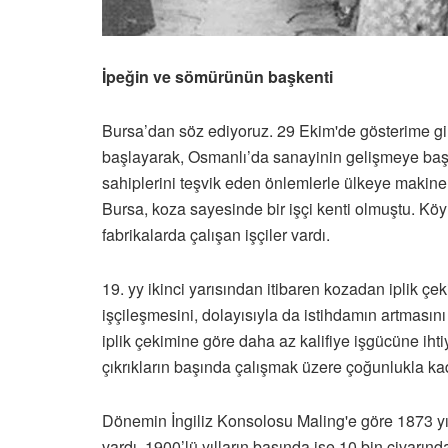
İpeğin ve sömürünün başkenti
Bursa’dan söz ediyoruz. 29 Ekim'de gösterime gire
başlayarak, Osmanlı’da sanayinin gelişmeye başlad
sahiplerini teşvik eden önlemlerle ülkeye makine
Bursa, koza sayesinde bir işçi kenti olmuştu. Köy
fabrikalarda çalışan işçiler vardı.
19. yy ikinci yarısından itibaren kozadan iplik ç
işçileşmesini, dolayısıyla da istihdamın artmasını
iplik çekimine göre daha az kalifiye işgücüne ihti
çıkrıkların başında çalışmak üzere çoğunlukla kad
Dönemin İngiliz Konsolosu Maling'e göre 1873 yı
vardı. 1900’lü yılların başında ise 10 bin civarın