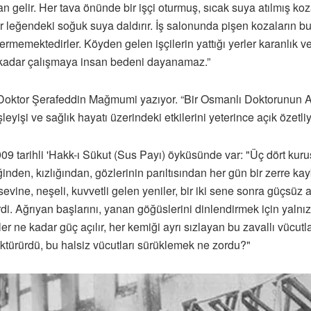
n gelir. Her tava önünde bir işçi oturmuş, sıcak suya atılmış koz
 leğendeki soğuk suya daldırır. İş salonunda pişen kozaların buh
rmemektedirler. Köyden gelen işçilerin yattığı yerler karanlık ve
bu kadar çalışmaya insan bedeni dayanamaz.”
n Doktor Şerafeddin Mağmumi yazıyor. “Bir Osmanlı Doktorunun A
leyişi ve sağlık hayatı üzerindeki etkilerini yeterince açık özet
909 tarihli 'Hakk-ı Sükut (Sus Payı) öyküsünde var: "Üç dört kuru
inden, kızlığından, gözlerinin parıltısından her gün bir zerre ka
evine, neşeli, kuvvetli gelen yeniler, bir iki sene sonra güçsüz ay
di. Ağrıyan başlarını, yanan göğüslerini dinlendirmek için yalnız
ler ne kadar güç açılır, her kemiği ayrı sızlayan bu zavallı vücu
döktürürdü, bu halsiz vücutları sürüklemek ne zordu?"