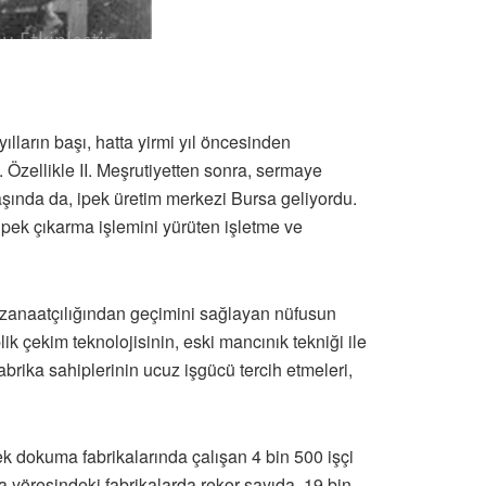
lların başı, hatta yirmi yıl öncesinden
 Özellikle II. Meşrutiyetten sonra, sermaye
aşında da, ipek üretim merkezi Bursa geliyordu.
ipek çıkarma işlemini yürüten işletme ve
ev zanaatçılığından geçimini sağlayan nüfusun
ik çekim teknolojisinin, eski mancınık tekniği ile
abrika sahiplerinin ucuz işgücü tercih etmeleri,
k dokuma fabrikalarında çalışan 4 bin 500 işçi
sa yöresindeki fabrikalarda rekor sayıda, 19 bin