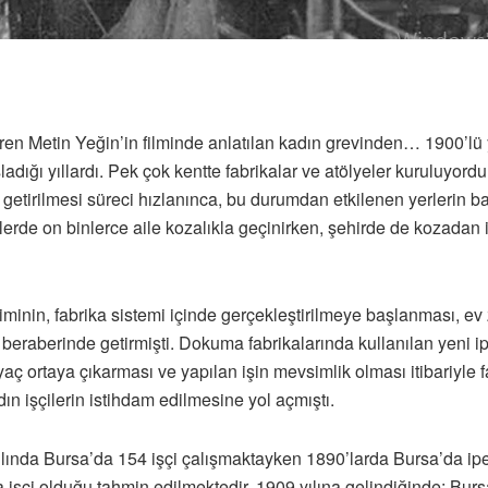
n Metin Yeğin’in filminde anlatılan kadın grevinden… 1900’lü yı
ığı yıllardı. Pek çok kentte fabrikalar ve atölyeler kuruluyordu.
 getirilmesi süreci hızlanınca, bu durumdan etkilenen yerlerin b
lerde on binlerce aile kozalıkla geçinirken, şehirde de kozadan 
ekiminin, fabrika sistemi içinde gerçekleştirilmeye başlanması, 
 beraberinde getirmişti. Dokuma fabrikalarında kullanılan yeni ipl
yaç ortaya çıkarması ve yapılan işin mevsimlik olması itibariyle f
ın işçilerin istihdam edilmesine yol açmıştı.
lında Bursa’da 154 işçi çalışmaktayken 1890’larda Bursa’da ipe
da işçi olduğu tahmin edilmektedir. 1909 yılına gelindiğinde; Bur