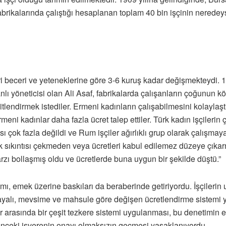
fabrikalarında çalıştığı hesaplanan toplam 40 bin işçinin nerede
eri beceri ve yeteneklerine göre 3-6 kuruş kadar değişmekteydi.
ı yöneticisi olan Ali Asaf, fabrikalarda çalışanların çoğunun köy
tlendirmek istediler. Ermeni kadınların çalışabilmesini kolaylaşt
meni kadınlar daha fazla ücret talep ettiler. Türk kadın işçileri
sı çok fazla değildi ve Rum işçiler ağırlıklı grup olarak çalışma
ek sıkıntısı çekmeden veya ücretleri kabul edilemez düzeye çıkar
arzı bollaşmış oldu ve ücretlerde buna uygun bir şekilde düştü.”
mı, emek üzerine baskıları da beraberinde getiriyordu. İşçilerin 
alı, mevsime ve mahsule göre değişen ücretlendirme sistemi yan
r arasında bir çeşit tezkere sistemi uygulanması, bu denetimin 
, önceki işverenin onayı olmaksızın geçmesi yasaklanıyordu.