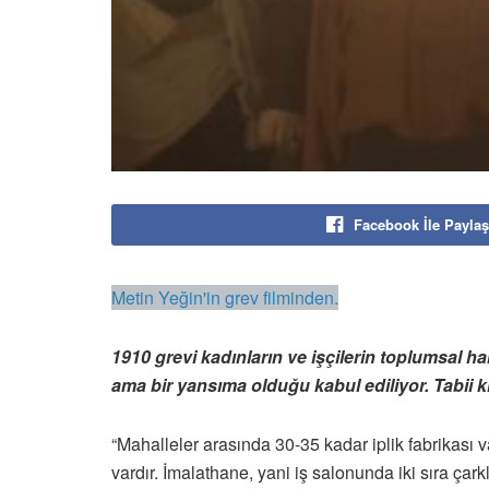
Facebook İle Paylaş
Metin Yeğin'in grev filminden.
1910 grevi kadınların ve işçilerin toplumsal ha
ama bir yansıma olduğu kabul ediliyor. Tabii k
“Mahalleler arasında 30-35 kadar iplik fabrikası v
vardır. İmalathane, yani iş salonunda iki sıra çar