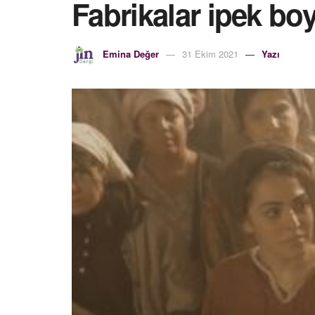
Fabrikalar ipek boy
Emina Değer
31 Ekim 2021
Yazı