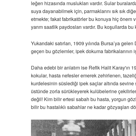
leğen hizasında muslukları vardır. Sular buralarda
suya dayanabilmek için, parmaklarını sık sık diğer
etmekte; fakat fabrikatörler bu konuya hiç önem ve
yarım saatlik paydosları vardır. Bu koşullarda 
Yukarıdaki satırları, 1909 yılında Bursa’ya gele
geçen bu gözlemler, ipek dokuma fabrikalarının iş
Daha edebi bir anlatım ise Refik Halit Karay'ın 1
kokular, hasta nefesler emerek zehirlenen, tazeliğ
kurdelesinin süslediği ipek saçlar altında sevine s
üstünde zorla sürükleyerek kulübelerine çekilirler
değil! Kim bilir ertesi sabah bu hasta, yorgun göz
bilir bu hastalıklı sabahlar ne kadar gözyaşları 