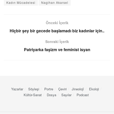
Kadın Mücadelesi
Nagihan Akarsel
Önceki İçerik
Hiçbir şey bir gecede başlamadı biz kadınlar için..
Sonraki İçerik
Patriyarka faşizm ve feminist isyan
Yazarlar
Söyleşi
Portre
Çeviri
Jineolojî
Ekoloji
Kültür-Sanat
Dosya
Sayılar
Podcast