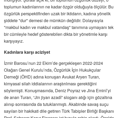
toplumun kadınlarının ne kadar özgür olduğuyla ölçülür. Bu
özgürlük perspektifinden uzak bir iktidarın, kadına yönelik
şiddete "dur" demesi de mümkün değildir. Dolayısıyla
"makbul kadın ve makbul vatandaş" tanımına uymayanı tek
bir cümleyle hedef gösterebilen dikta bir yönetimle karşı
karşıyayız.
Kadınlara karşı aciziyet
İzmir Barosu’nun 22 Ekim’de gerçekleşen 2022-2024
Olağan Genel Kurulu’nda, Özgürlük İçin Hukukçular
Derneği (ÖHD) adına konuşan Avukat Aryen Turan,
kimyasal silah iddialarının araştırılması gerektiğini
söylemişti. Konuşmasında, Deniz Poyraz ve Jina Eminî’yi
de anan Turan, “Jin jiyan azadî” sloganı atığı için gözaltına
alınıp sonrasında da tutuklanmıştı. Akabinde savaş suçu
sayılan bir hakikati dile getiren Türk Tabipler Birliği Başkanı
Prof. Şebnem Korur Fincancı jet hızıyla rehin alındı. Özelde