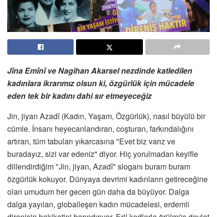
Jîna Emînî ve Nagihan Akarsel nezdinde katledilen
kadınlara ikrarımız olsun ki, özgürlük için mücadele
eden tek bir kadını dahi sır etmeyeceğiz
Jin, jiyan Azadî (Kadın, Yaşam, Özgürlük), nasıl büyülü bir
cümle. İnsanı heyecanlandıran, coşturan, farkındalığını
artıran, tüm tabuları yıkarcasına "Evet biz varız ve
buradayız, sizi var edeniz" diyor. Hiç yorulmadan keyifle
dillendirdiğim "Jin, jiyan, Azadî" sloganı buram buram
özgürlük kokuyor. Dünyaya devrimi kadınların getireceğine
olan umudum her gecen gün daha da büyüyor. Dalga
dalga yayılan, globalleşen kadın mücadelesi, erdemli
direnişin hakikatini barındırıyor. Eril kodlarla örülmüş devlet