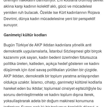
aklına karşı kadının kolektif aklı, gücü ve mücadelesi
yeniden ruh bulacak. Özelde ise Kürt kadınlarının Rojava
Devrimi, dünya kadın mücadelesine yeni bir perspektif
sunuyor.
Ganimetçi kültür kodları
Bugün Türkiye’de AKP iktidarı kadınlara yönelik anti
demokratik uygulamalarla, İstanbul Sözleşmesi gibi birçok
kazanımı yok sayan, kadın bedeni üzerinden fütursuzca
politika üreten, katleden, açıkça hedef gösteren ve kadını
düşürmek için özel savaş politikaları yürüten bir çizgide.
AKP iktidarı, demokratik bir toplum yaratma anlayışından
oldukça uzaktır. İslamcı, cihatçı, ganimetçi kültürel kodlarla
hareket eden bu iktidar; toplumsal cinsiyet eşitsizliğiyle bu
sorunu derinleştirmekte ve kadını toplum dışına iterek,
yoksullaştırarak adeta bir doğum makinesi konumuna
indirgiyor. Şurası açık ki; bir toplumun özgürlük düzeyi, o