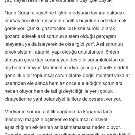
Narin Güran cinayetine ilişkin medyanın tavrına bakacak
olursak öncelikle meselenin politik boyutuna odaklanmak
gerekiyor. Çünkü gazeteciler, bu kısmı sürekli olarak
gözardı ederek asıl sorunun sistem olduğu gerçeğini
isteyerek ya da isteyerek de olsa “gizliyor”. Asıl sorunun
erkek sistemi, ataerkil yapı olduğu unutulurken, önlem
almayan çocukları korumayan devletin sorumlulukları da
hiç hatırlatılmıyor. Maalesef medya, çocuğa yönelik şiddeti
genellikle bir toplumsal sorun olarak değil, münferit vakalar
üzerinden ele alınca hem az önce ele aldığım sorunlara
neden oluyor hem de fail gizleyiciliği ile yeni çocuk
cinayetlerine yani potansiyel faillere de cesaret veriyor.
Medyanın sorunu politik bağlamında koparma tarzı,
meseleyi magazinleştiriyor ve toplumsal cinsiyet
eşitsizliğinin etkilerinin anlaşılmamasına neden oluyor.
Çocuğa yönelik şiddet, bu ülkenin sistematik ve derin köklü