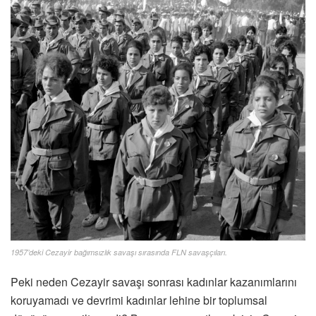
1957’deki Cezayir bağımsızlık savaşı sırasında FLN savaşçıları.
Peki neden Cezayir savaşı sonrası kadınlar kazanımlarını
koruyamadı ve devrimi kadınlar lehine bir toplumsal