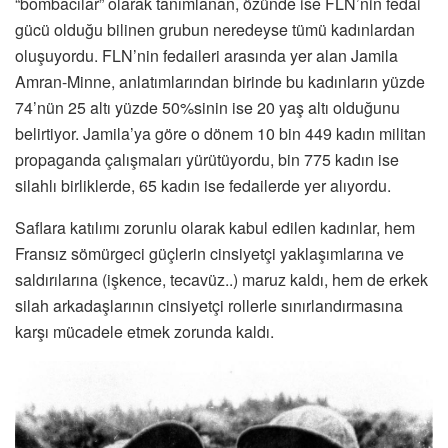
“bombacılar” olarak tanımlanan, özünde ise FLN’nin fedai
gücü olduğu bilinen grubun neredeyse tümü kadınlardan
oluşuyordu. FLN’nin fedaileri arasında yer alan Jamila
Amran-Minne, anlatımlarından birinde bu kadınların yüzde
74’nün 25 altı yüzde 50%sinin ise 20 yaş altı olduğunu
belirtiyor. Jamila’ya göre o dönem 10 bin 449 kadın militan
propaganda çalışmaları yürütüyordu, bin 775 kadın ise
silahlı birliklerde, 65 kadın ise fedailerde yer alıyordu.
Saflara katılımı zorunlu olarak kabul edilen kadınlar, hem
Fransız sömürgeci güçlerin cinsiyetçi yaklaşımlarına ve
saldırılarına (işkence, tecavüz..) maruz kaldı, hem de erkek
silah arkadaşlarının cinsiyetçi rollerle sınırlandırmasına
karşı mücadele etmek zorunda kaldı.