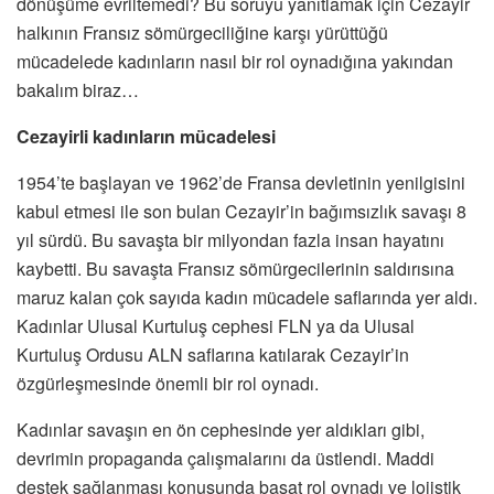
dönüşüme evriltemedi? Bu soruyu yanıtlamak için Cezayir
halkının Fransız sömürgeciliğine karşı yürüttüğü
mücadelede kadınların nasıl bir rol oynadığına yakından
bakalım biraz…
Cezayirli kadınların mücadelesi
1954’te başlayan ve 1962’de Fransa devletinin yenilgisini
kabul etmesi ile son bulan Cezayir’in bağımsızlık savaşı 8
yıl sürdü. Bu savaşta bir milyondan fazla insan hayatını
kaybetti. Bu savaşta Fransız sömürgecilerinin saldırısına
maruz kalan çok sayıda kadın mücadele saflarında yer aldı.
Kadınlar Ulusal Kurtuluş cephesi FLN ya da Ulusal
Kurtuluş Ordusu ALN saflarına katılarak Cezayir’in
özgürleşmesinde önemli bir rol oynadı.
Kadınlar savaşın en ön cephesinde yer aldıkları gibi,
devrimin propaganda çalışmalarını da üstlendi. Maddi
destek sağlanması konusunda başat rol oynadı ve lojistik