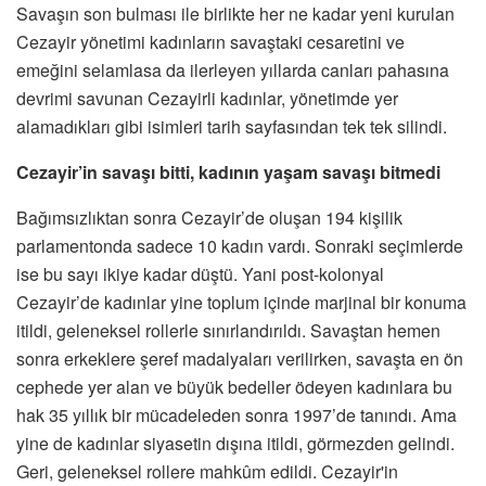
Savaşın son bulması ile birlikte her ne kadar yeni kurulan
Cezayir yönetimi kadınların savaştaki cesaretini ve
emeğini selamlasa da ilerleyen yıllarda canları pahasına
devrimi savunan Cezayirli kadınlar, yönetimde yer
alamadıkları gibi isimleri tarih sayfasından tek tek silindi.
Cezayir’in savaşı bitti, kadının yaşam savaşı bitmedi
Bağımsızlıktan sonra Cezayir’de oluşan 194 kişilik
parlamentonda sadece 10 kadın vardı. Sonraki seçimlerde
ise bu sayı ikiye kadar düştü. Yani post-kolonyal
Cezayir’de kadınlar yine toplum içinde marjinal bir konuma
itildi, geleneksel rollerle sınırlandırıldı. Savaştan hemen
sonra erkeklere şeref madalyaları verilirken, savaşta en ön
cephede yer alan ve büyük bedeller ödeyen kadınlara bu
hak 35 yıllık bir mücadeleden sonra 1997’de tanındı. Ama
yine de kadınlar siyasetin dışına itildi, görmezden gelindi.
Geri, geleneksel rollere mahkûm edildi. Cezayir'in