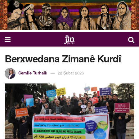
Berxwedana Zimanê Kurdî
Cemile Turhallı
22 Şubat 2026