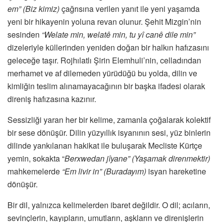
em” (Biz kimiz)
çağrısına verilen yanıt ile yeni yaşamda
yeni bir hikayenin yoluna revan olunur. Şehit Mizgin’nin
sesinden
“Welate min, welatê min, tu yî canê dile min”
dizeleriyle küllerinden yeniden doğan bir halkın hafızasını
geleceğe taşır. Rojhılatlı Şirin Elemhuli’nin, celladından
merhamet ve af dilemeden yürüdüğü bu yolda, dilin ve
kimliğin teslim alınamayacağının bir başka ifadesi olarak
direniş hafızasına kazınır.
Sessizliği yaran her bir kelime, zamanla çoğalarak kolektif
bir sese dönüşür. Dilin yüzyıllık isyanının sesi, yüz binlerin
dilinde yankılanan hakikat ile buluşarak Mecliste Kürtçe
yemin, sokakta “
Berxwedan jîyane”
(Yaşamak direnmektir)
mahkemelerde
“Em livir in”
(Buradayım)
isyan hareketine
dönüşür.
Bir dil, yalnızca kelimelerden ibaret değildir. O dil; acıların,
sevinçlerin, kayıpların, umutların, aşkların ve direnişlerin