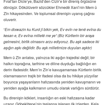
Fırat’tan Dicle’ye, Bazid’den Cizir’e bir direniş örgüsüne
dönüşür. Dökülüverir sözcükler Ehmedê Xanî’nin Mem û
Zîn hikayesinden. Ve toplumsal direnişin uyanış çağrısı
oluverir.
“
Em dixwazin ku Kurd jî bikin yek, Ev evîn ne tenê evîna du
kesan e, Ev evîna milletê me ye”
(Biz Kürtlerin bir araya
gelmesini, birlik olmasını arzu ediyoruz. Bu aşk sadece iki
aşığın aşkı değildir. Bu aşk milletimize duyulan aşktır)
Mem û Zîn anlatısı, yalnızca iki aşığın trajedisi değil; bir
halkın toprağına, tarihine ve diline duyduğu bağlılığın en
derin ifadesidir. Mem’in Zîn’e kavuşamaması Kürtlerin birlik
olamamasının trajik bir ifadesi olsa da bu hikâye yüzyıllar
boyunca yaşayanların hafızasında yeniden kavuşmanın ve
yeniden ayağa kalkmanın umudu olarak varlığını sürdürür.
Bu direnişin kökleri, insanlığın en eski hafızasına kadar
uzanır. Göbeklitepe’nin taşlarına işlenen ilk izlerden, Kela