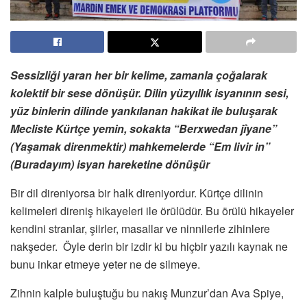
Sessizliği yaran her bir kelime, zamanla çoğalarak
kolektif bir sese dönüşür. Dilin yüzyıllık isyanının sesi,
yüz binlerin dilinde yankılanan hakikat ile buluşarak
Mecliste Kürtçe yemin, sokakta “Berxwedan jîyane”
(Yaşamak direnmektir) mahkemelerde “Em livir in”
(Buradayım) isyan hareketine dönüşür
Bir dil direniyorsa bir halk direniyordur. Kürtçe dilinin
kelimeleri direniş hikayeleri ile örülüdür. Bu örülü hikayeler
kendini stranlar, şiirler, masallar ve ninnilerle zihinlere
nakşeder. Öyle derin bir izdir ki bu hiçbir yazılı kaynak ne
bunu inkar etmeye yeter ne de silmeye.
Zihnin kalple buluştuğu bu nakış Munzur’dan Ava Spiye,