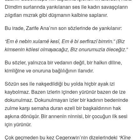
Dimdim surlarında yankılanan ses ile kadın savaşçıların
zılgıtları mızrak gibi düşmanın kalbine saplanır.
Bu irade, Zarife Ana’nın son sözlerinde de yankılanır:
“Em ê nebin xulamê kesî, Em ê bi serfirazî bimrin.” (Biz
kimsenin kölesi olmayacağız, Biz onurumuzla öleceğiz.”
Bu sözler, yalnızca bir vedanın değil, bir halkın diline,
kimliğine ve onuruna bağlılığının ilanıdır.
Sözün ses ile nakşedildiği bu yolda hiçbir ayak izi
kaybolmaz. Bazen izlerin içinden yürünür bazen de ize
dokunulmaz. Dokunulmayan izler bir kadının bedeninde
zulme karşı semaha duran ezeli bir başkaldırının hak
aşkına dönüşür. Bir annenin ninnisi, bir çocuğun ilk sesi
için yürünür.
Çok geçmeden bu kez Cegerxwin’nin dizelerindeki
“Kîne