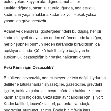
belediyelere kayyım atandığında, muhalifler
tutuklandığında, basın susturulduğunda, adaletsizlik,
kadınların yaşam hakkına kadar sızıyor. Hukuk yoksa,
yaşam da güvencesizdir.
Adalet ve demokrasi göstergelerindeki bu düşüş, her bir
kadın cinayeti dosyasının neden sürüncemede kaldığını,
her bir şüpheli ölümün neden karanlıkta bırakıldığını da
açıklıyor aslında. Çünkü hak ihlaliyle başlayan her
suskunluk, cezasızlığın bir başka halkasını örüyor.
Peki Kimin için Cezasızlık?
Bu ülkede cezasızlık, adalet isteyenler için değil. Uydurma
delillerle tutuklananlar, siyasetçiler, gazeteciler, grevdeki
işçiler, baklava çalanlar, meşru müdafaa hakkını kullanan
kadınlar için hiç değil. Cezasızlık ayrıcalıklılar için işliyor:
Kadın katilleri, tecavüz failleri, patronlar, yandaşlar,
pudracılar, vurguncular için. Böyle bir ittifakla karşı