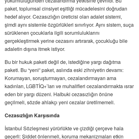
yükümlülüğünden cezalandırma yetkisine çevrildi. Bu
paket, toplumsal cinsiyet eşitliği mücadelesini doğrudan
hedef alıyor. Cezasızlığın üreticisi olan adalet sistemi,
şimdi aynı sistemle özgürlükleri sınırlıyor. Aynı sistem, suça
sürüklenen çocuklarla ilgili sorumluluklarını
gerçekleştirmek yerine cezasını artırarak, çocukluğu bile
adaletin dışına itmek istiyor.
Bu bir hukuk paketi değil de, istediğine yargı dağıtma
paketi. Bu “yeni” paket, aslında eski zihniyetin devamı:
Korumayan, soruşturmayan, cezalandırmayan ama
kadınları, LGBTİQ+’ları ve muhalifleri cezalandırmakta ısrar
eden bir yargı düzeni. Halbuki cezasızlığın önüne
geçilmeli, sözde ahlakçı yeni cezalar üretilmemeli.
Cezasızlığın Karşısında
İstanbul Sözleşmesi yürürlükte ve çizdiği çerçeve hala
geçerli: Şiddet önlenmeli, koruma mekanizmaları etkin