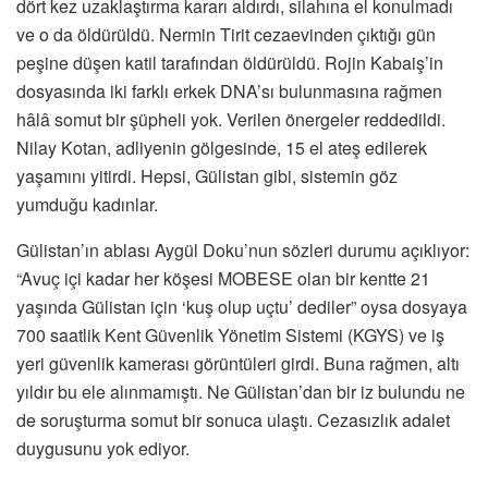
dört kez uzaklaştırma kararı aldırdı, silahına el konulmadı
ve o da öldürüldü. Nermin Tirit cezaevinden çıktığı gün
peşine düşen katil tarafından öldürüldü. Rojin Kabaiş’in
dosyasında iki farklı erkek DNA’sı bulunmasına rağmen
hâlâ somut bir şüpheli yok. Verilen önergeler reddedildi.
Nilay Kotan, adliyenin gölgesinde, 15 el ateş edilerek
yaşamını yitirdi. Hepsi, Gülistan gibi, sistemin göz
yumduğu kadınlar.
Gülistan’ın ablası Aygül Doku’nun sözleri durumu açıklıyor:
“Avuç içi kadar her köşesi MOBESE olan bir kentte 21
yaşında Gülistan için ‘kuş olup uçtu’ dediler” oysa dosyaya
700 saatlik Kent Güvenlik Yönetim Sistemi (KGYS) ve iş
yeri güvenlik kamerası görüntüleri girdi. Buna rağmen, altı
yıldır bu ele alınmamıştı. Ne Gülistan’dan bir iz bulundu ne
de soruşturma somut bir sonuca ulaştı. Cezasızlık adalet
duygusunu yok ediyor.