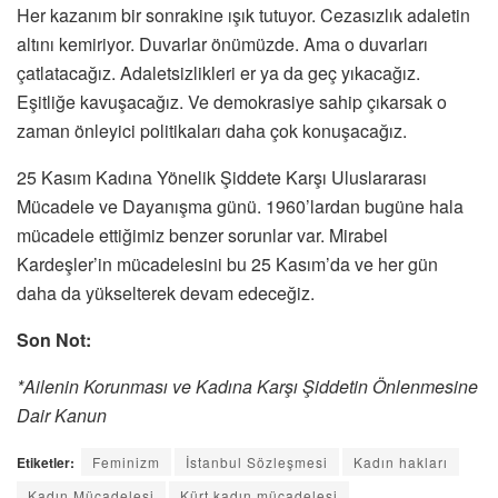
Her kazanım bir sonrakine ışık tutuyor. Cezasızlık adaletin
altını kemiriyor. Duvarlar önümüzde. Ama o duvarları
çatlatacağız. Adaletsizlikleri er ya da geç yıkacağız.
Eşitliğe kavuşacağız. Ve demokrasiye sahip çıkarsak o
zaman önleyici politikaları daha çok konuşacağız.
25 Kasım Kadına Yönelik Şiddete Karşı Uluslararası
Mücadele ve Dayanışma günü. 1960’lardan bugüne hala
mücadele ettiğimiz benzer sorunlar var. Mirabel
Kardeşler’in mücadelesini bu 25 Kasım’da ve her gün
daha da yükselterek devam edeceğiz.
Son Not:
*Ailenin Korunması ve Kadına Karşı Şiddetin Önlenmesine
Dair Kanun
Etiketler:
Feminizm
İstanbul Sözleşmesi
Kadın hakları
Kadın Mücadelesi
Kürt kadın mücadelesi