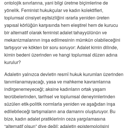
ontolojik sınırlarına, yani bilgi üretme biçimlerine de
yönelik. Feminist hukukçular ve kadın kolektifleri,
toplumsal cinsiyet eşitsizliğini ısrarla yeniden üreten
yapısal körlüğün karşısında hem eleştirel hem de kurucu
bir alternatif olarak feminist adalet tahayyülünün ve
mekanizmalarının inşa edilmesinin mümkün olabileceğini
tartışıyor ve kökten bir soru soruyor: Adalet kimin dilinde,
kimin bedeni üzerinden ve hangi toplumsal düzen adına
kurulur?
Adaletin yalnızca devletin resmî hukuk kurumları üzerinden
tanımlanamayacağı, yasa ve mahkeme kavramlarına
indirgenemeyeceği; aksine kadınların ortak yaşam
tecrübelerinden, tarihsel ve toplumsal deneyimlerinden
süzülen etik-politik normlarla yeniden ve aşağıdan inşa
edilebileceği tartışmaların ana damarını oluşturuyor. Bu
bize, kadın adalet pratiklerinin ceza yargılamasına
“alternatif olsun” diye değil; adaletin epistemolojisini