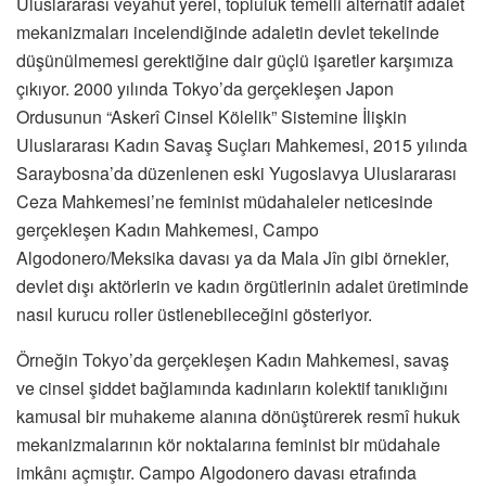
Uluslararası veyahut yerel, topluluk temelli alternatif adalet
mekanizmaları incelendiğinde adaletin devlet tekelinde
düşünülmemesi gerektiğine dair güçlü işaretler karşımıza
çıkıyor. 2000 yılında Tokyo’da gerçekleşen Japon
Ordusunun “Askerî Cinsel Kölelik” Sistemine İlişkin
Uluslararası Kadın Savaş Suçları Mahkemesi, 2015 yılında
Saraybosna’da düzenlenen eski Yugoslavya Uluslararası
Ceza Mahkemesi’ne feminist müdahaleler neticesinde
gerçekleşen Kadın Mahkemesi, Campo
Algodonero/Meksika davası ya da Mala Jîn gibi örnekler,
devlet dışı aktörlerin ve kadın örgütlerinin adalet üretiminde
nasıl kurucu roller üstlenebileceğini gösteriyor.
Örneğin Tokyo’da gerçekleşen Kadın Mahkemesi, savaş
ve cinsel şiddet bağlamında kadınların kolektif tanıklığını
kamusal bir muhakeme alanına dönüştürerek resmî hukuk
mekanizmalarının kör noktalarına feminist bir müdahale
imkânı açmıştır. Campo Algodonero davası etrafında