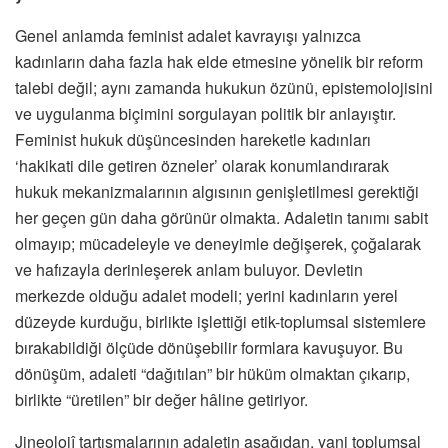
Genel anlamda feminist adalet kavrayışı yalnızca
kadınların daha fazla hak elde etmesine yönelik bir reform
talebi değil; aynı zamanda hukukun özünü, epistemolojisini
ve uygulanma biçimini sorgulayan politik bir anlayıştır.
Feminist hukuk düşüncesinden hareketle kadınları
‘hakikati dile getiren özneler’ olarak konumlandırarak
hukuk mekanizmalarının algısının genişletilmesi gerektiği
her geçen gün daha görünür olmakta. Adaletin tanımı sabit
olmayıp; mücadeleyle ve deneyimle değişerek, çoğalarak
ve hafızayla derinleşerek anlam buluyor. Devletin
merkezde olduğu adalet modeli; yerini kadınların yerel
düzeyde kurduğu, birlikte işlettiği etik-toplumsal sistemlere
bırakabildiği ölçüde dönüşebilir formlara kavuşuyor. Bu
dönüşüm, adaleti “dağıtılan” bir hüküm olmaktan çıkarıp,
birlikte “üretilen” bir değer hâline getiriyor.
Jineolojî tartışmalarının adaletin aşağıdan, yani toplumsal