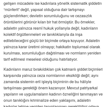
gelişen mücadele ise kadınlara yönelik sistematik şiddetin
“münferit” değil, yapısal olduğuna dair tartışmayı
güçlendirirken; devletin sorumluluğunu ve cezasızlık
örüntülerini görünür kılan bir hat örmüştür. Bu örnekler,
adaletin yalnızca resmî hukuk yollarıyla değil, kadınların
kolektif örgütlenmeleri ve tanıklıklarıyla da inşa
edilebileceğini güçlü bir biçimde ortaya koyuyor. Adaletin
yalnızca karar üretimi olmayıp; hakikatin toplumsal olarak
kurulması, sorumluluğun dağıtılması ve normların yeniden
tarif edilmesi meselesi olduğunu hatırlatıyor.
Kadınların maruz bırakıldıkları çok katmanlı şiddet biçimleri
karşısında yalnızca ceza normlarının eksikliği değil; aynı
zamanda sistemin eril işleyiş biçiminin de bu hâliyle
tartışılması gerektiği önem kazanıyor. Mevcut patriyarkal
yapıların ve uygulamaların kadının özneliğini tanımayan ve
onun tanıklığını kriminalize eden yaklaşımı, adaletin
kadınlar lehine yeniden tanımlanması gerekliliğini ortaya