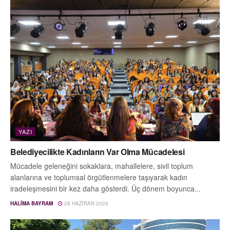
YAZI
Belediyecilikte Kadınların Var Olma Mücadelesi
Mücadele geleneğini sokaklara, mahallelere, sivil toplum
alanlarına ve toplumsal örgütlenmelere taşıyarak kadın
iradeleşmesini bir kez daha gösterdi. Üç dönem boyunca...
HALIMA BAYRAM
28 HAZIRAN 2026