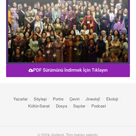
PDF Sürümünü İndirmek İçin Tıklayın
Yazarlar
Söyleşi
Portre
Çeviri
Jineolojî
Ekoloji
Kültür-Sanat
Dosya
Sayılar
Podcast
© 2024 Jindergi. Tüm hakları saklıdır.