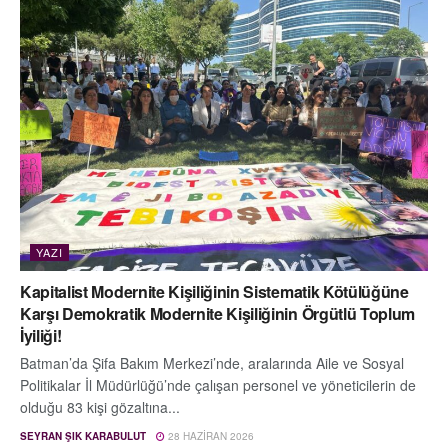
YAZI
Kapitalist Modernite Kişiliğinin Sistematik Kötülüğüne
Karşı Demokratik Modernite Kişiliğinin Örgütlü Toplum
İyiliği!
Batman’da Şifa Bakım Merkezi’nde, aralarında Aile ve Sosyal
Politikalar İl Müdürlüğü’nde çalışan personel ve yöneticilerin de
olduğu 83 kişi gözaltına...
SEYRAN ŞIK KARABULUT
28 HAZIRAN 2026