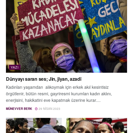
YAZI
Dünyayı saran ses; Jin, jîyan, azadî
Kadınları yaşamdan alıkoymak için erkek akıl kesintisiz
örgütlenir, bütün resmi, gayriresmi kurumları kadın aklını,
enerjisini, hakikatini eve kapatmak üzerine kurar....
MÜNEVVER BERK
29 NISAN 2023