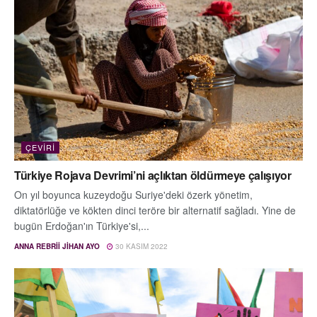
ÇEVIRI
Türkiye Rojava Devrimi’ni açlıktan öldürmeye çalışıyor
On yıl boyunca kuzeydoğu Suriye'deki özerk yönetim,
diktatörlüğe ve kökten dinci teröre bir alternatif sağladı. Yine de
bugün Erdoğan'ın Türkiye'si,...
ANNA REBRII JIHAN AYO
30 KASIM 2022