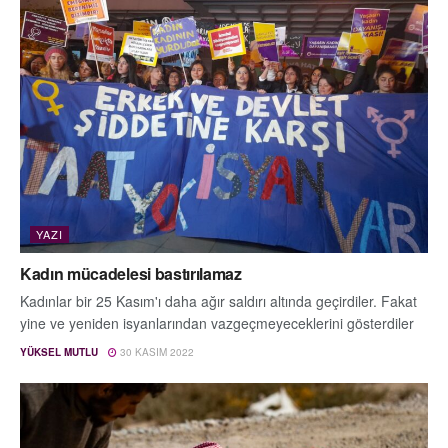
YAZI
Kadın mücadelesi bastırılamaz
Kadınlar bir 25 Kasım'ı daha ağır saldırı altında geçirdiler. Fakat
yine ve yeniden isyanlarından vazgeçmeyeceklerini gösterdiler
YÜKSEL MUTLU
30 KASIM 2022