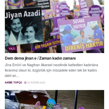
YAZI
Dem dema jinan e / Zaman kadın zamanı
Jîna Emînî ve Nagihan Akarsel nezdinde katledilen kadınlara
ikrarımız olsun ki, özgürlük için mücadele eden tek bir kadını
dahi sır...
SAIME TOPÇU
30 KASIM 2022