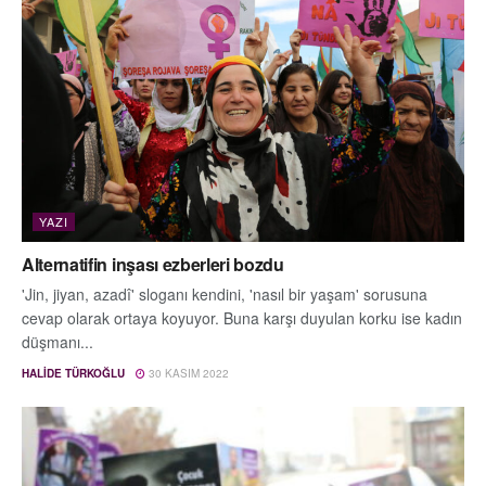
YAZI
Alternatifin inşası ezberleri bozdu
'Jin, jiyan, azadî' sloganı kendini, 'nasıl bir yaşam' sorusuna
cevap olarak ortaya koyuyor. Buna karşı duyulan korku ise kadın
düşmanı...
HALIDE TÜRKOĞLU
30 KASIM 2022