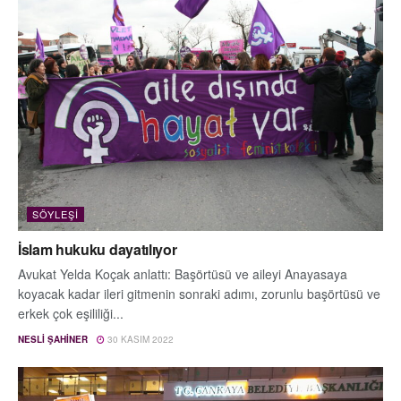
SÖYLEŞI
İslam hukuku dayatılıyor
Avukat Yelda Koçak anlattı: Başörtüsü ve aileyi Anayasaya
koyacak kadar ileri gitmenin sonraki adımı, zorunlu başörtüsü ve
erkek çok eşililiği...
NESLI ŞAHINER
30 KASIM 2022