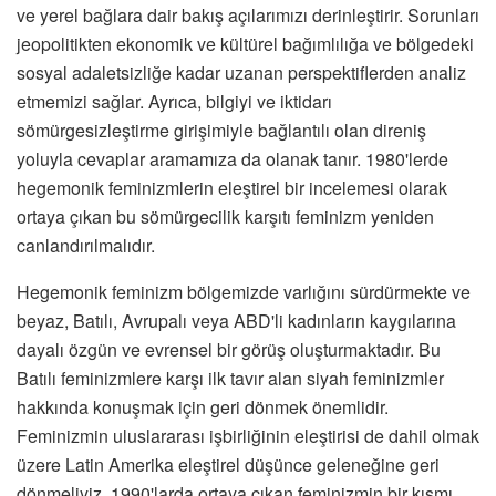
ve yerel bağlara dair bakış açılarımızı derinleştirir. Sorunları
jeopolitikten ekonomik ve kültürel bağımlılığa ve bölgedeki
sosyal adaletsizliğe kadar uzanan perspektiflerden analiz
etmemizi sağlar. Ayrıca, bilgiyi ve iktidarı
sömürgesizleştirme girişimiyle bağlantılı olan direniş
yoluyla cevaplar aramamıza da olanak tanır. 1980'lerde
hegemonik feminizmlerin eleştirel bir incelemesi olarak
ortaya çıkan bu sömürgecilik karşıtı feminizm yeniden
canlandırılmalıdır.
Hegemonik feminizm bölgemizde varlığını sürdürmekte ve
beyaz, Batılı, Avrupalı veya ABD'li kadınların kaygılarına
dayalı özgün ve evrensel bir görüş oluşturmaktadır. Bu
Batılı feminizmlere karşı ilk tavır alan siyah feminizmler
hakkında konuşmak için geri dönmek önemlidir.
Feminizmin uluslararası işbirliğinin eleştirisi de dahil olmak
üzere Latin Amerika eleştirel düşünce geleneğine geri
dönmeliyiz. 1990'larda ortaya çıkan feminizmin bir kısmı,