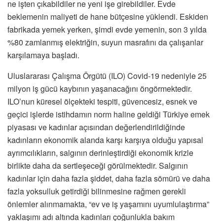
ne işten çıkabildiler ne yeni işe girebildiler. Evde
beklemenin maliyeti de hane bütçesine yüklendi. Eskiden
fabrikada yemek yerken, şimdi evde yemenin, son 3 yılda
%80 zamlanmış elektriğin, suyun masrafını da çalışanlar
karşılamaya başladı.
Uluslararası Çalışma Örgütü (ILO) Covid-19 nedeniyle 25
milyon iş gücü kaybının yaşanacağını öngörmektedir.
ILO’nun küresel ölçekteki tespiti, güvencesiz, esnek ve
geçici işlerde istihdamın norm haline geldiği Türkiye emek
piyasası ve kadınlar açısından değerlendirildiğinde
kadınların ekonomik alanda karşı karşıya olduğu yapısal
ayrımcılıkların, salgının derinleştirdiği ekonomik krizle
birlikte daha da sertleşeceği görülmektedir. Salgının
kadınlar için daha fazla şiddet, daha fazla sömürü ve daha
fazla yoksulluk getirdiği bilinmesine rağmen gerekli
önlemler alınmamakta, “ev ve iş yaşamını uyumlulaştırma”
yaklaşımı adı altında kadınları çoğunlukla bakım