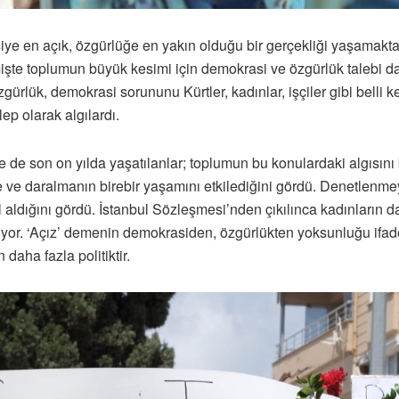
ye en açık, özgürlüğe en yakın olduğu bir gerçekliği yaşamaktad
şte toplumun büyük kesimi için demokrasi ve özgürlük talebi dah
gürlük, demokrasi sorununu Kürtler, kadınlar, işçiler gibi belli 
ep olarak algılardı.
kle de son on yılda yaşatılanlar; toplumun bu konulardaki algısın
e daralmanın birebir yaşamını etkilediğini gördü. Denetlenmeyen
 aldığını gördü. İstanbul Sözleşmesi’nden çıkılınca kadınların d
üyor. ‘Açız’ demenin demokrasiden, özgürlükten yoksunluğu ifade
aha fazla politiktir.