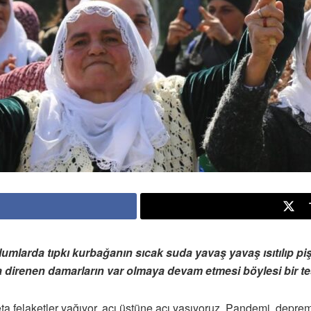
mlarda tıpkı kurbağanın sıcak suda yavaş yavaş ısıtılıp piş
a direnen damarların var olmaya devam etmesi böylesi bir te
ta felaketler yağıyor, acı üstüne acı yaşıyoruz. Pandemi, deprem, 