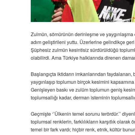
Zulmün, sömürünün derinleşme ve yaygınlaşma düzey
adım geliştirileni yuttu. Üzerlerine gelindikçe ger
Şüphesiz zulmün kesintisiz sürdürüldüğü toplumla
olabilirdi. Ama Türkiye halklarında direnen damar
Başlangıçta iktidarın imkanlarından faydalanan, 
yaygınlaşıp toplumun birçok kesimini kapsamına 
Genişleyen baskı ve zulüm toplumun geniş kesimler
toplumsallığı kadar, derman isteminin toplumsallığı
Geçmişte ‘’Ülkenin temel sorunu terördür.’’ diy
toplumsal renklerin, farklılıkların karşıtlık ola
temel bir fark vardı; hiçbir renk, etnik, kültür bun