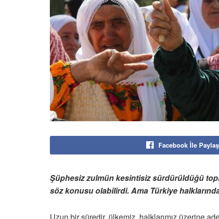
Facebook İle Paylaş
Şüphesiz zulmün kesintisiz sürdürüldüğü toplu
söz konusu olabilirdi. Ama Türkiye halklarınd
Uzun bir süredir, ülkemiz, halklarımız üzerine ade