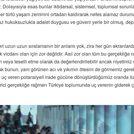
r. Dolayısıyla esas bunlar iktidarsal, sistemsel, toplumsal sorunl
er türlü yaşam zeminini ortadan kaldırarak nefes alamaz duruma
z hukuksuzlukla adalet duygusu ve güveni yerle bir olmuş, depr
tleri uzun uzun sıralamanın bir anlamı yok, zira her gün ekranlar
vicdanı olan için zor değildir. Asıl zor olan tüm bu gerçekliğe ra
veya teselli etme olarak da değerlendirilebilir ancak niyetimiz n
k bunun, yani görünen acı ve yıkımın ötesini de görmemiz gerektiğ
 uç veren potansiyeli irade gücüne dönüştürdüğümüz oranda ö
 verici gerçekliğe rağmen Türkiye toplumunda uç verenin giderek