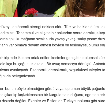
i, en önemli nirengi noktası oldu. Türkiye halkları ölüm ile sı
i adım attı. Tahammül ve alışma bir noktadan sonra daralttı, sıkış
rda tıpkı kurbağanın sıcak suda yavaş yavaş ısıtılıp pişme düze
ların var olmaya devam etmesi böylesi bir teslimiyeti, ölümü eng
bir biçimde iktidara ortak edilen kesimler geniş bir toplumsal 
aldıkça bu çoğunluk azaldı. Bir avuç nemacıya dönüştü. Antonio 
ini aynılaştırdı. Ekonomik, demokratik, özgürlüksel talepler faz
nı da belirginleştirdi.
enler bunun böyle olmadığını gördü veya toplumun büyük çoğunl
rak öne çıkarılıp kışkırtılmasının bir kurgulama olduğunu, egemen
un dışında değildi. Ezenler ve Ezilenler! Türkiye toplumu gibi sürek