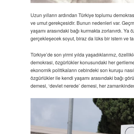
Uzun yılların ardından Türkiye toplumu demokrasi
ve umut gerekçesidir. Bunun nedenleri var. Geçmi
yaşamı arasındaki bağı kurmakta zorlanırdı. Ya öz
gerçekleşecek soyut, biraz da lüks bir istem ve tal
Türkiye’de son yirmi yılda yaşadıklarımız, özelli
demokrasi, özgürlükler konusundaki her gerileme v
ekonomik politikaların cebindeki son kuruşu nasıl
özgürlükler ile kendi yaşamı arasındaki bağı gör
demesi, ‘devlet nerede’ demesi, her zamankinden d