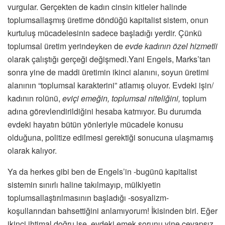
vurgular. Gerçekten de kadın cinsin kitleler halinde
toplumsallaşmış üretime döndüğü kapitalist sistem, onun
kurtuluş mücadelesinin sadece başladığı yerdir. Çünkü
toplumsal üretim yerindeyken de
evde kadının özel hizmetli
olarak çalıştığı gerçeği değişmedi.Yani Engels, Marks’tan
sonra yine de maddi üretimin ikinci alanını, soyun üretimi
alanının “toplumsal karakterini” atlamış oluyor. Evdeki işin/
kadının rolünü,
eviçi emeğin, toplumsal niteliğini,
toplum
adına görevlendirildiğini hesaba katmıyor. Bu durumda
evdeki hayatın bütün yönleriyle mücadele konusu
olduğuna, politize edilmesi gerektiği sonucuna ulaşmamış
olarak kalıyor.
Ya da herkes gibi ben de Engels’in -bugünü kapitalist
sistemin sınırlı haline takılmayıp, mülkiyetin
toplumsallaştırılmasının başladığı -sosyalizm-
koşullarından bahsettiğini anlamıyorum! İkisinden biri. Eğer
ikinci ihtimal doğru ise, evdeki emek sorunu yine cevapsız.