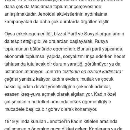
daha çok da Müslüman toplumlar çerçevesinde
anlaşılmaktadır. Jenotdel aktivistlerinin aydınlatma
kampanyaları da daha çok buralarda örgütlenmiştir.
Oysa erkek egemenliği, bizzat Parti ve Sovyet organlarının
da tespit ettiği gibi ve oralardan başlayarak, Rusya
toplumunun bütününde egemendir. Bunun parti yapısında,
ekonomik toplumsal yapıda, sosyalizmi inşa ederken hedef
tahtasında tutulacak bir durum yarattığı görülmüyor ya da
üstünden atlanıyor. Lenin’in
“ezilenin en ezileni kadınlara”
çağrısı yanıtsız kalıyor, kadını evden, mutfak ve çocuk
bakıcılığından devlet yöneticiliğine çekecek adımlar,
esasen kreş-yuva açmak olarak algılanıyor. Kadın özel
çalışmasının hedefleri arasında erkek egemenliğiyle
mücadele başlıca bir görev olarak konamıyor.
1919 yılında kurulan Jenotdel’in kadın kitleleri arasında
çalışmasının önemine onca dikkat çeken Konferans ya da