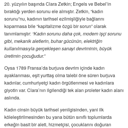
20. yüzyılın başında Clara Zetkin; Engels ve Bebel’in
bıraktığı yerden sorunu ele almıştır. Zetkin, “kadın
sorunu”nu, kadının tarihsel ezilmişliğiyle bağlarını
koparmasa bile “kapitalizme özgü bir sorun” olarak
tanımlamıştır:
“Kadın sorunu daha çok, modern işçi sorunu
gibi, mekanik aletlerin, buhar gücünün, elektriğin
kullanılmasıyla gerçekleşen sanayi devriminin, büyük
üretimin çocuğudur.”
Oysa 1789 Fransa’da burjuva devrim içinde kadın
ayaklanması, eşit yurttaş olma talebi öne süren burjuva
kadınlar, cumhuriyetçi kadın örgütlenmesi ve kadınlara
giyotin var. Clara’nın ilgilendiği tek alan proleter kadın alanı
aslında.
Kadın cinsin büyük tarihsel yenilgisinden, yani ilk
köleleştirilmesinden bu yana bütün sınıflı toplumlarda
erkeğin basit bir aleti, hizmetçisi, çocuklarını doğuran