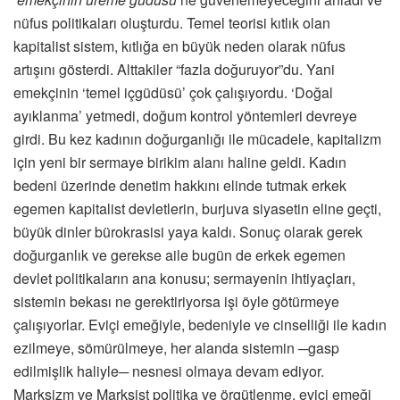
nüfus politikaları oluşturdu. Temel teorisi kıtlık olan
kapitalist sistem, kıtlığa en büyük neden olarak nüfus
artışını gösterdi. Alttakiler “fazla doğuruyor”du. Yani
emekçinin ‘temel içgüdüsü’ çok çalışıyordu. ‘Doğal
ayıklanma’ yetmedi, doğum kontrol yöntemleri devreye
girdi. Bu kez kadının doğurganlığı ile mücadele, kapitalizm
için yeni bir sermaye birikim alanı haline geldi. Kadın
bedeni üzerinde denetim hakkını elinde tutmak erkek
egemen kapitalist devletlerin, burjuva siyasetin eline geçti,
büyük dinler bürokrasisi yaya kaldı. Sonuç olarak gerek
doğurganlık ve gerekse aile bugün de erkek egemen
devlet politikaların ana konusu; sermayenin ihtiyaçları,
sistemin bekası ne gerektiriyorsa işi öyle götürmeye
çalışıyorlar. Eviçi emeğiyle, bedeniyle ve cinselliği ile kadın
ezilmeye, sömürülmeye, her alanda sistemin ─gasp
edilmişlik haliyle─ nesnesi olmaya devam ediyor.
Marksizm ve Marksist politika ve örgütlenme, eviçi emeği