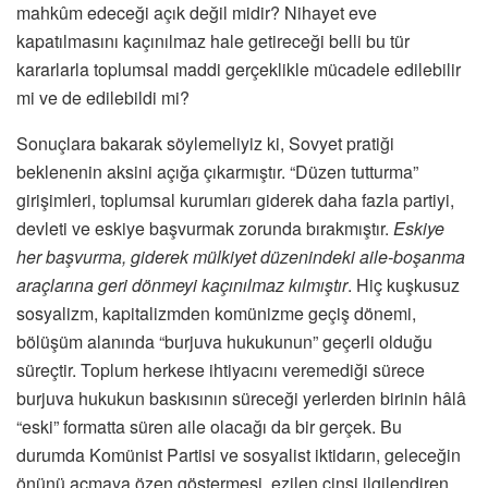
mahkûm edeceği açık değil midir? Nihayet eve
kapatılmasını kaçınılmaz hale getireceği belli bu tür
kararlarla toplumsal maddi gerçeklikle mücadele edilebilir
mi ve de edilebildi mi?
Sonuçlara bakarak söylemeliyiz ki, Sovyet pratiği
beklenenin aksini açığa çıkarmıştır. “Düzen tutturma”
girişimleri, toplumsal kurumları giderek daha fazla partiyi,
devleti ve eskiye başvurmak zorunda bırakmıştır.
Eskiye
her başvurma, giderek mülkiyet düzenindeki aile-boşanma
araçlarına geri dönmeyi kaçınılmaz kılmıştır
. Hiç kuşkusuz
sosyalizm, kapitalizmden komünizme geçiş dönemi,
bölüşüm alanında “burjuva hukukunun” geçerli olduğu
süreçtir. Toplum herkese ihtiyacını veremediği sürece
burjuva hukukun baskısının süreceği yerlerden birinin hâlâ
“eski” formatta süren aile olacağı da bir gerçek. Bu
durumda Komünist Partisi ve sosyalist iktidarın, geleceğin
önünü açmaya özen göstermesi, ezilen cinsi ilgilendiren