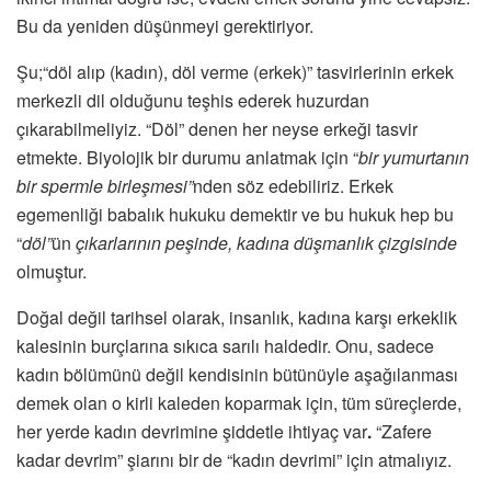
Bu da yeniden düşünmeyi gerektiriyor.
Şu;“döl alıp (kadın), döl verme (erkek)” tasvirlerinin erkek
merkezli dil olduğunu teşhis ederek huzurdan
çıkarabilmeliyiz. “Döl” denen her neyse erkeği tasvir
etmekte. Biyolojik bir durumu anlatmak için “
bir yumurtanın
bir spermle birleşmesi”
nden söz edebiliriz. Erkek
egemenliği babalık hukuku demektir ve bu hukuk hep bu
“
döl”
ün
çıkarlarının peşinde, kadına düşmanlık çizgisinde
olmuştur.
Doğal değil tarihsel olarak, insanlık, kadına karşı erkeklik
kalesinin burçlarına sıkıca sarılı haldedir. Onu, sadece
kadın bölümünü değil kendisinin bütünüyle aşağılanması
demek olan o kirli kaleden koparmak için, tüm süreçlerde,
her yerde kadın devrimine şiddetle ihtiyaç var
.
“Zafere
kadar devrim” şiarını bir de “kadın devrimi” için atmalıyız.