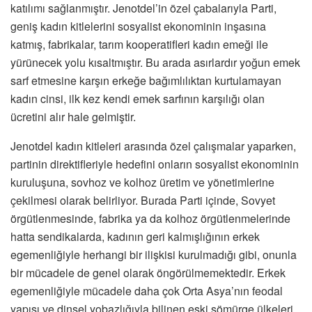
katılımı sağlanmıştır. Jenotdel’in özel çabalarıyla Parti,
geniş kadın kitlelerini sosyalist ekonominin inşasına
katmış, fabrikalar, tarım kooperatifleri kadın emeği ile
yürünecek yolu kısaltmıştır. Bu arada asırlardır yoğun emek
sarf etmesine karşın erkeğe bağımlılıktan kurtulamayan
kadın cinsi, ilk kez kendi emek sarfının karşılığı olan
ücretini alır hale gelmiştir.
Jenotdel kadın kitleleri arasında özel çalışmalar yaparken,
partinin direktifleriyle hedefini onların sosyalist ekonominin
kuruluşuna, sovhoz ve kolhoz üretim ve yönetimlerine
çekilmesi olarak belirliyor. Burada Parti içinde, Sovyet
örgütlenmesinde, fabrika ya da kolhoz örgütlenmelerinde
hatta sendikalarda, kadının geri kalmışlığının erkek
egemenliğiyle herhangi bir ilişkisi kurulmadığı gibi, onunla
bir mücadele de genel olarak öngörülmemektedir. Erkek
egemenliğiyle mücadele daha çok Orta Asya’nın feodal
yapısı ve dinsel yobazlığıyla bilinen eski sömürge ülkeleri,