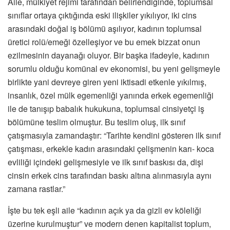
Aile, mülkiyet rejimi tarafından belirlendiğinde, toplumsal
sınıflar ortaya çıktığında eski ilişkiler yıkılıyor, iki cins
arasındaki doğal iş bölümü aşılıyor, kadının toplumsal
üretici rolü/emeği özelleşiyor ve bu emek bizzat onun
ezilmesinin dayanağı oluyor. Bir başka ifadeyle, kadının
sorumlu olduğu komünal ev ekonomisi, bu yeni gelişmeyle
birlikte yani devreye giren yeni iktisadi etkenle yıkılmış,
insanlık, özel mülk egemenliği yanında erkek egemenliği
ile de tanışıp babalık hukukuna, toplumsal cinsiyetçi iş
bölümüne teslim olmuştur. Bu teslim oluş, ilk sınıf
çatışmasıyla zamandaştır: “Tarihte kendini gösteren ilk sınıf
çatışması, erkekle kadın arasındaki çelişmenin karı- koca
evliliği içindeki gelişmesiyle ve ilk sınıf baskısı da, dişi
cinsin erkek cins tarafından baskı altına alınmasıyla aynı
zamana rastlar.”
İşte bu tek eşli aile “kadının açık ya da gizli ev köleliği
üzerine kurulmuştur” ve modern denen kapitalist toplum,