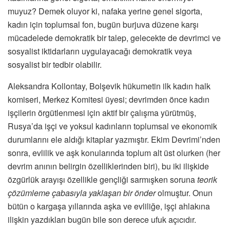
muyuz? Demek oluyor ki, nafaka yerine genel sigorta,
kadın için toplumsal fon, bugün burjuva düzene karşı
mücadelede demokratik bir talep, gelecekte de devrimci ve
sosyalist iktidarların uygulayacağı demokratik veya
sosyalist bir tedbir olabilir.
Aleksandra Kollontay, Bolşevik hükumetin ilk kadın halk
komiseri, Merkez Komitesi üyesi; devrimden önce kadın
işçilerin örgütlenmesi için aktif bir çalışma yürütmüş,
Rusya’da işçi ve yoksul kadınların toplumsal ve ekonomik
durumlarını ele aldığı kitaplar yazmıştır. Ekim Devrimi’nden
sonra, evlilik ve aşk konularında toplum alt üst olurken (her
devrim anının belirgin özelliklerinden biri), bu iki ilişkide
özgürlük arayışı özellikle gençliği sarmışken soruna
teorik
çözümleme çabasıyla yaklaşan bir önder
olmuştur. Onun
bütün o kargaşa yıllarında aşka ve evliliğe, işçi ahlakına
ilişkin yazdıkları bugün bile son derece ufuk açıcıdır.