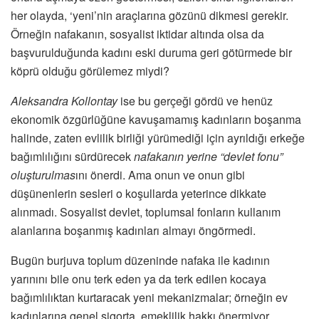
her olayda, ‘yeni’nin araçlarına gözünü dikmesi gerekir.
Örneğin nafakanın, sosyalist iktidar altında olsa da
başvurulduğunda kadını eski duruma geri götürmede bir
köprü olduğu görülemez miydi?
Aleksandra Kollontay
ise bu gerçeği gördü ve henüz
ekonomik özgürlüğüne kavuşamamış kadınların boşanma
halinde, zaten evlilik birliği yürümediği için ayrıldığı erkeğe
bağımlılığını sürdürecek
nafakanın yerine “devlet fonu”
oluşturulmas
ını önerdi. Ama onun ve onun gibi
düşünenlerin sesleri o koşullarda yeterince dikkate
alınmadı. Sosyalist devlet, toplumsal fonların kullanım
alanlarına boşanmış kadınları almayı öngörmedi.
Bugün burjuva toplum düzeninde nafaka ile kadının
yarınını bile onu terk eden ya da terk edilen kocaya
bağımlılıktan kurtaracak yeni mekanizmalar; örneğin ev
kadınlarına genel sigorta, emeklilik hakkı önermiyor