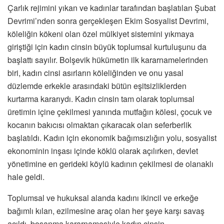
Çarlık rejimini yıkan ve kadınlar tarafından başlatılan Şubat
Devrimi’nden sonra gerçekleşen Ekim Sosyalist Devrimi,
köleliğin kökeni olan özel mülkiyet sistemini yıkmaya
giriştiği için kadın cinsin büyük toplumsal kurtuluşunu da
başlattı sayılır. Bolşevik hükümetin ilk kararnamelerinden
biri, kadın cinsi asırların köleliğinden ve onu yasal
düzlemde erkekle arasındaki bütün eşitsizliklerden
kurtarma kararıydı. Kadın cinsin tam olarak toplumsal
üretimin içine çekilmesi yanında mutfağın kölesi, çocuk ve
kocanın bakıcısı olmaktan çıkaracak olan seferberlik
başlatıldı. Kadın için ekonomik bağımsızlığın yolu, sosyalist
ekonominin inşası içinde köklü olarak açılırken, devlet
yönetimine en gerideki köylü kadının çekilmesi de olanaklı
hale geldi.
Toplumsal ve hukuksal alanda kadını ikincil ve erkeğe
bağımlı kılan, ezilmesine araç olan her şeye karşı savaş
açıldı, boşanma kararnamesiyle kadın cinsin