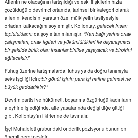
Ailenin ne olacağının tartışıldığı ve eski ilişkilerin hızla
çözüldüğü o devrimci ortamda, tarihsel bir kategori olarak
ailenin, kendisini yaratan özel mülkiyetin tasfiyesiyle
ortadan kalkacağını söylemiştir. Kollontay,
gelecek insan
topluluklarını
da şöyle tanımlamıştır:
“Kan bağı yerine ortak
çalışmaları, ortak ilgileri ve yükümlülükleri ile dayanışmacı
bir şekilde birlik olan insanlar birlikte yaşayacak ve birbirini
eğitecektir.”
Fuhuş üzerine tartışmalarda; fuhuş ya da doğru tanımıyla
seks işçiliği için;
“bir gönül işinin para işi haline gelmesi ne
büyük gaddarlıktır?”
Devrim partisi ve hükümeti, boşanma özgürlüğü kadınların
aleyhine işlediğinde, aile yasalarında değişikliğe gittiği
gibi, Kollontay’ın fikirlerine de tavır alır.
İşçi Muhalefeti grubundaki önderlik pozisyonu bunun en
önemli gerekçesidir.