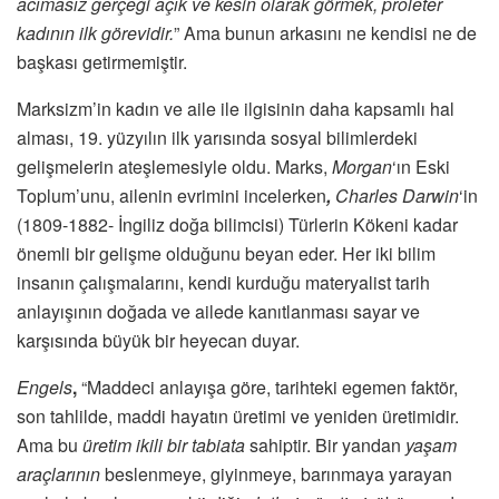
acımasız gerçeği açık ve kesin olarak görmek, proleter
kadının ilk görevidir.
” Ama bunun arkasını ne kendisi ne de
başkası getirmemiştir.
Marksizm’in kadın ve aile ile ilgisinin daha kapsamlı hal
alması, 19. yüzyılın ilk yarısında sosyal bilimlerdeki
gelişmelerin ateşlemesiyle oldu. Marks,
Morgan
‘ın Eski
Toplum’unu, ailenin evrimini incelerken
,
Charles Darwin
‘in
(1809-1882- İngiliz doğa bilimcisi) Türlerin Kökeni kadar
önemli bir gelişme olduğunu beyan eder. Her iki bilim
insanın çalışmalarını, kendi kurduğu materyalist tarih
anlayışının doğada ve ailede kanıtlanması sayar ve
karşısında büyük bir heyecan duyar.
Engels
,
“Maddeci anlayışa göre, tarihteki egemen faktör,
son tahlilde, maddi hayatın üretimi ve yeniden üretimidir.
Ama bu
üretim ikili bir tabiata
sahiptir. Bir yandan
yaşam
araçlarının
beslenmeye, giyinmeye, barınmaya yarayan