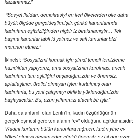
kazanamaz.”
“Sovyet iktidarı, demokrasiyi en ileri ülkelerden bile daha
büyük ölçüde gerçekleştirmiştir, çünkü kanunlarında
kadınların eşitsizliğinden hiçbir iz bırakmamıştır… Tek
başına kanunlar tabii ki yetmez ve salt kanunlar bizi
memnun etmez.”
İkincisi:
“Sosyalizmi kurmak için şimdi temeli temizleme
hazırlıkları yapıyoruz, ama sosyalizmin kurulması ancak
kadınların tam eşitliğini başardığımızda ve önemsiz,
aptallaştırıcı, üretici olmayan işten kurtulmuş olan
kadınlarla, bu yeni çalışmayı birlikte yüklendiğimizde
başlayacaktır. Bu, uzun yıllarımızı alacak bir iştir.”
Daha da anlamlı olan Lenin’in, kadın özgürlüğünün
gerçekleşmesi gereken alanın “ev” olduğunu açıklamasıdır:
“
Kadını kurtaran bütün kanunlara rağmen, kadın yine ev
kölesi olmaya devam eder, çünkü önemsiz ev işi onu ezer,