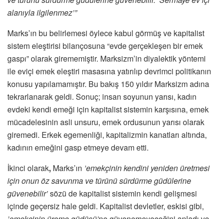
alanıyla ilgilenmez’”
Marks’ın bu belirlemesi öylece kabul görmüş ve kapitalist
sistem eleştirisi bilançosuna “evde gerçekleşen bir emek
gaspı” olarak girememiştir. Marksizm’in diyalektik yöntemi
ile eviçi emek eleştiri masasına yatırılıp devrimci politikanın
konusu yapılamamıştır. Bu bakış 150 yıldır Marksizm adına
tekrarlanarak geldi. Sonuç; insan soyunun yarısı, kadın
evdeki kendi emeği için kapitalist sistemin karşısına, emek
mücadelesinin asli unsuru, emek ordusunun yarısı olarak
giremedi. Erkek egemenliği, kapitalizmin kanatları altında,
kadının emeğini gasp etmeye devam etti.
İkinci olarak
,
Marks’ın
’emekçinin kendini yeniden üretmesi
için onun öz savunma ve türünü sürdürme güdülerine
güvenebilir’
sözü de kapitalist sistemin kendi gelişmesi
içinde geçersiz hale geldi. Kapitalist devletler, eskisi gibi,
’emekçinin üreme güdüsü’
ne güvenemeyeceğini anladı ve