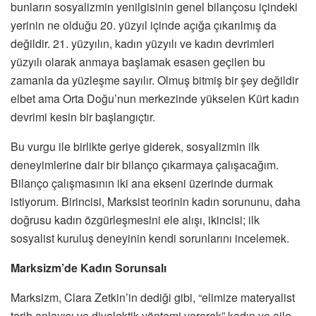
bunların sosyalizmin yenilgisinin genel bilançosu içindeki
yerinin ne olduğu 20. yüzyıl içinde açığa çıkarılmış da
değildir. 21. yüzyılın, kadın yüzyılı ve kadın devrimleri
yüzyılı olarak anmaya başlamak esasen geçilen bu
zamanla da yüzleşme sayılır. Olmuş bitmiş bir şey değildir
elbet ama Orta Doğu’nun merkezinde yükselen Kürt kadın
devrimi kesin bir başlangıçtır.
Bu vurgu ile birlikte geriye giderek, sosyalizmin ilk
deneyimlerine dair bir bilanço çıkarmaya çalışacağım.
Bilanço çalışmasının iki ana ekseni üzerinde durmak
istiyorum. Birincisi, Marksist teorinin kadın sorununu, daha
doğrusu kadın özgürleşmesini ele alışı, ikincisi; ilk
sosyalist kuruluş deneyinin kendi sorunlarını incelemek.
Marksizm’de Kadın Sorunsalı
Marksizm, Clara Zetkin’in dediği gibi, “elimize materyalist
tarih anlayışı ve diyalektik yöntemi vererek” kadın ve aile