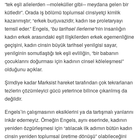
“tek eşli ailelerden ─moleküller gibi─ meydana gelen bir
kütledir”. Orada iş bölümü toplumsal cinsiyetçi kimlik
kazanmıştır; “erkek burjuvazidir, kadın ise proletaryayı
temsil eder.” Engels, “
bu tarihsel ilerleme”
nin insanlığın
kadın erkek arasındaki eşit ilişkilerden erkek egemenliğine
geçişini, kadın cinsin büyük tarihsel yenilgisi sayar,
yenilginin somutlaştığı tek eşli evliliğin, “bir babanın
çocuklarını doğurması için kadının cinsel köleleşmesi”
olduğunu açıklar.
Şimdiye kadar Marksist hareket tarafından çok tekrarlanan
tezlerin çözümleyici gücü yeterince bilince çıkarılmış da
değildir.
Engels’in çalışmasının eksiklerini ya da tartışmalı yanlarını
inkâr edemeyiz. Örneğin Engels, aynı eserinde, kadının
yeniden özgürleşmesi için “atılacak ilk adımın bütün kadın
cinsin yeniden toplumsal üretime dönüşü” olabileceğini