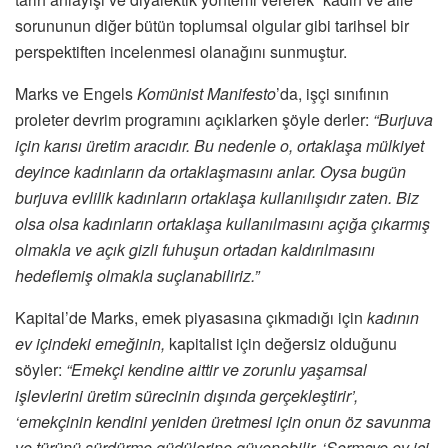
sorununun diğer bütün toplumsal olgular gibi tarihsel bir
perspektiften incelenmesi olanağını sunmuştur.
Marks ve Engels
Komünist Manifesto
’da, işçi sınıfının
proleter devrim programını açıklarken şöyle derler:
“Burjuva
için karısı üretim aracıdır. Bu nedenle o, ortaklaşa mülkiyet
deyince kadınların da ortaklaşmasını anlar. Oysa bugün
burjuva evlilik kadınların ortaklaşa kullanılışıdır zaten. Biz
olsa olsa kadınların ortaklaşa kullanılmasını açığa çıkarmış
olmakla ve açık gizli fuhuşun ortadan kaldırılmasını
hedeflemiş olmakla suçlanabiliriz.”
Kapital’de Marks, emek piyasasına çıkmadığı için
kadının
ev içindeki emeğinin,
kapitalist için değersiz olduğunu
söyler:
“Emekçi kendine aittir ve zorunlu yaşamsal
işlevlerini üretim sürecinin dışında gerçekleştirir’,
‘emekçinin kendini yeniden üretmesi için onun öz savunma
ve türünü sürdürme güdülerine güvenebilir. ‘Sermaye ev içi