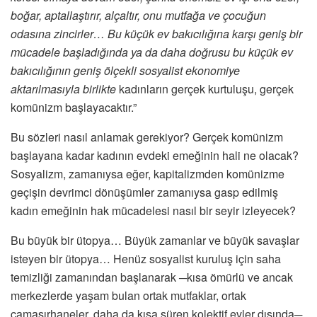
boğar, aptallaştırır, alçaltır, onu mutfağa ve çocuğun
odasına zincirler… Bu
küçük ev bakıcılığına karşı geniş bir
mücadele başladığında ya da daha doğrusu bu küçük ev
bakıcılığının geniş ölçekli sosyalist ekonomiye
aktarılmasıyla birlikte
kadınların gerçek kurtuluşu, gerçek
komünizm başlayacaktır.”
Bu sözleri nasıl anlamak gerekiyor? Gerçek komünizm
başlayana kadar kadının evdeki emeğinin hali ne olacak?
Sosyalizm, zamanıysa eğer, kapitalizmden komünizme
geçişin devrimci dönüşümler zamanıysa gasp edilmiş
kadın emeğinin hak mücadelesi nasıl bir seyir izleyecek?
Bu büyük bir ütopya… Büyük zamanlar ve büyük savaşlar
isteyen bir ütopya… Henüz sosyalist kuruluş için saha
temizliği zamanından başlanarak ─kısa ömürlü ve ancak
merkezlerde yaşam bulan ortak mutfaklar, ortak
çamaşırhaneler, daha da kısa süren kolektif evler dışında─