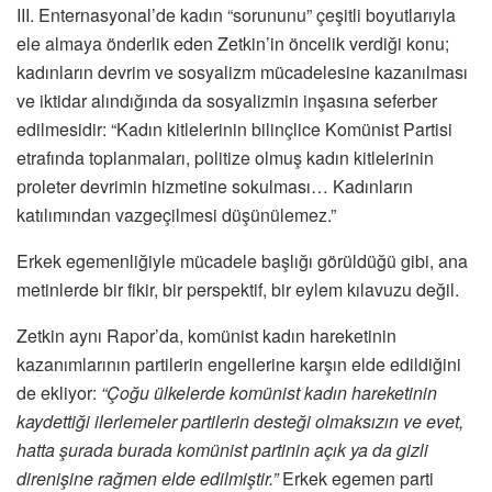
III. Enternasyonal’de kadın “sorununu” çeşitli boyutlarıyla
ele almaya önderlik eden Zetkin’in öncelik verdiği konu;
kadınların devrim ve sosyalizm mücadelesine kazanılması
ve iktidar alındığında da sosyalizmin inşasına seferber
edilmesidir: “Kadın kitlelerinin bilinçlice Komünist Partisi
etrafında toplanmaları, politize olmuş kadın kitlelerinin
proleter devrimin hizmetine sokulması… Kadınların
katılımından vazgeçilmesi düşünülemez.”
Erkek egemenliğiyle mücadele başlığı görüldüğü gibi, ana
metinlerde bir fikir, bir perspektif, bir eylem kılavuzu değil.
Zetkin aynı Rapor’da, komünist kadın hareketinin
kazanımlarının partilerin engellerine karşın elde edildiğini
de ekliyor:
“Çoğu ülkelerde komünist kadın hareketinin
kaydettiği ilerlemeler partilerin desteği olmaksızın ve evet,
hatta şurada burada komünist partinin açık ya da gizli
direnişine rağmen elde edilmiştir.”
Erkek egemen parti