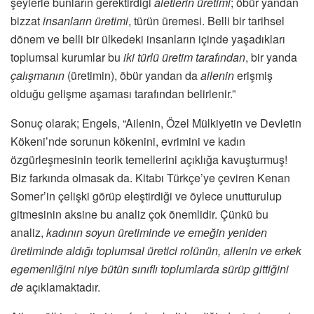
şeylerle bunların gerektirdiği
aletlerin üretimi
; öbür yandan
bizzat
insanların üretimi
, türün üremesi. Belli bir tarihsel
dönem ve belli bir ülkedeki insanların içinde yaşadıkları
toplumsal kurumlar bu
iki türlü üretim tarafından
, bir yanda
çalışmanın
(üretimin), öbür yandan da
ailenin
erişmiş
olduğu gelişme aşaması tarafından belirlenir.”
Sonuç olarak; Engels, “Ailenin, Özel Mülkiyetin ve Devletin
Kökeni’nde sorunun kökenini, evrimini ve kadın
özgürleşmesinin teorik temellerini açıklığa kavuşturmuş!
Biz farkında olmasak da. Kitabı Türkçe’ye çeviren Kenan
Somer’in çelişki görüp eleştirdiği ve öylece unutturulup
gitmesinin aksine bu analiz çok önemlidir. Çünkü bu
analiz,
kadının soyun üretiminde ve emeğin yeniden
üretiminde aldığı toplumsal üretici rolünün, ailenin ve erkek
egemenliğini niye bütün sınıflı toplumlarda sürüp gittiğini
de
açıklamaktadır.