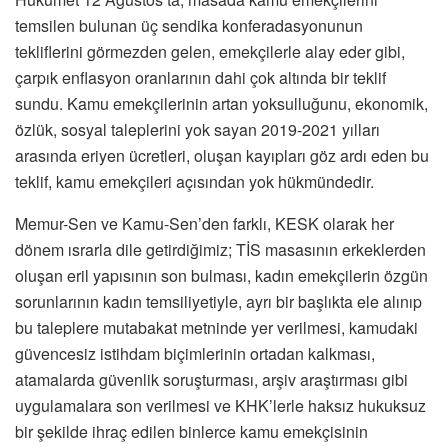
temsilen bulunan üç sendika konferadasyonunun
tekliflerini görmezden gelen, emekçilerle alay eder gibi,
çarpık enflasyon oranlarının dahi çok altında bir teklif
sundu. Kamu emekçilerinin artan yoksulluğunu, ekonomik,
özlük, sosyal taleplerini yok sayan 2019-2021 yılları
arasında eriyen ücretleri, oluşan kayıpları göz ardı eden bu
teklif, kamu emekçileri açısından yok hükmündedir.
Memur-Sen ve Kamu-Sen’den farklı, KESK olarak her
dönem ısrarla dile getirdiğimiz; TİS masasının erkeklerden
oluşan eril yapısının son bulması, kadın emekçilerin özgün
sorunlarının kadın temsiliyetiyle, ayrı bir başlıkta ele alınıp
bu taleplere mutabakat metninde yer verilmesi, kamudaki
güvencesiz istihdam biçimlerinin ortadan kalkması,
atamalarda güvenlik soruşturması, arşiv araştırması gibi
uygulamalara son verilmesi ve KHK’lerle haksız hukuksuz
bir şekilde ihraç edilen binlerce kamu emekçisinin