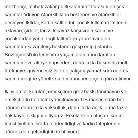
mezhepçi, muhafazakâr politikalarının faturasını en çok
kadınlar ödüyor. Ataerkillikten beslenen ve ataerkilliği
besleyen iktidar, kadın katillerini, çocuk istismarı faillerini
aklayan; şiddet, taciz, tecavüz karşısında kadın ve
çocuklardan yana değil faillerden yana tavır alan,
kadınların kazanılmış haklarını gasp edip (İstanbul
Sözleşmesi'nin feshi vb.) yaşam alanlarını daraltan;
kadınları eve-aileye hapseden, daha fazla bakım hizmeti
üretmeye, güvencesiz işlerde çalışmaya mahkûm ederek
kadın emeğine yönelik saldırılarını her geçen gün arttırıyor.
İki yılda bir kurulan, emekçilere grev hakkı tanımayan ve
emekçilerin iradesini yansıtmayan TİS masasından her
dönem daha fazla yoksulluk, daha fazla açlık, daha fazla
hak kaybı çıktığını biliyoruz. Erkeklerden oluşan, kadın
temsiliyetinin ısrarla reddedildiği ve kadın taleplerinin
görmezden gelindiğini de biliyoruz.