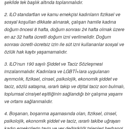
şekilde tek başlık altında toplanmalıdır.
2. ILO standartları ve kamu emekçisi kadınların fiziksel ve
sosyal koşulları dikkate alınarak, çalışan hamile kadına
doğum öncesi 8 hafta, doğum sonrası 24 hafta olmak üzere
en az 32 hafta ücretli doğum izni verilmelidir. Doğum
sonrası ücretli-ücretsiz izin ile süt izni kullananlar sosyal ve
özlük hak kaybı yaşamamalıdır.
3. ILO’nun 190 sayılı Şiddet ve Taciz Sözleşmesi
imzalanmalıdır. Kadınlara ve LGBTİ+lara uygulanan
ayrımcılık, fiziksel, cinsel, psikolojik, ekonomik şiddet ve
taciz, sözlü sataşma, ısrarlı takip ve dijital taciz son bulmalı,
toplumsal cinsiyet eşitliğinin sağlandığı bir çalışma yaşamı
ve ortamı sağlanmalıdır.
4. Boşanan, boşanma aşamasında olan, fiziksel, cinsel,
psikolojik, ekonomik şiddet ve taciz, ısrarlı takibe uğrayan
kadın emekçilerin tayin ve yer değişikliği talepleri herhangi