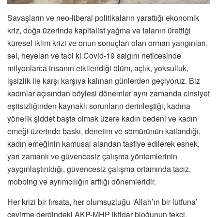
Savaşların ve neo-liberal politikaların yarattığı ekonomik
kriz, doğa üzerinde kapitalist yağma ve talanın ürettiği
küresel iklim krizi ve onun sonuçları olan orman yangınları,
sel, heyelan ve tabi ki Covid-19 salgını neticesinde
milyonlarca insanın etkilendiği ölüm, açlık, yoksulluk,
işsizlik ile karşı karşıya kalınan günlerden geçiyoruz. Biz
kadınlar açısından böylesi dönemler aynı zamanda cinsiyet
eşitsizliğinden kaynaklı sorunların derinleştiği, kadına
yönelik şiddet başta olmak üzere kadın bedeni ve kadın
emeği üzerinde baskı, denetim ve sömürünün katlandığı,
kadın emeğinin kamusal alandan tasfiye edilerek esnek,
yarı zamanlı ve güvencesiz çalışma yöntemlerinin
yaygınlaştırıldığı, güvencesiz çalışma ortamında taciz,
mobbing ve ayrımcılığın arttığı dönemleridir.
Her krizi bir fırsata, her olumsuzluğu ‘Allah’ın bir lütfuna’
çevirme derdindeki AKP-MHP iktidar bloğunun tekçi,