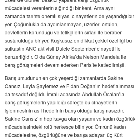
mücadelesi verenlerin sığındığı bir kent. Ama aynı
zamanda tarihte önemli siyasi cinayetlerin de yaşandığı bir
yer. Çoğunlukla da aydınlanmayan, üzerleri örtülen,
devletlerin korunduğu ve tetikçilerin sırları ile beraber
susturulduğu bir yer. Kuşkusuz en dikkat çekici özelliği bu
suikastın ANC aktivisti Dulcie September cinayeti ile
benzerliğidir. O da Güney Afrika’da Nelson Mandela ile
barış görüşmeleri devam ederken Paris’te katledilmişti.
Barış umudunun en çok yeşerdiği zamanlarda Sakine
Cansız, Leyla Şaylemez ve Fidan Doğan’ın hedef alınması
da tesadüf değildi. İmralı adasında Abdullah Öcalan’la
barış görüşmelerin yapıldığı süreçte bu cinayetlerin
işlenmesinin asıl hedefinin barış olduğu tartışmasızdır.
Sakine Cansız’ın hep kavga olan yaşamı ve kadın özgürlük
mücadelesindeki rolü herkesçe biliniyor. Ömrünü kadın
mücadelesine, özgürlüğüne ve barışa adayan üç Kürt