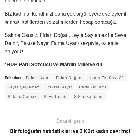
mücadele etmektir.
Biz kadınlar kendimizi daha çok örgütleyerek ve eylemli
kılarak, katillerden ve zalimlerden hesap soracağız.
Sakine Cansız, Fidan Doğan, Leyla Şaylemez ile Seve
Demir, Pakize Nayır, Fatma Uyar’ı sevgiyle, özlemle
anıyoruz.
*HDP Parti Sözcüsü ve Mardin Milletvekili
Etiketler:
Fatma Uyar
Fidan Doğan
Kadın Eki Sayı 29
Leyla Şaylemez
Pakize Nayır
Paris katliamı
Sakine Cansız
Seve Demir
Silopi katliamı
Önceki İçerik
Bir fotoğrafın hatırlattıkları ve 3 Kürt kadın devrimci