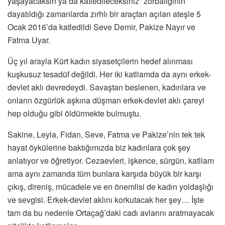
yaşayacaksın ya da katledileceksiniz” zorbalığının
dayatıldığı zamanlarda zırhlı bir araçtan açılan ateşle 5
Ocak 2016’da katledildi Seve Demir, Pakize Nayır ve
Fatma Uyar.
Üç yıl arayla Kürt kadın siyasetçilerin hedef alınması
kuşkusuz tesadüf değildi. Her iki katliamda da aynı erkek-
devlet aklı devredeydi. Savaştan beslenen, kadınlara ve
onların özgürlük aşkına düşman erkek-devlet aklı çareyi
hep olduğu gibi öldürmekte bulmuştu.
Sakine, Leyla, Fidan, Seve, Fatma ve Pakize’nin tek tek
hayat öykülerine baktığımızda biz kadınlara çok şey
anlatıyor ve öğretiyor. Cezaevleri, işkence, sürgün, katliam
ama aynı zamanda tüm bunlara karşıda büyük bir karşı
çıkış, direniş, mücadele ve en önemlisi de kadın yoldaşlığı
ve sevgisi. Erkek-devlet aklını korkutacak her şey… İşte
tam da bu nedenle Ortaçağ’daki cadı avlarını aratmayacak