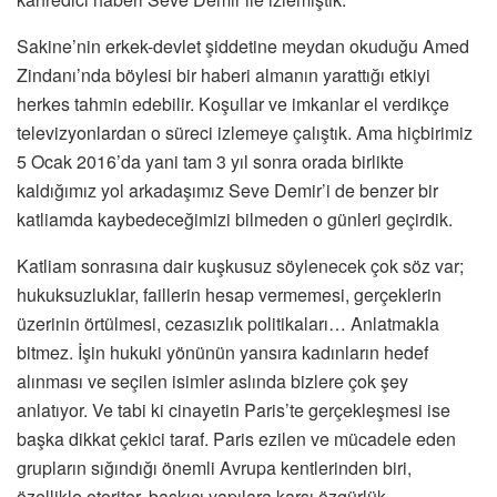
Sakine’nin erkek-devlet şiddetine meydan okuduğu Amed
Zindanı’nda böylesi bir haberi almanın yarattığı etkiyi
herkes tahmin edebilir. Koşullar ve imkanlar el verdikçe
televizyonlardan o süreci izlemeye çalıştık. Ama hiçbirimiz
5 Ocak 2016’da yani tam 3 yıl sonra orada birlikte
kaldığımız yol arkadaşımız Seve Demir’i de benzer bir
katliamda kaybedeceğimizi bilmeden o günleri geçirdik.
Katliam sonrasına dair kuşkusuz söylenecek çok söz var;
hukuksuzluklar, faillerin hesap vermemesi, gerçeklerin
üzerinin örtülmesi, cezasızlık politikaları… Anlatmakla
bitmez. İşin hukuki yönünün yansıra kadınların hedef
alınması ve seçilen isimler aslında bizlere çok şey
anlatıyor. Ve tabi ki cinayetin Paris’te gerçekleşmesi ise
başka dikkat çekici taraf. Paris ezilen ve mücadele eden
grupların sığındığı önemli Avrupa kentlerinden biri,
özellikle otoriter, baskıcı yapılara karşı özgürlük