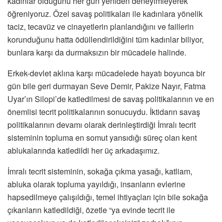
kadınlar olduğunu her gün yeniden deneyimleyerek
öğreniyoruz. Özel savaş politikaları ile kadınlara yönelik
taciz, tecavüz ve cinayetlerin planlandığını ve faillerin
korunduğunu hatta ödüllendirildiğini tüm kadınlar biliyor,
bunlara karşı da durmaksızın bir mücadele halinde.
Erkek-devlet aklına karşı mücadelede hayatı boyunca bir
gün bile geri durmayan Seve Demir, Pakize Nayır, Fatma
Uyar’ın Silopi’de katledilmesi de savaş politikalarının ve en
önemlisi tecrit politikalarının sonucuydu. İktidarın savaş
politikalarının devamı olarak derinleştirdiği İmralı tecrit
sisteminin topluma en somut yansıdığı süreç olan kent
ablukalarında katledildi her üç arkadaşımız.
İmralı tecrit sisteminin, sokağa çıkma yasağı, katliam,
abluka olarak topluma yayıldığı, insanların evlerine
hapsedilmeye çalışıldığı, temel ihtiyaçları için bile sokağa
çıkanların katledildiği, özetle “ya evinde tecrit ile