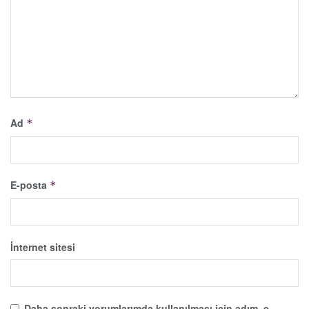
Ad
*
E-posta
*
İnternet sitesi
Daha sonraki yorumlarımda kullanılması için adım, e-