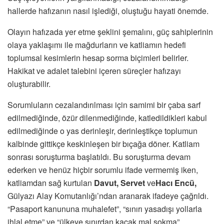
hallerde hafızanın nasıl işlediği, oluştuğu hayati önemde.
Olayın hafızada yer etme şeklini şemalını, güç sahiplerinin
olaya yaklaşımı ile mağdurların ve katliamın hedefi
toplumsal kesimlerin hesap sorma biçimleri belirler.
Hakikat ve adalet talebini içeren süreçler hafızayı
oluşturabilir.
Sorumluların cezalandırılması için samimi bir çaba sarf
edilmediğinde, özür dilenmediğinde, katledildikleri kabul
edilmediğinde o yas derinleşir, derinleştikçe toplumun
kalbinde gittikçe keskinleşen bir bıçağa döner. Katliam
sonrası soruşturma başlatıldı. Bu soruşturma devam
ederken ve henüz hiçbir sorumlu ifade vermemiş iken,
katliamdan sağ kurtulan
Davut, Servet
ve
Hacı Encü
,
Gülyazı Alay Komutanlığı’ndan aranarak ifadeye çağrıldı.
“Pasaport kanununa muhalefet”, “sınırı yasadışı yollarla
ihlal etme” ve “ülkeye sınırdan kaçak mal sokma”