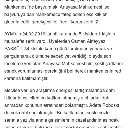
Mahkemesi’ne başvurmak. Anayasa Mahkemesi ise
başvuruya dair mahkemece talep edilen eksiklikler
giderilmediği gerekçesi ile ‘’red ‘’kararı verdi.
[2]
AYM’nin 24.02.2016 tarihli kararında 5 kişiden 1 kişinin
muhalefet şerhi vardı. Üyelerden Osman Alifeyyaz
PAKSÜT; 34 kişinin kamu gücü tarafından yanarak ve
parçalanarak ölümüne sebebiyet verildiği olayda son
inceleme yeri olan Anayasa Mahkemesi’nin, şekil şartlarını
esnek yorumlaması gerektiğini belirterek mahkemenin red
kararına katılmamıştır.
Meclise verilen araştırma önergesi tartışmalarında dahi
iktidar temsilcileri bu katliam olmamış gibi, adını dahi
anmadan konunun etrafından dolanmıştır. Adeta Roboski
demek dahi suç olmuştur. Bu katliamları, sesle sözle
sanatla yazıyla anma girişimlerinin cezalandırılmasındaki
amaç kamusal hafızada yer etmesini önlemeye çalışmaktır.