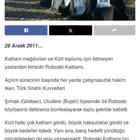
28 Aralık 2011…
Katliam mağdurları ve Kürt toplumu için bitmeyen
yaslardan birisidir Roboski Katliamı.
Açılım sürecinin başında her yerde çatışmasızlık hakim
iken, Türk Silahlı Kuvvetleri
Şırnak (Qıleban), Uludere (Bujeh) ilçesinde 34 Roboski
köylüsünü defalarca bombalayarak toplu şekilde katletti.
Kürt halkı çok katliam gördü, büyük haksızlıklar gördü ve
büyük bedeller ödedi. Yanı sıra, barış hedefli yürüttüğü
mücadeleden de asla vazgeçmedi. Roboski Katliamı’nın