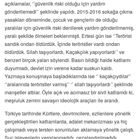
açıklamalar, ‘’güvenlik riski olduğu için yardım
gönderilemedi’’ şeklinde yapıldı. 2015-2016 sokağa çıkma
yasakları döneminde, çocuk ve gençlerin de olduğu
yaralılar için güvenlik riski denilerek yardım gönderilmemiş,
yaralı şekilde ölmeleri beklenmişti. Ertesi gün ise ‘’Terörist
sandık ondan öldürdük. İçinde teröristler vardı ondan
öldürdük. Silah taşıyorlardı, Kaçakçılık yapıyorlardı’’ ve
benzeri birçok yalan söylendi. Basın bildiği halde katliamı
duyurmadı, devlet izin verene kadar suskun kaldı.
Yazmaya konuşmaya başladıklarında ise ‘’ kaçakçıydılar’’
‘’aralarında teröristler varmış’’ ‘’ silah taşıyorlardı’’ şeklinde
manşetler attılar. Öyle açık ve acımasız bir sivil katliamdı ki,
meşruluk zemini savaşın ideolojik araçları ile arandı.
Türkiye tarihinde Kürtlere, devrimcilere, ezilenlere yönelik
gerçekleştirilen katliamlarda, adalet mekanizması ya hiç
çalışmadı veya tersten sorumluları aklamaya yönelik çalıştı.
Suç işleyenlerin yargılanmadığı, cezalandırılmadığı