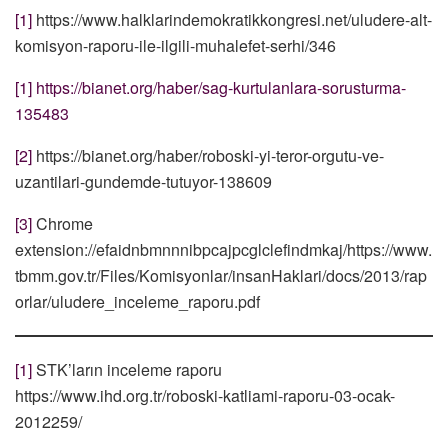
[1]
https://www.halklarindemokratikkongresi.net/uludere-alt-
komisyon-raporu-ile-ilgili-muhalefet-serhi/346
[1]
https://bianet.org/haber/sag-kurtulanlara-sorusturma-
135483
[2]
https://bianet.org/haber/roboski-yi-teror-orgutu-ve-
uzantilari-gundemde-tutuyor-138609
[3]
Chrome
extension://efaidnbmnnnibpcajpcglclefindmkaj/https://www.
tbmm.gov.tr/Files/Komisyonlar/insanHaklari/docs/2013/rap
orlar/uludere_inceleme_raporu.pdf
[1]
STK’ların inceleme raporu
https://www.ihd.org.tr/roboski-katliami-raporu-03-ocak-
2012259/