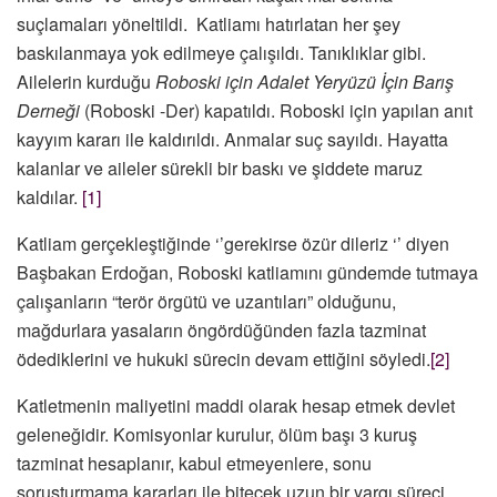
suçlamaları yöneltildi. Katliamı hatırlatan her şey
baskılanmaya yok edilmeye çalışıldı. Tanıklıklar gibi.
Ailelerin kurduğu
Roboski için Adalet Yeryüzü İçin Barış
Derneği
(Roboski -Der) kapatıldı. Roboski için yapılan anıt
kayyım kararı ile kaldırıldı. Anmalar suç sayıldı. Hayatta
kalanlar ve aileler sürekli bir baskı ve şiddete maruz
kaldılar.
[1]
Katliam gerçekleştiğinde ‘’gerekirse özür dileriz ‘’ diyen
Başbakan Erdoğan, Roboski katliamını gündemde tutmaya
çalışanların “terör örgütü ve uzantıları” olduğunu,
mağdurlara yasaların öngördüğünden fazla tazminat
ödediklerini ve hukuki sürecin devam ettiğini söyledi.
[2]
Katletmenin maliyetini maddi olarak hesap etmek devlet
geleneğidir. Komisyonlar kurulur, ölüm başı 3 kuruş
tazminat hesaplanır, kabul etmeyenlere, sonu
soruşturmama kararları ile bitecek uzun bir yargı süreci