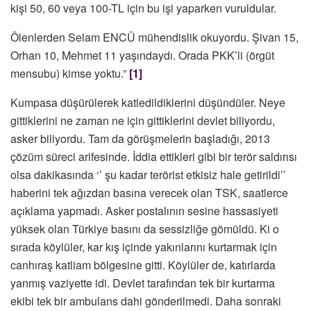
kişi 50, 60 veya 100-TL için bu işi yaparken vuruldular.
Ölenlerden Selam ENCÜ mühendislik okuyordu. Şivan 15,
Orhan 10, Mehmet 11 yaşındaydı. Orada PKK’li (örgüt
mensubu) kimse yoktu.”
[1]
Kumpasa düşürülerek katledildiklerini düşündüler. Neye
gittiklerini ne zaman ne için gittiklerini devlet biliyordu,
asker biliyordu. Tam da görüşmelerin başladığı, 2013
çözüm süreci arifesinde. İddia ettikleri gibi bir terör saldırısı
olsa dakikasında ‘’ şu kadar terörist etkisiz hale getirildi’’
haberini tek ağızdan basına verecek olan TSK, saatlerce
açıklama yapmadı. Asker postalının sesine hassasiyeti
yüksek olan Türkiye basını da sessizliğe gömüldü. Ki o
sırada köylüler, kar kış içinde yakınlarını kurtarmak için
canhıraş katliam bölgesine gitti. Köylüler de, katırlarda
yanmış vaziyette idi. Devlet tarafından tek bir kurtarma
ekibi tek bir ambulans dahi gönderilmedi. Daha sonraki