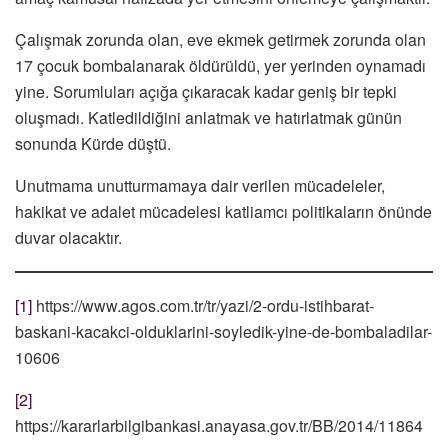
Çalışmak zorunda olan, eve ekmek getirmek zorunda olan
17 çocuk bombalanarak öldürüldü, yer yerinden oynamadı
yine. Sorumluları açığa çıkaracak kadar geniş bir tepki
oluşmadı. Katledildiğini anlatmak ve hatırlatmak günün
sonunda Kürde düştü.
Unutmama unutturmamaya dair verilen mücadeleler,
hakikat ve adalet mücadelesi katliamcı politikaların önünde
duvar olacaktır.
[1]
https://www.agos.com.tr/tr/yazi/2-ordu-istihbarat-
baskani-kacakci-olduklarini-soyledik-yine-de-bombaladilar-
10606
[2]
https://kararlarbilgibankasi.anayasa.gov.tr/BB/2014/11864