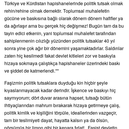
Türkiye ve Kürdistan hapishanelerinde politik tutsak olmak
rehin/rehine olmak demektir. Toplumsal muhalefetin
gücüne ve baskısına bağlı olarak dönem dönem hafifler ya
da ağırlaşır ama bu gerçek hiç değişmez! Bugün tam da bu
tayin edici etkenin, yani toplumsal muhalefet tarafından
sahiplenmenin cılızlığı yüzünden politik tutsaklar 40 yıl
sonra yine çok ağır bir dönemini yaşamaktadırlar. Saldırılar
zaten hiç kesilmedi fakat devlet kitleleri zor ve baskıyla
hizaya sokmaya çalıştıkça hapishaneler üzerindeki baskı
ve şiddet de katmerlendi.**
F
aşizmin politik tutsaklara duyduğu kin hiçbir şeyle
kıyaslanmayacak kadar derindir. İşkence ve baskıyı hiç
saymıyorum; dört duvar arasına hapset, tutsağı bütün
ihtiyaçlarından mahrum bırakarak hizaya getirmeye çalış,
politik kimlik ve kişiliğini törpüle, ideallerinden vazgeçir,
tam bir teslimiyeti dayat, hayatta kalsın ya da ölsün,
pörsümüş bir limon gibi bir kenara fırlat!.. Faşist devletin