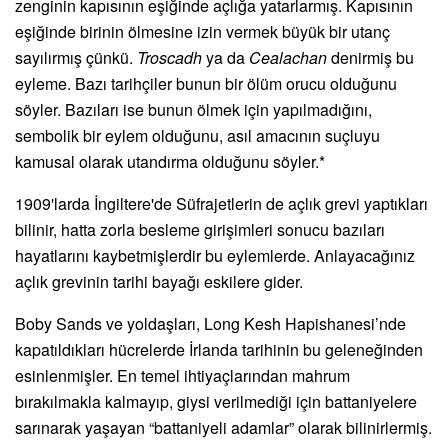
zenginin kapısının eşiğinde açlığa yatarlarmış. Kapısının
eşiğinde birinin ölmesine izin vermek büyük bir utanç
sayılırmış çünkü.
Troscadh
ya da
Cealachan
denirmiş bu
eyleme. Bazı tarihçiler bunun bir ölüm orucu olduğunu
söyler. Bazıları ise bunun ölmek için yapılmadığını,
sembolik bir eylem olduğunu, asıl amacının suçluyu
kamusal olarak utandırma olduğunu söyler.*
1909'larda İngiltere'de Süfrajetlerin de açlık grevi yaptıkları
bilinir, hatta zorla besleme girişimleri sonucu bazıları
hayatlarını kaybetmişlerdir bu eylemlerde. Anlayacağınız
açlık grevinin tarihi bayağı eskilere gider.
Boby Sands ve yoldaşları, Long Kesh Hapishanesi’nde
kapatıldıkları hücrelerde İrlanda tarihinin bu geleneğinden
esinlenmişler. En temel ihtiyaçlarından mahrum
bırakılmakla kalmayıp, giysi verilmediği için battaniyelere
sarınarak yaşayan “battaniyeli adamlar” olarak bilinirlermiş.