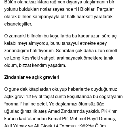
Bütün olanaksızlıklara rağmen dışarıya ulaştırmanın bir
yolunu buldukları notlar sayesinde “H Blokları Parçala”
olarak bilinen kampanyayla bir halk hareketi yaratarak
efsaneleştiler.
O zamanki bilincim bu koşullarda bu kadar uzun süre aç
kalabilmeyi almıyordu, bunu tahayyül etmekte epey
zorlandığımı hatırlıyorum. Sonraları çok daha uzun süreli
ve Long Kesh'teki vahşeti aratmayacak örneklere tanık
oldum, bizzat kendim yaşadım.
Zindanlar ve açlık grevleri
O güne dek kitaplardan okuyup haberlerde duyduğumuz
açlık grevi 12 Eylül faşist cunta koşullarında bu coğrafyanın
“normali” haline geldi. Yoldaşlarımızı ölümsüzlüğe
uğurladığımız ilk ateş Amed Zindanı'nda yakıldı. PKK'nin
kurucu kadrolarından Kemal Pir, Mehmet Hayri Durmuş,
Akif Yılmaz ve Ali Çiçek 14 Temmuz 1982'de Ölüm