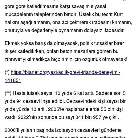
göre göre katledilmesine karşı savaşım siyasal
mücadelenin taleplerinden biridir!
Üstelik bu tecrit Kürt
halkını aşağılamanın, ona acı çektirerek iradesini kırmanın,
onuruyla ve değerleriyle oynamanın dolaysız ifadesidir.
Ekmek yoksa barış da olmayacak, politik tutsaklar birer
ikişer katledilirken, onları beton mezarlara gömen bu
zihniyet yıkılmadıkça hiçbirimiz için özgürlük olmayacak!
(*)
https://bianet.org/yazi/aclik-grevi-irlanda-deneyimi-
141851
(**) Hasta tutsak sayısı 10 yılda 6 kat arttı. Sadece son 5
yılda 94 cezaevi inşa edildi. Cezaevindeki kişi sayısı bir
yılda yüzde 10 arttı.
2005'te hapishanelerde 55 bin kişi
vardı. 2022’nin sonunda bu sayı 341 bin 957’ye çıktı.
2000’li yılların başında izolasyon cezaevleri gündeme
geldi; 14 tane F Tipi yapıldı ancak bununla yetinmediler.