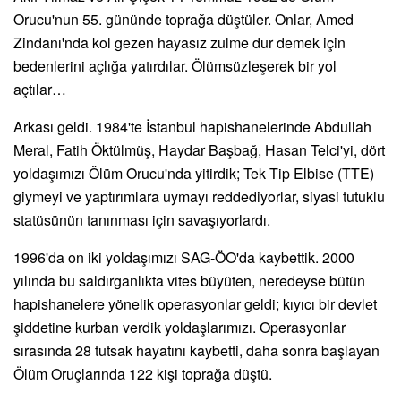
Orucu'nun 55. gününde toprağa düştüler. Onlar, Amed
Zindanı'nda kol gezen hayasız zulme dur demek için
bedenlerini açlığa yatırdılar. Ölümsüzleşerek bir yol
açtılar…
Arkası geldi. 1984'te İstanbul hapishanelerinde Abdullah
Meral, Fatih Öktülmüş, Haydar Başbağ, Hasan Telci'yi, dört
yoldaşımızı Ölüm Orucu'nda yitirdik; Tek Tip Elbise (TTE)
giymeyi ve yaptırımlara uymayı reddediyorlar, siyasi tutuklu
statüsünün tanınması için savaşıyorlardı.
1996'da on iki yoldaşımızı SAG-ÖO'da kaybettik. 2000
yılında bu saldırganlıkta vites büyüten, neredeyse bütün
hapishanelere yönelik operasyonlar geldi; kıyıcı bir devlet
şiddetine kurban verdik yoldaşlarımızı. Operasyonlar
sırasında 28 tutsak hayatını kaybetti, daha sonra başlayan
Ölüm Oruçlarında 122 kişi toprağa düştü.