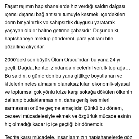
Faşist rejimin hapishanelerde hız verdiği saldırı dalgası
içerisi dışarısı bağlantısını tümüyle kesmek, içerdekileri
derin bir yalnızlık ve sahipsizlik duygusu yaratarak
yaşayan ölüler haline getirme çabasıdır. Düşünün ki,
hapishaneye mektup göndereni, para yatıranı bile
gözaltına alıyorlar.
2000'deki son büyük Ölüm Orucu'ndan bu yana 24 yıl
geçti. Dağda, kentte, zindanda nicelerini verdik toprağa…
Bu saldırı, o günlerden bu yana gittikçe boyutlanan ve
kitlelerin nefes almasını olanaksız kılan ekonomik-siyasal
ve toplumsal çok yönlü krize karşı sokağa dökülen öfkenin
dallanıp budaklanmasının, daha geniş kesimleri
sarmasının önüne geçme amaçlıdır. Çünkü bu dönem,
cezaevi mücadelesiyle ekmek ve özgürlük mücadelesinin
hiç olmadığı kadar iç içe geçtiği bir dönemdir.
Tecrite karşı mücadele, insanlarımızın hapishanelerde göz