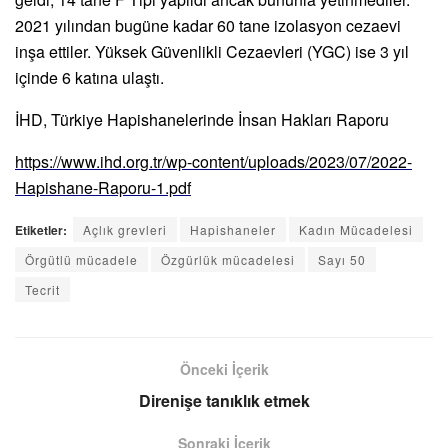
2021 yılından bugüne kadar 60 tane izolasyon cezaevi
inşa ettiler. Yüksek Güvenlikli Cezaevleri (YGC) ise 3 yıl
içinde 6 katına ulaştı.
İHD, Türkiye Hapishanelerinde İnsan Hakları Raporu
https://www.ihd.org.tr/wp-content/uploads/2023/07/2022-
Hapishane-Raporu-1.pdf
Etiketler:
Açlık grevleri
Hapishaneler
Kadın Mücadelesi
Örgütlü mücadele
Özgürlük mücadelesi
Sayı 50
Tecrit
Önceki İçerik
Direnişe tanıklık etmek
Sonraki İçerik