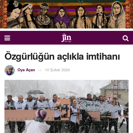
Özgürlüğün açlıkla imtihanı
Oya Açan
10 Şubat 2024