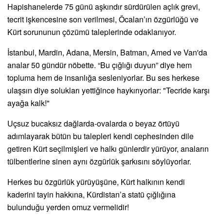
Hapishanelerde 75 günü aşkındır sürdürülen açlık grevi,
tecrit işkencesine son verilmesi,
Öcalan’ın özgürlüğü ve
Kürt sorununun çözümü taleplerinde odaklanıyor.
İstanbul, Mardin, Adana, Mersin, Batman, Amed ve Van'da
analar 50 gündür nöbette. “Bu çığlığı duyun” diye hem
topluma hem de insanlığa sesleniyorlar. Bu ses herkese
ulaşsın diye solukları yettiğince haykırıyorlar: "Tecride karşı
ayağa kalk!"
Uçsuz bucaksız dağlarda-ovalarda o beyaz örtüyü
adımlayarak bütün bu talepleri kendi cephesinden dile
getiren Kürt seçilmişleri ve halkı günlerdir yürüyor, anaların
tülbentlerine sinen aynı özgürlük şarkısını söylüyorlar.
Herkes bu özgürlük yürüyüşüne, Kürt halkının kendi
kaderini tayin hakkına, Kürdistan’a statü çığlığına
bulunduğu yerden omuz vermelidir!